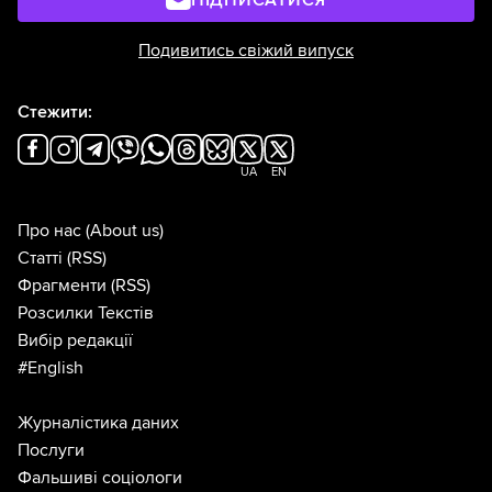
ПІДПИСАТИСЯ
зекономити майже 140 мільйонів гривень
Подивитись свіжий випуск
при
покупці
когенераційної установки. А
Запорізький Концерн “Міські теплові
Стежити:
мережі”
заплатив
на 19 мільйонів більше
за когенераційні установки.
UA
EN
Про нас
(About us)
Статті
(RSS)
Фрагменти
(RSS)
Розсилки Текстів
Вибір редакції
#English
Журналістика даних
Послуги
Фальшиві соціологи