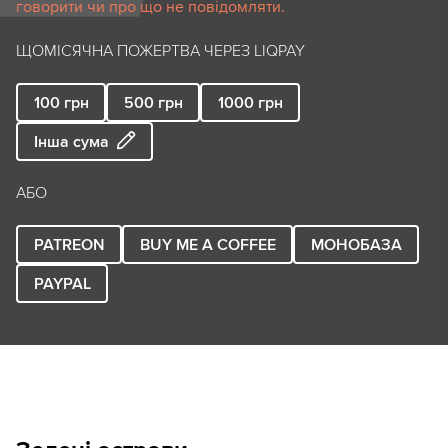
говорити чи про що не повідомляти.
ЩОМІСЯЧНА ПОЖЕРТВА ЧЕРЕЗ LIQPAY
100
грн
500
грн
1000
грн
Інша сума
АБО
PATREON
BUY ME A COFFEE
МОНОБАЗА
PAYPAL