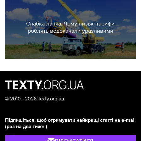
пункти.
Всі лоти були відсортовані за ключовими
Слабка ланка. Чому низькі тарифи
словами у назві (“генератор”, “сонячна”,
роблять водоканали уразливими
“вітрова”, “енергія” тощо). Отримані дані
були додатково вручну очищені від
невідовідних тендерів, наприклад,
закупівель автомобільних генераторів.
В результаті отримано список із 14 тисяч
170 закупівель на порталі Prozorro. Для
©
2010—2026 Texty.org.ua
обрахування сум бралася очікувана
вартість, яку замовник вказував у
закупівлі.
Підпишіться, щоб отримувати найкращі статті на e-mail
(раз на два тижні)
Кінцева вартість може відрізнятися.
Наприклад, Київтеплоенерго вдалося