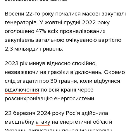
Восени 22-го року почалися масові закупівлі
генераторів. У жовтні-грудні 2022 року
оголошено 47% всіх проаналізованих
закупівель загальною очікуваною вартістю
2,3 мільярди гривень.
2023 рік минув відносно спокійно,
незважаючи на графіки відключень. Окремо
слід згадати про 30 травня, коли відбулися
відключення
по всій країні через
розсинхронізацію енергосистеми.
22 березня 2024 року Росія здійснила
масштабну
атаку
на енергетичні обʼєкти
України, випустивши понад 60 шахедів і