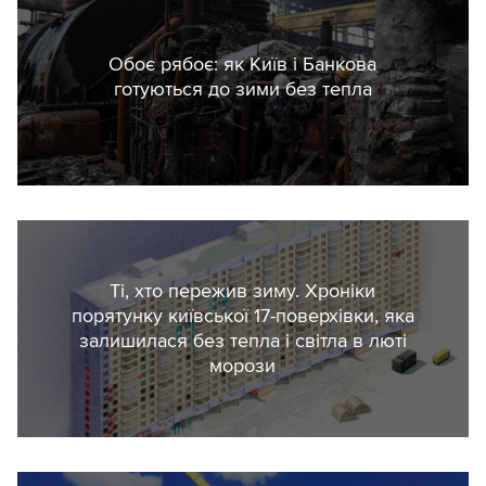
31121300-3 Вітрові генератори, 31127000-
2 Аварійні генератори.
Обоє рябоє: як Київ і Банкова
Дані відсортували за замовниками за
готуються до зими без тепла
ключовими словами: приналежністю до
сільських, селищних, міських органів
управління (рад та військових
адміністрацій), до закладів освіти
місцевих рад та до комунальних
закладів, установ, організацій (сюди
Ті, хто пережив зиму. Хроніки
включені й області організації).
порятунку київської 17-поверхівки, яка
залишилася без тепла і світла в люті
морози
Розподіл за областями та населеними
пунктами здійснювався за юридичною
адресою. Відповідно, деякі закупівлі
припали на окуповані Росією населені