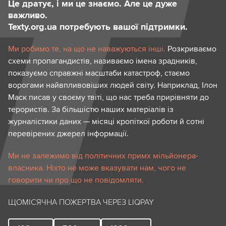
Це дратує, і ми це знаємо. Але це дуже
важливо.
Texty.org.ua потребують вашої підтримки.
Ми робимо те, на що не наважуються інші.
Розкриваємо
схеми пропагандистів, називаємо імена зрадників,
показуємо справжні масштаби катастроф, стаємо
ворогами найвпливовіших людей світу. Наприклад, Ілон
Маск писав у своєму твіті, що нас треба прирівняти до
терористів. За більшістю наших матеріалів із
журналістики даних — місяці кропіткої роботи й сотні
перевірених джерел інформації.
Ми не залежимо від політичних примх мільйонера-
власника. Ніхто не може вказувати нам, чого не
говорити чи про що не повідомляти.
ЩОМІСЯЧНА ПОЖЕРТВА ЧЕРЕЗ LIQPAY