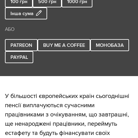
100
грн
500
грн
1000
грн
Інша сума
АБО
PATREON
BUY ME A COFFEE
МОНОБАЗА
PAYPAL
У більшості європейських країн сьогоднішні
пенсії виплачуються сучасними
працівниками з очікуванням, що завтрашні,
ще ненароджені працівники, переймуть
естафету та будуть фінансувати своїх