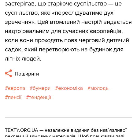
застерігав, що старіюче суспільство — це
суспільство, яке «переслідуватиме дух
зречення». Цей втомлений настрій видається
надто реальним для сучасних європейців,
коли вони проходять повз черговий дитячий
садок, який перетворюють на будинок для
літніх людей.
Поширити
європа
бумери
економіка
молодь
пенсії
тенденції
TEXTY.ORG.UA — незалежне видання без навʼязливої
реклами й замовних матеріалів. Щоб працювати далі,