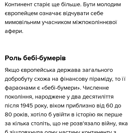
Континент старіє ще більше. Бути молодим
європейцем означає відчувати себе
мимовільним учасником міжпоколіннєвої
афери.
Роль бебі-бумерів
Якщо європейська держава загального
добробуту схожа на фінансову піраміду, то її
фараонами є «бебі-бумери». Численне
покоління, народжене у два десятиліття
після 1945 року, віком приблизно від 60 до
80 років, хотіло б увійти в історію як перше
за кілька століть, що не розв'язало війну, яка
б зіштовхнула одну частину континенту з