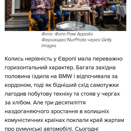
Фото: Фото Ромі Арройо
Фернандес/NurPhoto через Getty
Images
Колись нерівність у Європі мала переважно
горизонтальний характер. Багата західна
половина їздила на BMW і відпочивала за
кордоном, тоді як бідніший схід самотужки
лагодив побутову техніку та стояв у чергах
за хлібом. Але три десятиліття
наздоганяючого зростання в колишніх
комуністичних країнах поклали край жартам
про румунські автомобілі. Сьогодні