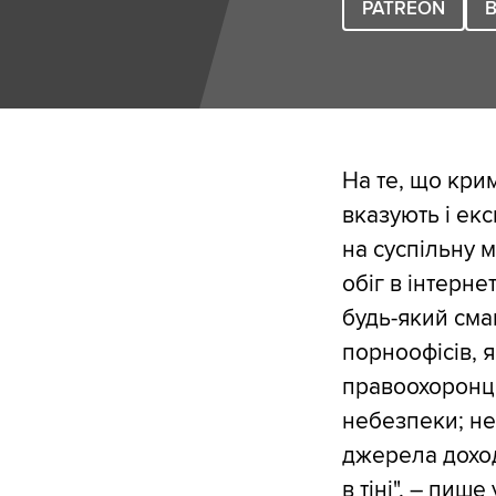
PATREON
B
На те, що кри
вказують і ек
на суспільну 
обіг в інтерне
будь-який сма
порноофісів, 
правоохоронці
небезпеки; не
джерела доход
в тіні", –
пише