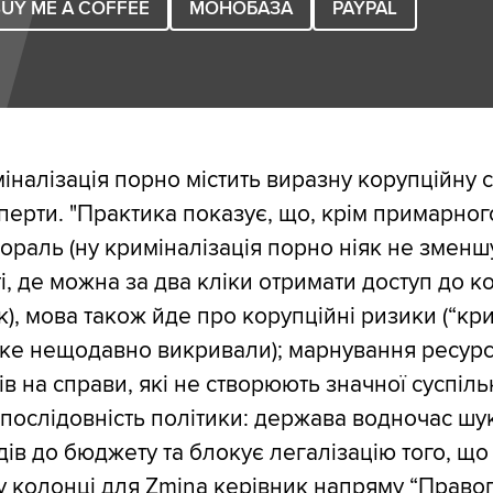
UY ME A COFFEE
МОНОБАЗА
PAYPAL
міналізація порно містить виразну корупційну 
сперти. "Практика показує, що, крім примарног
мораль (ну криміналізація порно ніяк не зменш
ті, де можна за два кліки отримати доступ до к
к), мова також йде про корупційні ризики (“к
яке нещодавно викривали); марнування ресурс
в на справи, які не створюють значної суспіль
послідовність політики: держава водночас шук
ів до бюджету та блокує легалізацію того, що
у колонці для Zmina керівник напряму “Право