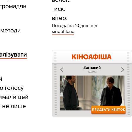
 громадян
тиск:
вітер:
Погода на 10 днів від
а методи
sinoptik.ua
алізувати
й
о голосу
римали цей
є не лише