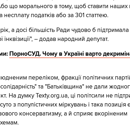
️Або що морального в тому, щоб ставити наших
 за несплату податків або за 301 статтею.
рік, а досі більшість Ради чудово б підтримал
 інквізиції", – додав народний депутат.
ми:
ПорноСУД. Чому в Україні варто декримін
людненим переліком, фракції політичних парті
солідарність" та "Батьківщина" не дали жодног
т. На думку Texty.org.ua, ці політсили не підт
уто з популістичних міркувань і така позиція 
ового консерватизму, а й сприяє вкоріненим
схемам.