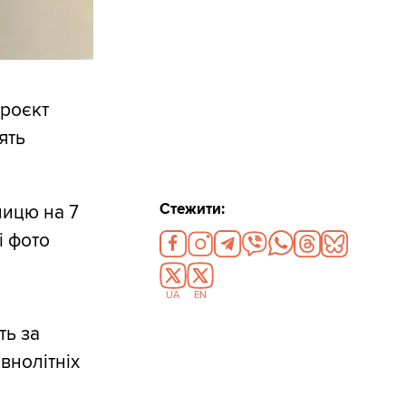
роєкт
ять
Стежити:
зницю на 7
і фото
UA
EN
ть за
внолітніх