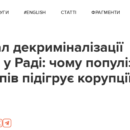
УГИ
#ENGLISH
СТАТТІ
ФРАГМЕНТИ
л декриміналізації
 у Раді: чому попул
ів підігрує корупці
1