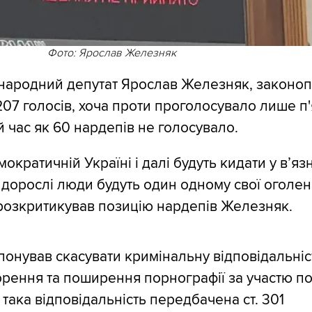
Фото: Ярослав Железняк
народний депутат Ярослав Железняк, законоп
07 голосів, хоча проти проголосувало лише п'
ой час як 60 нардепів не голосувало.
мократичній Україні і далі будуть кидати у вʼя
о дорослі люди будуть один одному свої оголен
 розкритикував позицію нардепів Железняк.
онував скасувати кримінальну відповідальніс
орення та поширення порнографії за участю по
така відповідальність передбачена ст. 301