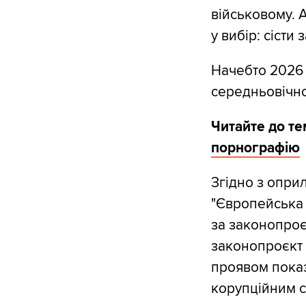
військовому. 
у вибір: сісти
Начебто 2026 
середньовічної
Читайте до те
порнографію
Згідно з опри
"Європейська 
за законопроєк
законопроєкт с
проявом показ
корупційним 