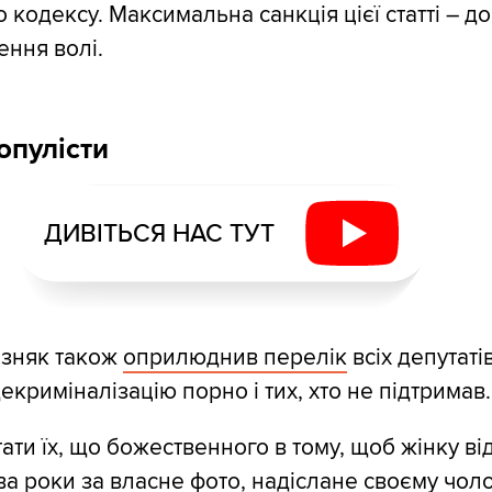
 кодексу. Максимальна санкція цієї статті – д
ення волі.
опулісти
ДИВІТЬСЯ НАС ТУТ
зняк також
оприлюднив перелік
всіх депутатів
екриміналізацію порно і тих, хто не підтримав.
ати їх, що божественного в тому, щоб жінку ві
ва роки за власне фото, надіслане своєму чоло