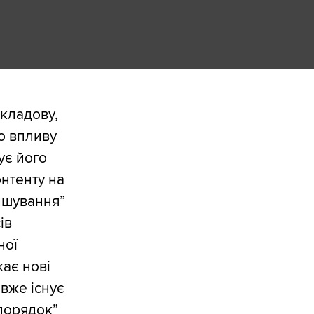
складову,
о впливу
ує його
онтенту на
ришування”
ів
ної
ає нові
 вже існує
порядок”