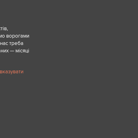
ів,
ємо ворогами
 нас треба
них — місяці
 вказувати