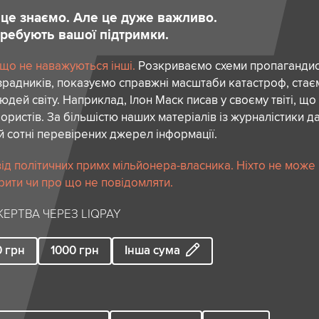
и це знаємо. Але це дуже важливо.
отребують вашої підтримки.
 що не наважуються інші.
Розкриваємо схеми пропагандист
зрадників, показуємо справжні масштаби катастроф, ста
дей світу. Наприклад, Ілон Маск писав у своєму твіті, що
ористів. За більшістю наших матеріалів із журналістики да
й сотні перевірених джерел інформації.
ід політичних примх мільйонера-власника. Ніхто не може
рити чи про що не повідомляти.
ЕРТВА ЧЕРЕЗ LIQPAY
0
грн
1000
грн
Інша сума