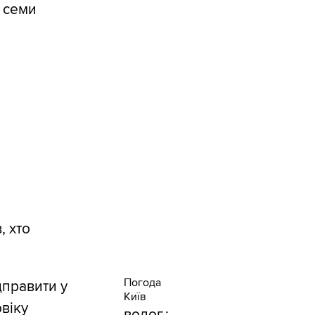
о семи
, хто
Погода
дправити у
Київ
віку
волог.: