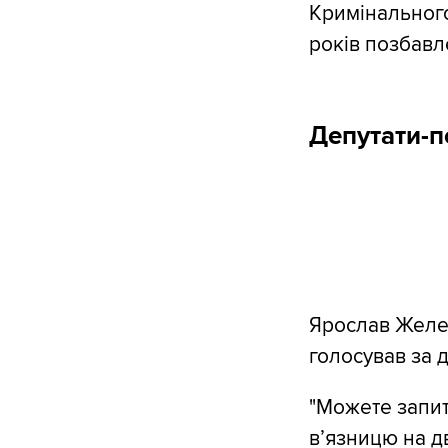
Кримінального
років позбавл
Депутати-п
Ярослав Желе
голосував за д
"Можете запит
вʼязницю на д