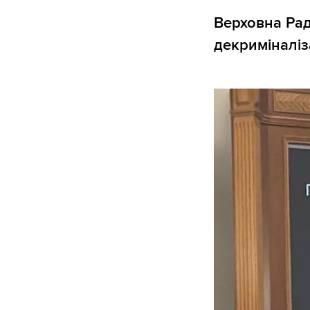
Верховна Рад
декриміналіз