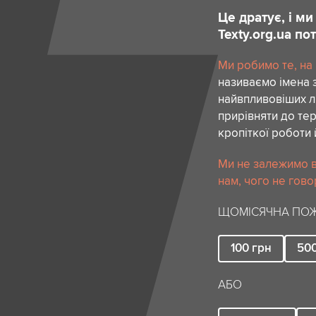
Це дратує, і м
Texty.org.ua п
Ми робимо те, на
називаємо імена 
найвпливовіших лю
прирівняти до тер
кропіткої роботи 
Ми не залежимо в
нам, чого не гово
ЩОМІСЯЧНА ПОЖ
100
грн
50
АБО