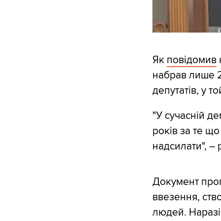
Як
повідомив
набрав лише 2
депутатів, у т
"У сучасній де
років за те щ
надсилати", –
Документ проп
ввезення, ств
людей. Наразі 