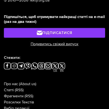
©
2010—2026 Texty.org.ua
Підпишіться, щоб отримувати найкращі статті на e-mail
(раз на два тижні)
ПІДПИСАТИСЯ
Подивитись свіжий випуск
Стежити:
UA
EN
Про нас
(About us)
Статті
(RSS)
Фрагменти
(RSS)
Розсилки Текстів
Вибір редакції