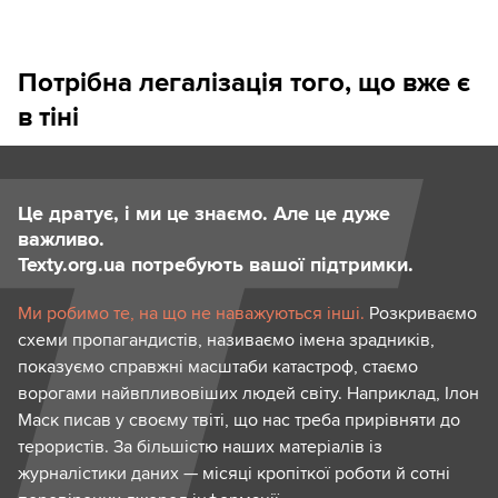
Потрібна легалізація того, що вже є
в тіні
Це дратує, і ми це знаємо. Але це дуже
важливо.
Texty.org.ua потребують вашої підтримки.
Ми робимо те, на що не наважуються інші.
Розкриваємо
схеми пропагандистів, називаємо імена зрадників,
показуємо справжні масштаби катастроф, стаємо
ворогами найвпливовіших людей світу. Наприклад, Ілон
Маск писав у своєму твіті, що нас треба прирівняти до
терористів. За більшістю наших матеріалів із
журналістики даних — місяці кропіткої роботи й сотні