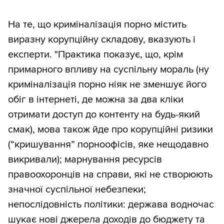
На те, що криміналізація порно містить
виразну корупційну складову, вказують і
експерти. "Практика показує, що, крім
примарного впливу на суспільну мораль (ну
криміналізація порно ніяк не зменшує його
обіг в інтернеті, де можна за два кліки
отримати доступ до контенту на будь-який
смак), мова також йде про корупційні ризики
(“кришування” порноофісів, яке нещодавно
викривали); марнування ресурсів
правоохоронців на справи, які не створюють
значної суспільної небезпеки;
непослідовність політики: держава водночас
шукає нові джерела доходів до бюджету та