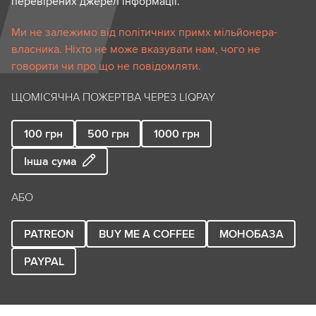
перевірених джерел інформації.
Ми не залежимо від політичних примх мільйонера-
власника. Ніхто не може вказувати нам, чого не
говорити чи про що не повідомляти.
ЩОМІСЯЧНА ПОЖЕРТВА ЧЕРЕЗ LIQPAY
100
грн
500
грн
1000
грн
Інша сума
АБО
PATREON
BUY ME A COFFEE
МОНОБАЗА
PAYPAL