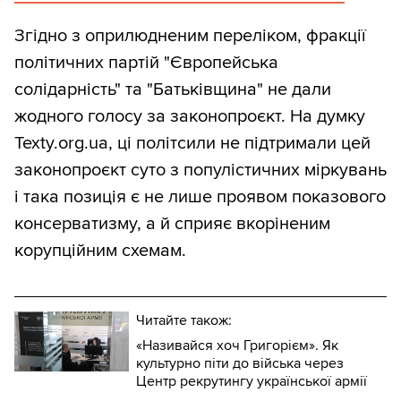
Згідно з оприлюдненим переліком, фракції
політичних партій "Європейська
солідарність" та "Батьківщина" не дали
жодного голосу за законопроєкт. На думку
Texty.org.ua, ці політсили не підтримали цей
законопроєкт суто з популістичних міркувань
і така позиція є не лише проявом показового
консерватизму, а й сприяє вкоріненим
корупційним схемам.
Читайте також:
«Називайся хоч Григорієм». Як
культурно піти до війська через
Центр рекрутингу української армії