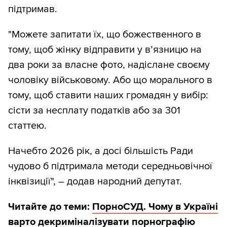
підтримав.
"Можете запитати їх, що божественного в
тому, щоб жінку відправити у вʼязницю на
два роки за власне фото, надіслане своєму
чоловіку військовому. ️Або що морального в
тому, щоб ставити наших громадян у вибір:
сісти за несплату податків або за 301
статтею.
Начебто 2026 рік, а досі більшість Ради
чудово б підтримала методи середньовічної
інквізиції", – додав народний депутат.
Читайте до теми:
ПорноСУД. Чому в Україні
варто декриміналізувати порнографію