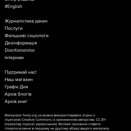
#English
Журналістика даних
Послуги
Фальшиві соціологи
Дезінформація
Disinfomonitor
Інтернам
Підтримай нас!
Наш магазин
Графік Дня
Архів блогів
Архів книг
Матеріали Texty.org.ua можна використовувати згідно з
ліцензією
Creative Commons із зазначенням авторства, CC BY
(переклад ліцензії
українською
). Велике прохання ставити
гіперпосилання в першому чи другому абзаці вашого матеріалу.