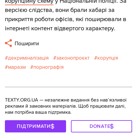
корупційну схему
у Національній поліції. За
версією слідства, вони брали хабарі за
прикриття роботи офісів, які поширювали в
інтернеті контент відвертого характеру.
Поширити
декриміналізація
законопроєкт
корупція
маразм
порнографія
TEXTY.ORG.UA — незалежне видання без навʼязливої
реклами й замовних матеріалів. Щоб працювати далі,
нам потрібна ваша підтримка.
ПІДТРИМАТИ
DONATE