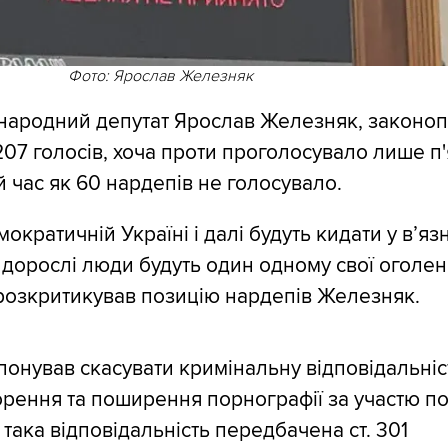
Фото: Ярослав Железняк
народний депутат Ярослав Железняк, законоп
07 голосів, хоча проти проголосувало лише п'
ой час як 60 нардепів не голосувало.
мократичній Україні і далі будуть кидати у вʼя
о дорослі люди будуть один одному свої оголен
 розкритикував позицію нардепів Железняк.
онував скасувати кримінальну відповідальніс
орення та поширення порнографії за участю по
така відповідальність передбачена ст. 301