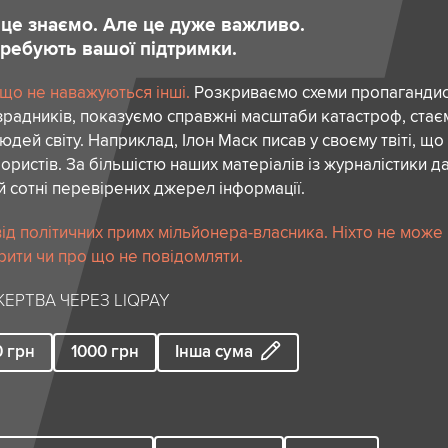
и це знаємо. Але це дуже важливо.
отребують вашої підтримки.
 що не наважуються інші.
Розкриваємо схеми пропагандист
зрадників, показуємо справжні масштаби катастроф, ста
дей світу. Наприклад, Ілон Маск писав у своєму твіті, що
ористів. За більшістю наших матеріалів із журналістики да
й сотні перевірених джерел інформації.
ід політичних примх мільйонера-власника. Ніхто не може
рити чи про що не повідомляти.
ЕРТВА ЧЕРЕЗ LIQPAY
0
грн
1000
грн
Інша сума