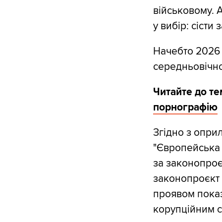
військовому. 
у вибір: сісти
Начебто 2026 
середньовічної
Читайте до те
порнографію
Згідно з опри
"Європейська 
за законопроєк
законопроєкт с
проявом показ
корупційним 