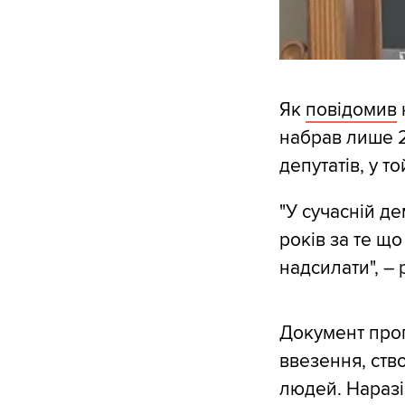
Як
повідомив
набрав лише 2
депутатів, у т
"У сучасній де
років за те щ
надсилати", –
Документ проп
ввезення, ств
людей. Наразі 