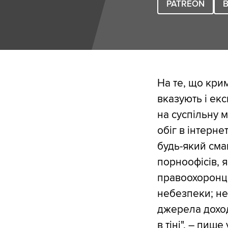
PATREON
B
На те, що кри
вказують і ек
на суспільну 
обіг в інтерне
будь-який сма
порноофісів, 
правоохоронці
небезпеки; не
джерела доход
в тіні", –
пише