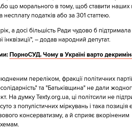
️Або що морального в тому, щоб ставити наших
 за несплату податків або за 301 статтею.
рік, а досі більшість Ради чудово б підтримал
 інквізиції", – додав народний депутат.
ми:
ПорноСУД. Чому в Україні варто декримін
людненим переліком, фракції політичних парті
солідарність" та "Батьківщина" не дали жодног
т. На думку Texty.org.ua, ці політсили не підт
уто з популістичних міркувань і така позиція 
ового консерватизму, а й сприяє вкоріненим
схемам.