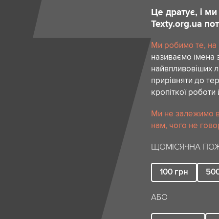
Це дратує, і м
Texty.org.ua п
Ми робимо те, на
називаємо імена 
найвпливовіших лю
прирівняти до тер
кропіткої роботи 
Ми не залежимо в
нам, чого не гово
ЩОМІСЯЧНА ПОЖ
100
грн
50
АБО