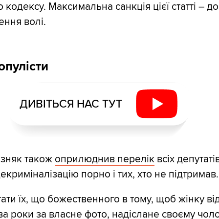
 кодексу. Максимальна санкція цієї статті – д
ення волі.
опулісти
ДИВІТЬСЯ НАС ТУТ
зняк також
оприлюднив перелік
всіх депутатів
екриміналізацію порно і тих, хто не підтримав.
ати їх, що божественного в тому, щоб жінку ві
ва роки за власне фото, надіслане своєму чоло