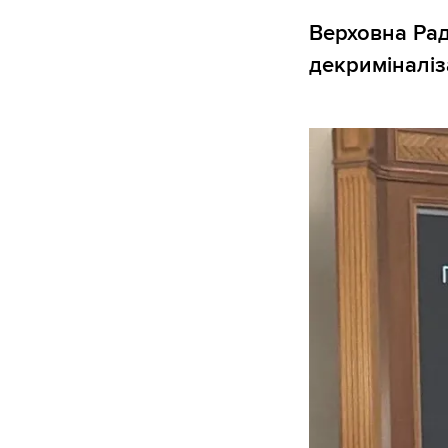
Верховна Рад
декриміналіз