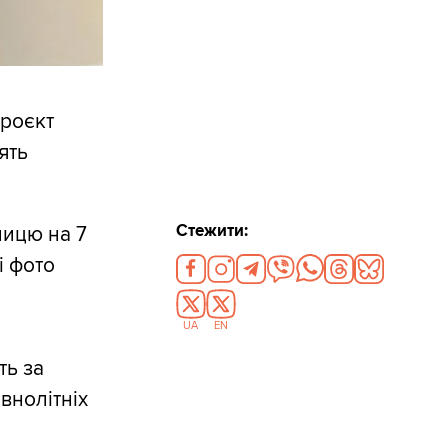
роєкт
ять
Стежити:
зницю на 7
і фото
UA
EN
ть за
внолітніх