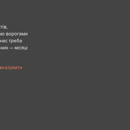
ів,
ємо ворогами
 нас треба
них — місяці
 вказувати