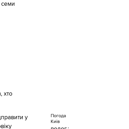
о семи
, хто
Погода
дправити у
Київ
віку
волог.: