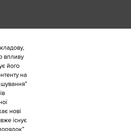
складову,
о впливу
ує його
онтенту на
ришування”
ів
ної
ає нові
 вже існує
порядок”