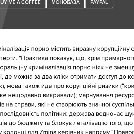
UY ME A COFFEE
МОНОБАЗА
PAYPAL
міналізація порно містить виразну корупційну 
сперти. "Практика показує, що, крім примарног
мораль (ну криміналізація порно ніяк не зменш
ті, де можна за два кліки отримати доступ до к
к), мова також йде про корупційні ризики (“к
яке нещодавно викривали); марнування ресурс
в на справи, які не створюють значної суспіль
послідовність політики: держава водночас шук
ів до бюджету та блокує легалізацію того, що
у колонці для Zmina керівник напряму “Право