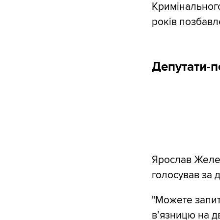
Кримінального
років позбавл
Депутати-п
Ярослав Желе
голосував за д
"Можете запит
вʼязницю на д