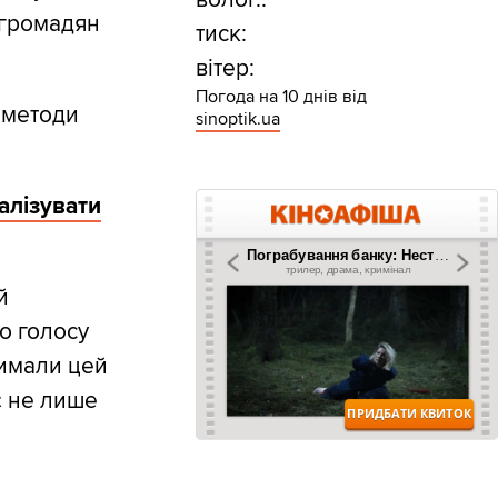
 громадян
тиск:
вітер:
Погода на 10 днів від
а методи
sinoptik.ua
алізувати
й
о голосу
римали цей
є не лише