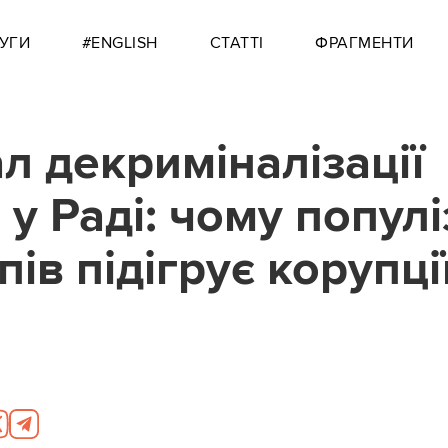
УГИ
#ENGLISH
СТАТТІ
ФРАГМЕНТИ
л декриміналізації
 у Раді: чому попул
ів підігрує корупці
1