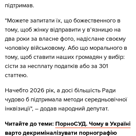
підтримав.
"Можете запитати їх, що божественного в
тому, щоб жінку відправити у вʼязницю на
два роки за власне фото, надіслане своєму
чоловіку військовому. ️Або що морального в
тому, щоб ставити наших громадян у вибір:
сісти за несплату податків або за 301
статтею.
Начебто 2026 рік, а досі більшість Ради
чудово б підтримала методи середньовічної
інквізиції", – додав народний депутат.
Читайте до теми:
ПорноСУД. Чому в Україні
варто декриміналізувати порнографію