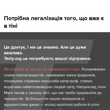
Потрібна легалізація того, що вже є
в тіні
Це дратує, і ми це знаємо. Але це дуже
важливо.
Texty.org.ua потребують вашої підтримки.
Ми робимо те, на що не наважуються інші.
Розкриваємо
схеми пропагандистів, називаємо імена зрадників,
показуємо справжні масштаби катастроф, стаємо
ворогами найвпливовіших людей світу. Наприклад, Ілон
Маск писав у своєму твіті, що нас треба прирівняти до
терористів. За більшістю наших матеріалів із
журналістики даних — місяці кропіткої роботи й сотні