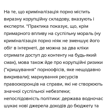
На те, що криміналізація порно містить
виразну корупційну складову, вказують і
експерти. "Практика показує, що, крім
примарного впливу на суспільну мораль (ну
криміналізація порно ніяк не зменшує його
обіг в інтернеті, де можна за два кліки
отримати доступ до контенту на будь-який
смак), мова також йде про корупційні ризики
(“кришування” порноофісів, яке нещодавно
викривали); марнування ресурсів
правоохоронців на справи, які не створюють
значної суспільної небезпеки;
непослідовність політики: держава водночас
шукає нові джерела доходів до бюджету та