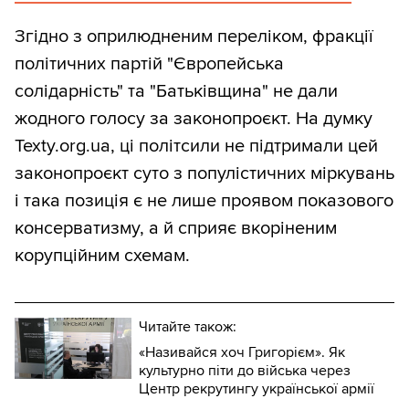
Згідно з оприлюдненим переліком, фракції
політичних партій "Європейська
солідарність" та "Батьківщина" не дали
жодного голосу за законопроєкт. На думку
Texty.org.ua, ці політсили не підтримали цей
законопроєкт суто з популістичних міркувань
і така позиція є не лише проявом показового
консерватизму, а й сприяє вкоріненим
корупційним схемам.
Читайте також:
«Називайся хоч Григорієм». Як
культурно піти до війська через
Центр рекрутингу української армії