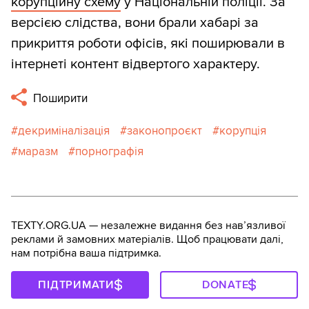
корупційну схему
у Національній поліції. За
версією слідства, вони брали хабарі за
прикриття роботи офісів, які поширювали в
інтернеті контент відвертого характеру.
Поширити
декриміналізація
законопроєкт
корупція
маразм
порнографія
TEXTY.ORG.UA — незалежне видання без навʼязливої
реклами й замовних матеріалів. Щоб працювати далі,
нам потрібна ваша підтримка.
ПІДТРИМАТИ
DONATE