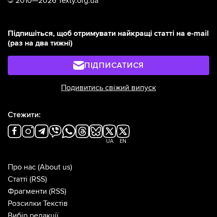
©
2010—2026 Texty.org.ua
Підпишіться, щоб отримувати найкращі статті на e-mail
(раз на два тижні)
ПІДПИСАТИСЯ
Подивитись свіжий випуск
Стежити:
UA
EN
Про нас
(About us)
Статті
(RSS)
Фрагменти
(RSS)
Розсилки Текстів
Вибір редакції