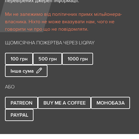
перевірених джерел інформації.
Ми не залежимо від політичних примх мільйонера-
власника. Ніхто не може вказувати нам, чого не
говорити чи про що не повідомляти.
ЩОМІСЯЧНА ПОЖЕРТВА ЧЕРЕЗ LIQPAY
100
грн
500
грн
1000
грн
Інша сума
АБО
PATREON
BUY ME A COFFEE
МОНОБАЗА
PAYPAL