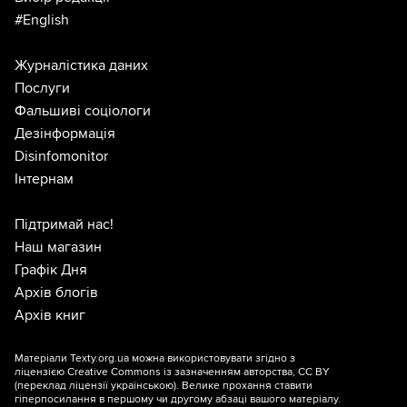
#English
Журналістика даних
Послуги
Фальшиві соціологи
Дезінформація
Disinfomonitor
Інтернам
Підтримай нас!
Наш магазин
Графік Дня
Архів блогів
Архів книг
Матеріали Texty.org.ua можна використовувати згідно з
ліцензією
Creative Commons із зазначенням авторства, CC BY
(переклад ліцензії
українською
). Велике прохання ставити
гіперпосилання в першому чи другому абзаці вашого матеріалу.