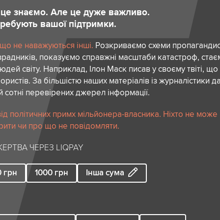
и це знаємо. Але це дуже важливо.
отребують вашої підтримки.
 що не наважуються інші.
Розкриваємо схеми пропагандист
зрадників, показуємо справжні масштаби катастроф, ста
дей світу. Наприклад, Ілон Маск писав у своєму твіті, що
ористів. За більшістю наших матеріалів із журналістики да
й сотні перевірених джерел інформації.
ід політичних примх мільйонера-власника. Ніхто не може
рити чи про що не повідомляти.
ЕРТВА ЧЕРЕЗ LIQPAY
0
грн
1000
грн
Інша сума