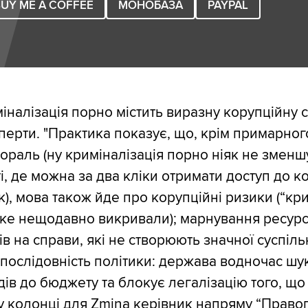
UY ME A COFFEE
МОНОБАЗА
PAYPAL
міналізація порно містить виразну корупційну 
сперти. "Практика показує, що, крім примарног
мораль (ну криміналізація порно ніяк не зменш
ті, де можна за два кліки отримати доступ до к
к), мова також йде про корупційні ризики (“к
яке нещодавно викривали); марнування ресурс
в на справи, які не створюють значної суспіль
послідовність політики: держава водночас шук
ів до бюджету та блокує легалізацію того, що
у колонці для Zmina керівник напряму “Право