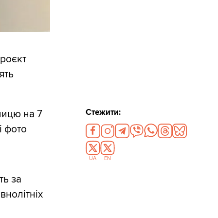
роєкт
ять
Стежити:
зницю на 7
і фото
UA
EN
ть за
внолітніх