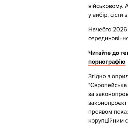
військовому. 
у вибір: сісти
Начебто 2026 
середньовічної
Читайте до те
порнографію
Згідно з опри
"Європейська 
за законопроєк
законопроєкт с
проявом показ
корупційним 