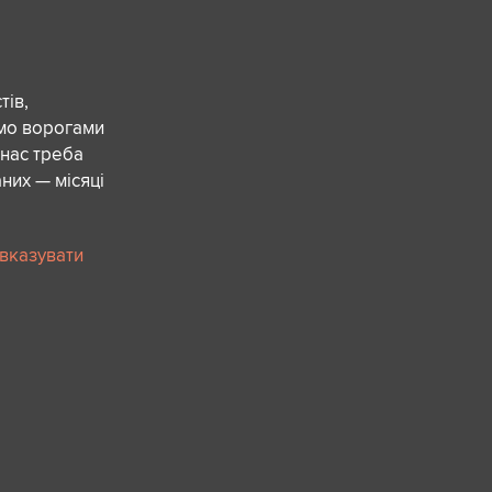
ів,
ємо ворогами
 нас треба
них — місяці
 вказувати