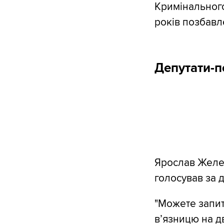
Кримінального
років позбавл
Депутати-п
Ярослав Желе
голосував за д
"Можете запит
вʼязницю на д