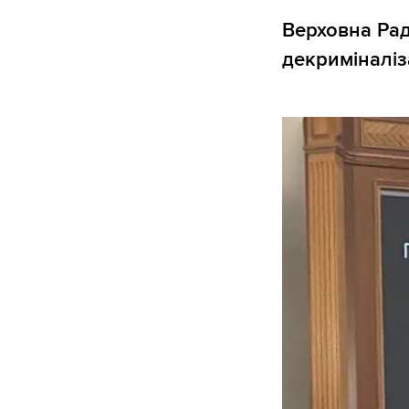
Верховна Рад
декриміналіз