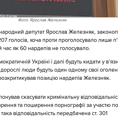
Фото: Ярослав Железняк
народний депутат Ярослав Железняк, законоп
07 голосів, хоча проти проголосувало лише п'
ой час як 60 нардепів не голосувало.
мократичній Україні і далі будуть кидати у вʼя
о дорослі люди будуть один одному свої оголен
 розкритикував позицію нардепів Железняк.
онував скасувати кримінальну відповідальніс
орення та поширення порнографії за участю по
така відповідальність передбачена ст. 301