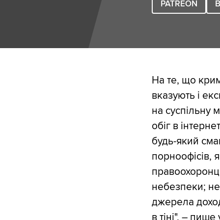
PATREON
B
На те, що кри
вказують і ек
на суспільну 
обіг в інтерне
будь-який сма
порноофісів, 
правоохоронці
небезпеки; не
джерела доход
в тіні", –
пише