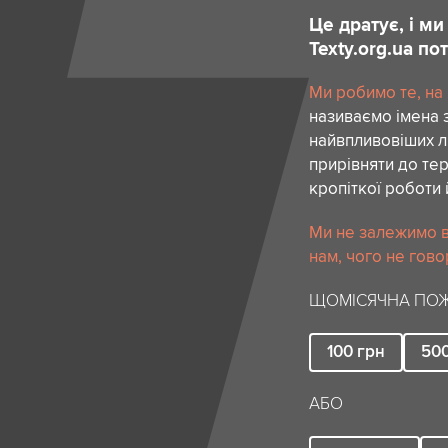
Це дратує, і м
Texty.org.ua п
Ми робимо те, на
називаємо імена 
найвпливовіших лю
прирівняти до тер
кропіткої роботи 
Ми не залежимо в
нам, чого не гово
ЩОМІСЯЧНА ПОЖ
100
грн
50
АБО