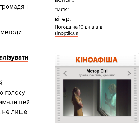
 громадян
тиск:
вітер:
Погода на 10 днів від
а методи
sinoptik.ua
алізувати
й
о голосу
римали цей
є не лише