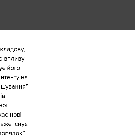
складову,
о впливу
ує його
онтенту на
ришування”
ів
ної
ає нові
 вже існує
порядок”