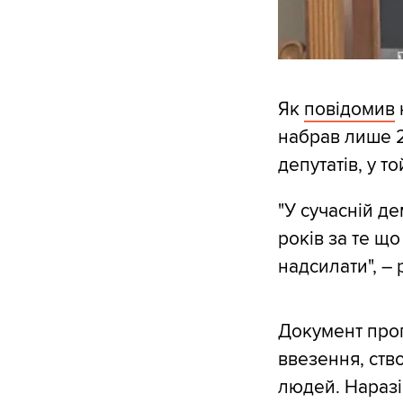
Як
повідомив
набрав лише 2
депутатів, у т
"У сучасній де
років за те щ
надсилати", –
Документ проп
ввезення, ств
людей. Наразі 