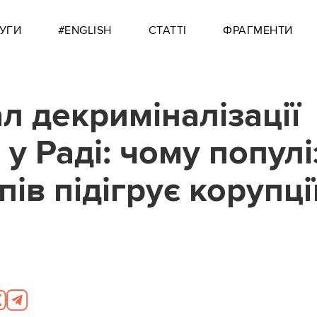
УГИ
#ENGLISH
СТАТТІ
ФРАГМЕНТИ
л декриміналізації
 у Раді: чому попул
ів підігрує корупці
1