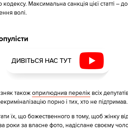
 кодексу. Максимальна санкція цієї статті – д
ення волі.
опулісти
ДИВІТЬСЯ НАС ТУТ
зняк також
оприлюднив перелік
всіх депутатів
екриміналізацію порно і тих, хто не підтримав.
ати їх, що божественного в тому, щоб жінку ві
ва роки за власне фото, надіслане своєму чоло