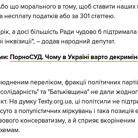
️Або що морального в тому, щоб ставити наших
 за несплату податків або за 301 статтею.
рік, а досі більшість Ради чудово б підтримал
 інквізиції", – додав народний депутат.
ми:
ПорноСУД. Чому в Україні варто декримін
людненим переліком, фракції політичних парті
солідарність" та "Батьківщина" не дали жодног
т. На думку Texty.org.ua, ці політсили не підт
уто з популістичних міркувань і така позиція 
ового консерватизму, а й сприяє вкоріненим
схемам.