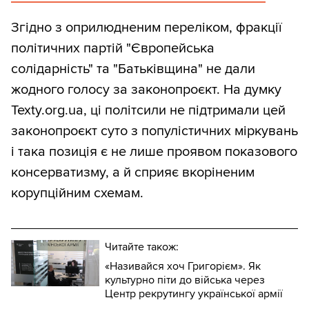
Згідно з оприлюдненим переліком, фракції
політичних партій "Європейська
солідарність" та "Батьківщина" не дали
жодного голосу за законопроєкт. На думку
Texty.org.ua, ці політсили не підтримали цей
законопроєкт суто з популістичних міркувань
і така позиція є не лише проявом показового
консерватизму, а й сприяє вкоріненим
корупційним схемам.
Читайте також:
«Називайся хоч Григорієм». Як
культурно піти до війська через
Центр рекрутингу української армії