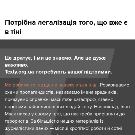
Потрібна легалізація того, що вже є
в тіні
Це дратує, і ми це знаємо. Але це дуже
важливо.
Texty.org.ua потребують вашої підтримки.
Ми робимо те, на що не наважуються інші.
Розкриваємо
схеми пропагандистів, називаємо імена зрадників,
показуємо справжні масштаби катастроф, стаємо
ворогами найвпливовіших людей світу. Наприклад, Ілон
Маск писав у своєму твіті, що нас треба прирівняти до
терористів. За більшістю наших матеріалів із
журналістики даних — місяці кропіткої роботи й сотні