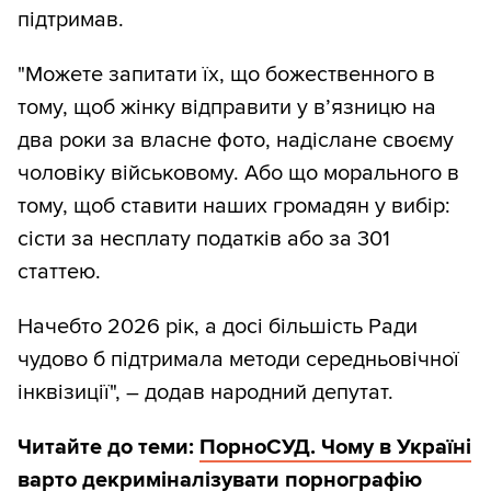
підтримав.
"Можете запитати їх, що божественного в
тому, щоб жінку відправити у вʼязницю на
два роки за власне фото, надіслане своєму
чоловіку військовому. ️Або що морального в
тому, щоб ставити наших громадян у вибір:
сісти за несплату податків або за 301
статтею.
Начебто 2026 рік, а досі більшість Ради
чудово б підтримала методи середньовічної
інквізиції", – додав народний депутат.
Читайте до теми:
ПорноСУД. Чому в Україні
варто декриміналізувати порнографію