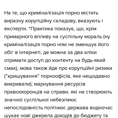
На те, що криміналізація порно містить
виразну корупційну складову, вказують і
експерти. "Практика показує, що, крім
примарного впливу на суспільну мораль (ну
криміналізація порно ніяк не зменшує його
обіг в інтернеті, де можна за два кліки
отримати доступ до контенту на будь-який
смак), мова також йде про корупційні ризики
(“кришування” порноофісів, яке нещодавно
викривали); марнування ресурсів
правоохоронців на справи, які не створюють
значної суспільної небезпеки;
непослідовність політики: держава водночас
шукає нові джерела доходів до бюджету та