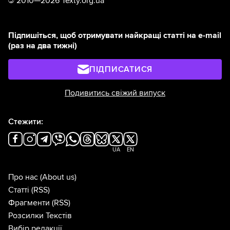
©
2010—2026 Texty.org.ua
Підпишіться, щоб отримувати найкращі статті на e-mail
(раз на два тижні)
ПІДПИСАТИСЯ
Подивитись свіжий випуск
Стежити:
UA
EN
Про нас
(About us)
Статті
(RSS)
Фрагменти
(RSS)
Розсилки Текстів
Вибір редакції