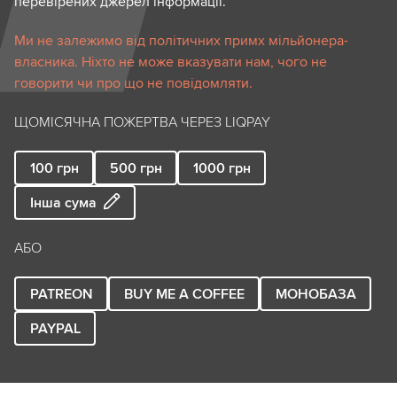
перевірених джерел інформації.
Ми не залежимо від політичних примх мільйонера-
власника. Ніхто не може вказувати нам, чого не
говорити чи про що не повідомляти.
ЩОМІСЯЧНА ПОЖЕРТВА ЧЕРЕЗ LIQPAY
100
грн
500
грн
1000
грн
Інша сума
АБО
PATREON
BUY ME A COFFEE
МОНОБАЗА
PAYPAL