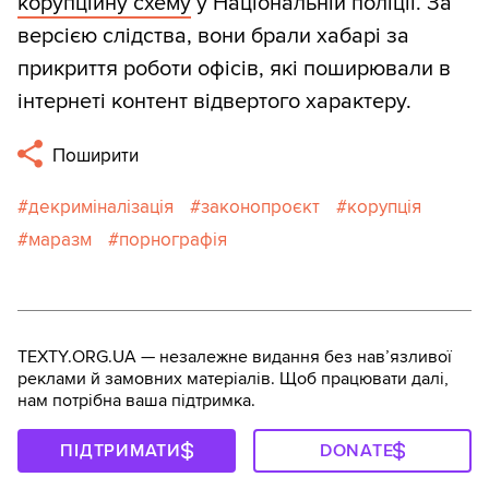
корупційну схему
у Національній поліції. За
версією слідства, вони брали хабарі за
прикриття роботи офісів, які поширювали в
інтернеті контент відвертого характеру.
Поширити
декриміналізація
законопроєкт
корупція
маразм
порнографія
TEXTY.ORG.UA — незалежне видання без навʼязливої
реклами й замовних матеріалів. Щоб працювати далі,
нам потрібна ваша підтримка.
ПІДТРИМАТИ
DONATE