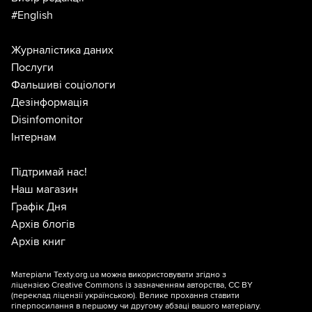
#English
Журналістика даних
Послуги
Фальшиві соціологи
Дезінформація
Disinfomonitor
Інтернам
Підтримай нас!
Наш магазин
Графік Дня
Архів блогів
Архів книг
Матеріали Texty.org.ua можна використовувати згідно з
ліцензією
Creative Commons із зазначенням авторства, CC BY
(переклад ліцензії
українською
). Велике прохання ставити
гіперпосилання в першому чи другому абзаці вашого матеріалу.