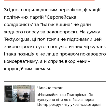
Згідно з оприлюдненим переліком, фракції
політичних партій "Європейська
солідарність" та "Батьківщина" не дали
жодного голосу за законопроєкт. На думку
Texty.org.ua, ці політсили не підтримали цей
законопроєкт суто з популістичних міркувань
і така позиція є не лише проявом показового
консерватизму, а й сприяє вкоріненим
корупційним схемам.
Читайте також:
«Називайся хоч Григорієм». Як
культурно піти до війська через
Центр рекрутингу української армії