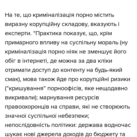
На те, що криміналізація порно містить
виразну корупційну складову, вказують і
експерти. "Практика показує, що, крім
примарного впливу на суспільну мораль (ну
криміналізація порно ніяк не зменшує його
обіг в інтернеті, де можна за два кліки
отримати доступ до контенту на будь-який
смак), мова також йде про корупційні ризики
(“кришування” порноофісів, яке нещодавно
викривали); марнування ресурсів
правоохоронців на справи, які не створюють
значної суспільної небезпеки;
непослідовність політики: держава водночас
шукає нові джерела доходів до бюджету та