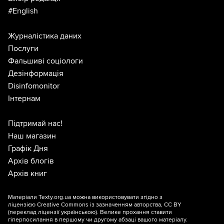
#English
Журналістика даних
Послуги
Фальшиві соціологи
Дезінформація
Disinfomonitor
Інтернам
Підтримай нас!
Наш магазин
Графік Дня
Архів блогів
Архів книг
Матеріали Texty.org.ua можна використовувати згідно з
ліцензією
Creative Commons із зазначенням авторства, CC BY
(переклад ліцензії
українською
). Велике прохання ставити
гіперпосилання в першому чи другому абзаці вашого матеріалу.