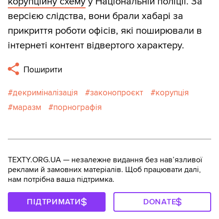
корупційну схему
у Національній поліції. За
версією слідства, вони брали хабарі за
прикриття роботи офісів, які поширювали в
інтернеті контент відвертого характеру.
Поширити
декриміналізація
законопроєкт
корупція
маразм
порнографія
TEXTY.ORG.UA — незалежне видання без навʼязливої
реклами й замовних матеріалів. Щоб працювати далі,
нам потрібна ваша підтримка.
ПІДТРИМАТИ
DONATE