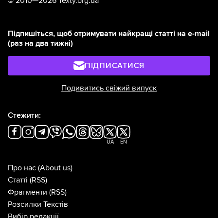
©
2010—2026 Texty.org.ua
Підпишіться, щоб отримувати найкращі статті на e-mail
(раз на два тижні)
ПІДПИСАТИСЯ
Подивитись свіжий випуск
Стежити:
UA
EN
Про нас
(About us)
Статті
(RSS)
Фрагменти
(RSS)
Розсилки Текстів
Вибір редакції