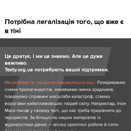
Потрібна легалізація того, що вже є
в тіні
Це дратує, і ми це знаємо. Але це дуже
важливо.
Texty.org.ua потребують вашої підтримки.
Ми робимо те, на що не наважуються інші.
Розкриваємо
схеми пропагандистів, називаємо імена зрадників,
показуємо справжні масштаби катастроф, стаємо
ворогами найвпливовіших людей світу. Наприклад, Ілон
Маск писав у своєму твіті, що нас треба прирівняти до
терористів. За більшістю наших матеріалів із
журналістики даних — місяці кропіткої роботи й сотні