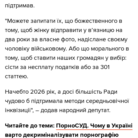
підтримав.
"Можете запитати їх, що божественного в
тому, щоб жінку відправити у вʼязницю на
два роки за власне фото, надіслане своєму
чоловіку військовому. ️Або що морального в
тому, щоб ставити наших громадян у вибір:
сісти за несплату податків або за 301
статтею.
Начебто 2026 рік, а досі більшість Ради
чудово б підтримала методи середньовічної
інквізиції", – додав народний депутат.
Читайте до теми:
ПорноСУД. Чому в Україні
варто декриміналізувати порнографію