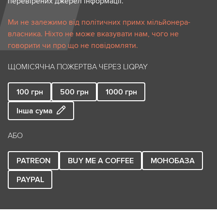
перевірених джерел інформації.
Ми не залежимо від політичних примх мільйонера-
власника. Ніхто не може вказувати нам, чого не
говорити чи про що не повідомляти.
ЩОМІСЯЧНА ПОЖЕРТВА ЧЕРЕЗ LIQPAY
100
грн
500
грн
1000
грн
Інша сума
АБО
PATREON
BUY ME A COFFEE
МОНОБАЗА
PAYPAL