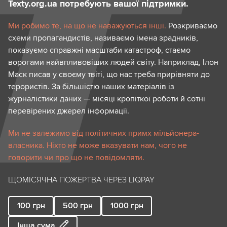
Texty.org.ua потребують вашої підтримки.
Ми робимо те, на що не наважуються інші.
Розкриваємо
схеми пропагандистів, називаємо імена зрадників,
показуємо справжні масштаби катастроф, стаємо
ворогами найвпливовіших людей світу. Наприклад, Ілон
Маск писав у своєму твіті, що нас треба прирівняти до
терористів. За більшістю наших матеріалів із
журналістики даних — місяці кропіткої роботи й сотні
перевірених джерел інформації.
Ми не залежимо від політичних примх мільйонера-
власника. Ніхто не може вказувати нам, чого не
говорити чи про що не повідомляти.
ЩОМІСЯЧНА ПОЖЕРТВА ЧЕРЕЗ LIQPAY
100
грн
500
грн
1000
грн
Інша сума