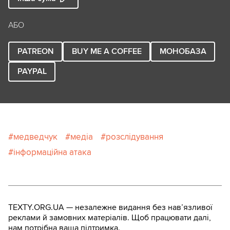
АБО
PATREON
BUY ME A COFFEE
МОНОБАЗА
PAYPAL
медведчук
медіа
розслідування
інформаційна атака
TEXTY.ORG.UA — незалежне видання без навʼязливої
реклами й замовних матеріалів. Щоб працювати далі,
нам потрібна ваша підтримка.