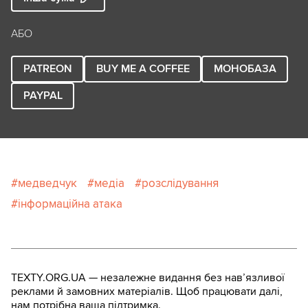
АБО
PATREON
BUY ME A COFFEE
МОНОБАЗА
PAYPAL
медведчук
медіа
розслідування
інформаційна атака
TEXTY.ORG.UA — незалежне видання без навʼязливої
реклами й замовних матеріалів. Щоб працювати далі,
нам потрібна ваша підтримка.