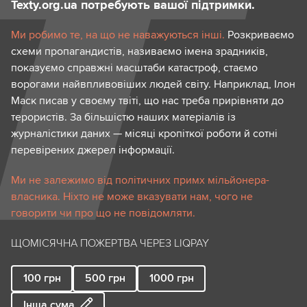
Texty.org.ua потребують вашої підтримки.
Ми робимо те, на що не наважуються інші.
Розкриваємо
схеми пропагандистів, називаємо імена зрадників,
показуємо справжні масштаби катастроф, стаємо
ворогами найвпливовіших людей світу. Наприклад, Ілон
Маск писав у своєму твіті, що нас треба прирівняти до
терористів. За більшістю наших матеріалів із
журналістики даних — місяці кропіткої роботи й сотні
перевірених джерел інформації.
Ми не залежимо від політичних примх мільйонера-
власника. Ніхто не може вказувати нам, чого не
говорити чи про що не повідомляти.
ЩОМІСЯЧНА ПОЖЕРТВА ЧЕРЕЗ LIQPAY
100
грн
500
грн
1000
грн
Інша сума