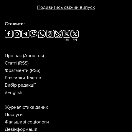
Подивитись свіжий випуск
Стежити:
UA
EN
Про нас
(About us)
Статті
(RSS)
Фрагменти
(RSS)
Розсилки Текстів
Вибір редакції
#English
Журналістика даних
Послуги
Фальшиві соціологи
Дезінформація