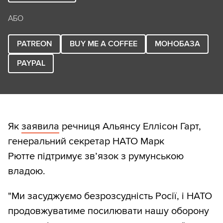
АБО
PATREON
BUY ME A COFFEE
МОНОБАЗА
PAYPAL
Як
заявила
речниця Альянсу Еллісон Гарт,
генеральний секретар НАТО Марк
Рютте підтримує зв’язок з румунською
владою.
"Ми засуджуємо безрозсудність Росії, і НАТО
продовжуватиме посилювати нашу оборону