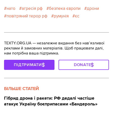
нато
агресія рф
безпека європи
дрони
повітряний терор рф
румунія
єс
TEXTY.ORG.UA — незалежне видання без навʼязливої
реклами й замовних матеріалів. Щоб працювати далі,
нам потрібна ваша підтримка.
ПІДТРИМАТИ
DONATE
БІЛЬШЕ СТАТЕЙ
Гібрид дрона і ракети: РФ дедалі частіше
атакує Україну боєприпасами «Бандероль»