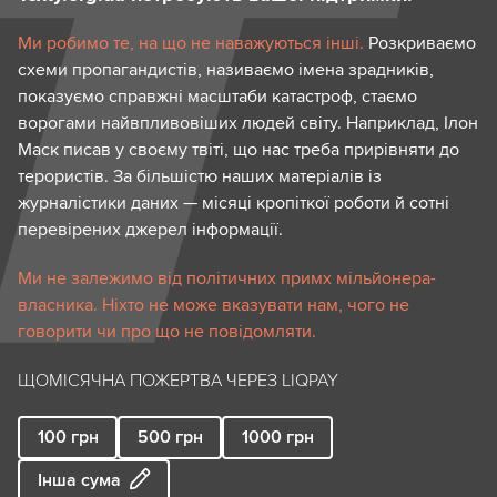
Ми робимо те, на що не наважуються інші.
Розкриваємо
схеми пропагандистів, називаємо імена зрадників,
показуємо справжні масштаби катастроф, стаємо
ворогами найвпливовіших людей світу. Наприклад, Ілон
Маск писав у своєму твіті, що нас треба прирівняти до
терористів. За більшістю наших матеріалів із
журналістики даних — місяці кропіткої роботи й сотні
перевірених джерел інформації.
Ми не залежимо від політичних примх мільйонера-
власника. Ніхто не може вказувати нам, чого не
говорити чи про що не повідомляти.
ЩОМІСЯЧНА ПОЖЕРТВА ЧЕРЕЗ LIQPAY
100
грн
500
грн
1000
грн
Інша сума