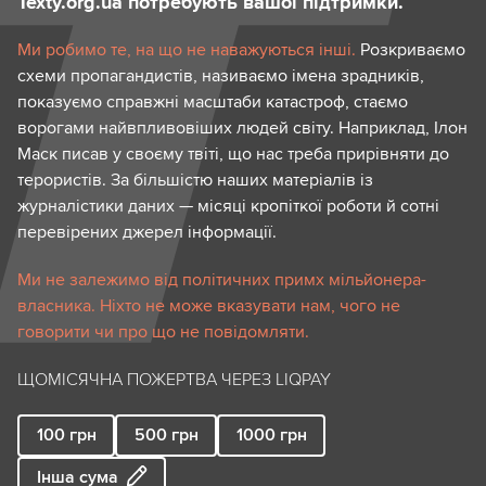
Texty.org.ua потребують вашої підтримки.
Ми робимо те, на що не наважуються інші.
Розкриваємо
схеми пропагандистів, називаємо імена зрадників,
показуємо справжні масштаби катастроф, стаємо
ворогами найвпливовіших людей світу. Наприклад, Ілон
Маск писав у своєму твіті, що нас треба прирівняти до
терористів. За більшістю наших матеріалів із
журналістики даних — місяці кропіткої роботи й сотні
перевірених джерел інформації.
Ми не залежимо від політичних примх мільйонера-
власника. Ніхто не може вказувати нам, чого не
говорити чи про що не повідомляти.
ЩОМІСЯЧНА ПОЖЕРТВА ЧЕРЕЗ LIQPAY
100
грн
500
грн
1000
грн
Інша сума