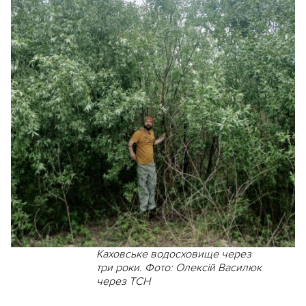
Каховське водосховище через
три роки. Фото: Олексій Василюк
через ТСН