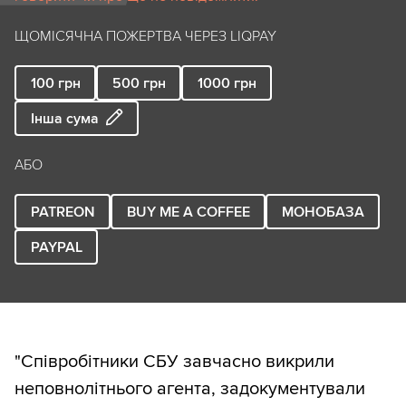
ЩОМІСЯЧНА ПОЖЕРТВА ЧЕРЕЗ LIQPAY
100
грн
500
грн
1000
грн
Інша сума
АБО
PATREON
BUY ME A COFFEE
МОНОБАЗА
PAYPAL
"Співробітники СБУ завчасно викрили
неповнолітнього агента, задокументували