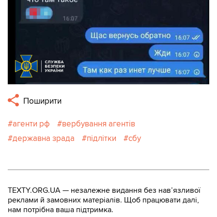
Поширити
агенти рф
вербування агентів
державна зрада
підлітки
сбу
TEXTY.ORG.UA — незалежне видання без навʼязливої
реклами й замовних матеріалів. Щоб працювати далі,
нам потрібна ваша підтримка.