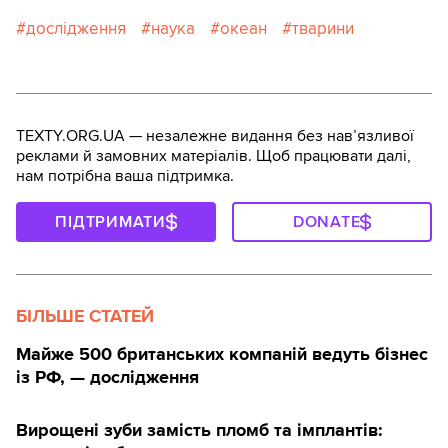
дослідження
наука
океан
тварини
TEXTY.ORG.UA — незалежне видання без навʼязливої
реклами й замовних матеріалів. Щоб працювати далі,
нам потрібна ваша підтримка.
ПІДТРИМАТИ
DONATE
БІЛЬШЕ СТАТЕЙ
Майже 500 британських компаній ведуть бізнес
із РФ, — дослідження
Вирощені зуби замість пломб та імплантів: