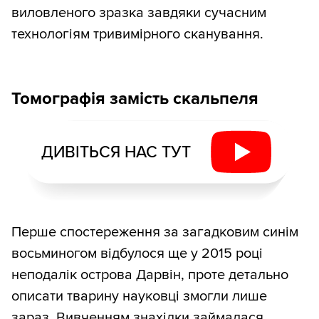
виловленого зразка завдяки сучасним
технологіям тривимірного сканування.
Томографія замість скальпеля
ДИВІТЬСЯ НАС ТУТ
Перше спостереження за загадковим синім
восьминогом відбулося ще у 2015 році
неподалік острова Дарвін, проте детально
описати тварину науковці змогли лише
зараз. Вивченням знахідки займалася