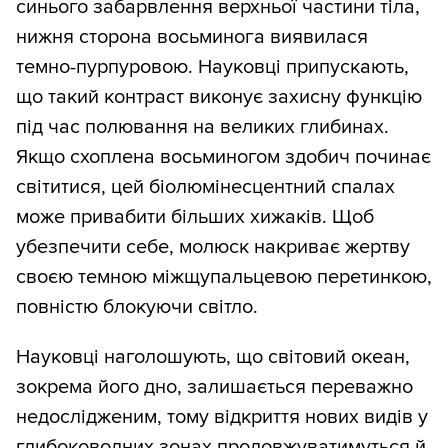
синього забарвлення верхньої частини тіла,
нижня сторона восьминога виявилася
темно-пурпуровою. Науковці припускають,
що такий контраст виконує захисну функцію
під час полювання на великих глибинах.
Якщо схоплена восьминогом здобич починає
світитися, цей біолюмінесцентний спалах
може привабити більших хижаків. Щоб
убезпечити себе, молюск накриває жертву
своєю темною міжщупальцевою перетинкою,
повністю блокуючи світло.
Науковці наголошують, що світовий океан,
зокрема його дно, залишається переважно
недослідженим, тому відкриття нових видів у
глибоководних зонах продовжуватимуться й