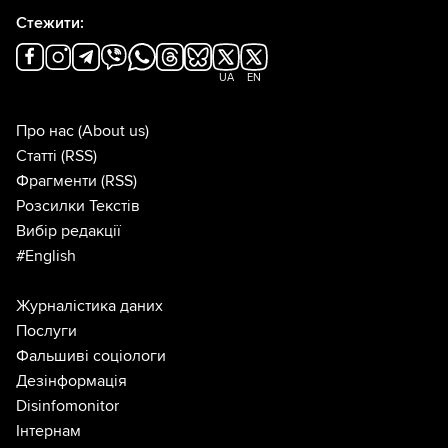
Стежити:
UA
EN
Про нас
(About us)
Статті
(RSS)
Фрагменти
(RSS)
Розсилки Текстів
Вибір редакції
#English
Журналістика даних
Послуги
Фальшиві соціологи
Дезінформація
Disinfomonitor
Інтернам