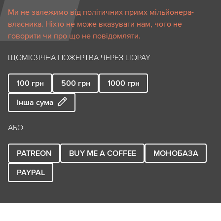
Ми не залежимо від політичних примх мільйонера-
власника. Ніхто не може вказувати нам, чого не
говорити чи про що не повідомляти.
ЩОМІСЯЧНА ПОЖЕРТВА ЧЕРЕЗ LIQPAY
100
грн
500
грн
1000
грн
Інша сума
АБО
PATREON
BUY ME A COFFEE
МОНОБАЗА
PAYPAL