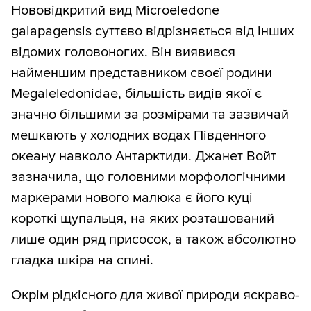
Нововідкритий вид Microeledone
galapagensis суттєво відрізняється від інших
відомих головоногих. Він виявився
найменшим представником своєї родини
Megaleledonidae, більшість видів якої є
значно більшими за розмірами та зазвичай
мешкають у холодних водах Південного
океану навколо Антарктиди. Джанет Войт
зазначила, що головними морфологічними
маркерами нового малюка є його куці
короткі щупальця, на яких розташований
лише один ряд присосок, а також абсолютно
гладка шкіра на спині.
Окрім рідкісного для живої природи яскраво-