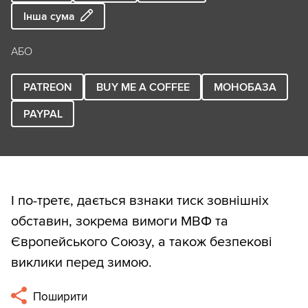
Інша сума
АБО
PATREON
BUY ME A COFFEE
МОНОБАЗА
PAYPAL
І по-третє, дається взнаки тиск зовнішніх
обставин, зокрема вимоги МВФ та
Європейського Союзу, а також безпекові
виклики перед зимою.
Поширити