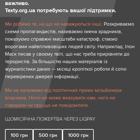
важливо.
Texty.org.ua потребують вашої підтримки.
Ми робимо те, на що не наважуються інші.
Розкриваємо
схеми пропагандистів, називаємо імена зрадників,
показуємо справжні масштаби катастроф, стаємо
ворогами найвпливовіших людей світу. Наприклад, Ілон
Маск писав у своєму твіті, що нас треба прирівняти до
терористів. За більшістю наших матеріалів із
журналістики даних — місяці кропіткої роботи й сотні
перевірених джерел інформації.
Ми не залежимо від політичних примх мільйонера-
власника. Ніхто не може вказувати нам, чого не
говорити чи про що не повідомляти.
ЩОМІСЯЧНА ПОЖЕРТВА ЧЕРЕЗ LIQPAY
100
грн
500
грн
1000
грн