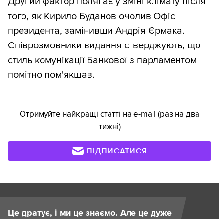
Другий фактор полягає у зміні клімату після
того, як Кирило Буданов очолив Офіс
президента, замінивши Андрія Єрмака.
Співрозмовники видання стверджують, що
стиль комунікації Банкової з парламентом
помітно пом'якшав.
Отримуйте найкращі статті на e-mail (раз на два
тижні)
ПІДПИСАТИСЯ
Це дратує, і ми це знаємо. Але це дуже