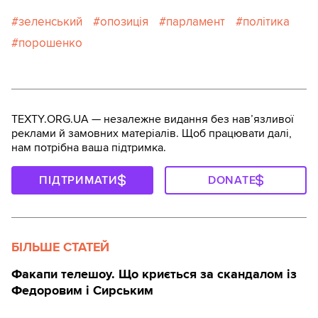
зеленський
опозиція
парламент
політика
порошенко
TEXTY.ORG.UA — незалежне видання без навʼязливої
реклами й замовних матеріалів. Щоб працювати далі,
нам потрібна ваша підтримка.
ПІДТРИМАТИ
DONATE
БІЛЬШЕ СТАТЕЙ
Факапи телешоу. Що криється за скандалом із
Федоровим і Сирським