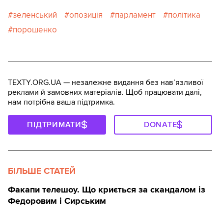
зеленський
опозиція
парламент
політика
порошенко
TEXTY.ORG.UA — незалежне видання без навʼязливої
реклами й замовних матеріалів. Щоб працювати далі,
нам потрібна ваша підтримка.
ПІДТРИМАТИ
DONATE
БІЛЬШЕ СТАТЕЙ
Факапи телешоу. Що криється за скандалом із
Федоровим і Сирським