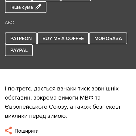
Інша сума
АБО
PATREON
BUY ME A COFFEE
МОНОБАЗА
PAYPAL
І по-третє, дається взнаки тиск зовнішніх
обставин, зокрема вимоги МВФ та
Європейського Союзу, а також безпекові
виклики перед зимою.
Поширити