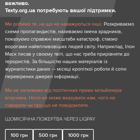
важливо.
Texty.org.ua потребують вашої підтримки.
Ми робимо те, на що не наважуються інші.
Розкриваємо
схеми пропагандистів, називаємо імена зрадників,
показуємо справжні масштаби катастроф, стаємо
ворогами найвпливовіших людей світу. Наприклад, Ілон
Маск писав у своєму твіті, що нас треба прирівняти до
терористів. За більшістю наших матеріалів із
журналістики даних — місяці кропіткої роботи й сотні
перевірених джерел інформації.
Ми не залежимо від політичних примх мільйонера-
власника. Ніхто не може вказувати нам, чого не
говорити чи про що не повідомляти.
ЩОМІСЯЧНА ПОЖЕРТВА ЧЕРЕЗ LIQPAY
100
грн
500
грн
1000
грн