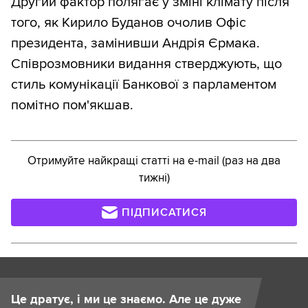
Другий фактор полягає у зміні клімату після
того, як Кирило Буданов очолив Офіс
президента, замінивши Андрія Єрмака.
Співрозмовники видання стверджують, що
стиль комунікації Банкової з парламентом
помітно пом'якшав.
Отримуйте найкращі статті на e-mail (раз на два
тижні)
ПІДПИСАТИСЯ
Це дратує, і ми це знаємо. Але це дуже