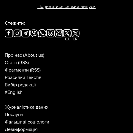
Подивитись свіжий випуск
Стежити:
UA
EN
Про нас
(About us)
Статті
(RSS)
Фрагменти
(RSS)
Розсилки Текстів
Вибір редакції
#English
Журналістика даних
Послуги
Фальшиві соціологи
Дезінформація