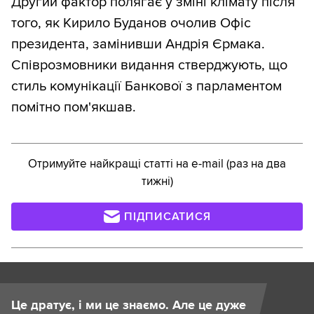
Другий фактор полягає у зміні клімату після
того, як Кирило Буданов очолив Офіс
президента, замінивши Андрія Єрмака.
Співрозмовники видання стверджують, що
стиль комунікації Банкової з парламентом
помітно пом'якшав.
Отримуйте найкращі статті на e-mail (раз на два
тижні)
ПІДПИСАТИСЯ
Це дратує, і ми це знаємо. Але це дуже