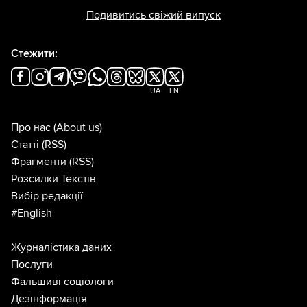
Подивитись свіжий випуск
Стежити:
UA
EN
Про нас
(About us)
Статті
(RSS)
Фрагменти
(RSS)
Розсилки Текстів
Вибір редакції
#English
Журналістика даних
Послуги
Фальшиві соціологи
Дезінформація