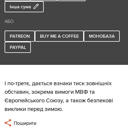
Інша сума
АБО
PATREON
BUY ME A COFFEE
МОНОБАЗА
PAYPAL
І по-третє, дається взнаки тиск зовнішніх
обставин, зокрема вимоги МВФ та
Європейського Союзу, а також безпекові
виклики перед зимою.
Поширити