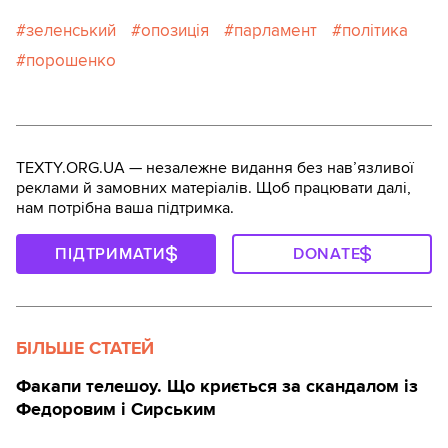
зеленський
опозиція
парламент
політика
порошенко
TEXTY.ORG.UA — незалежне видання без навʼязливої
реклами й замовних матеріалів. Щоб працювати далі,
нам потрібна ваша підтримка.
ПІДТРИМАТИ
DONATE
БІЛЬШЕ СТАТЕЙ
Факапи телешоу. Що криється за скандалом із
Федоровим і Сирським