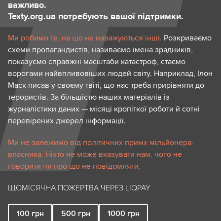
важливо.
Texty.org.ua потребують вашої підтримки.
Ми робимо те, на що не наважуються інші.
Розкриваємо
схеми пропагандистів, називаємо імена зрадників,
показуємо справжні масштаби катастроф, стаємо
ворогами найвпливовіших людей світу. Наприклад, Ілон
Маск писав у своєму твіті, що нас треба прирівняти до
терористів. За більшістю наших матеріалів із
журналістики даних — місяці кропіткої роботи й сотні
перевірених джерел інформації.
Ми не залежимо від політичних примх мільйонера-
власника. Ніхто не може вказувати нам, чого не
говорити чи про що не повідомляти.
ЩОМІСЯЧНА ПОЖЕРТВА ЧЕРЕЗ LIQPAY
100
грн
500
грн
1000
грн