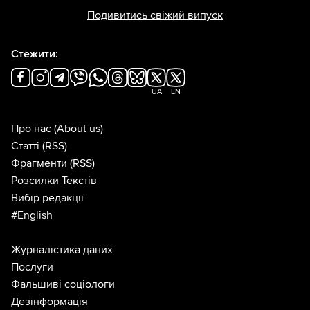
Подивитись свіжий випуск
Стежити:
UA
EN
Про нас
(About us)
Статті
(RSS)
Фрагменти
(RSS)
Розсилки Текстів
Вибір редакції
#English
Журналістика даних
Послуги
Фальшиві соціологи
Дезінформація