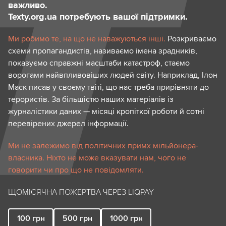
важливо.
Texty.org.ua потребують вашої підтримки.
Ми робимо те, на що не наважуються інші.
Розкриваємо
схеми пропагандистів, називаємо імена зрадників,
показуємо справжні масштаби катастроф, стаємо
ворогами найвпливовіших людей світу. Наприклад, Ілон
Маск писав у своєму твіті, що нас треба прирівняти до
терористів. За більшістю наших матеріалів із
журналістики даних — місяці кропіткої роботи й сотні
перевірених джерел інформації.
Ми не залежимо від політичних примх мільйонера-
власника. Ніхто не може вказувати нам, чого не
говорити чи про що не повідомляти.
ЩОМІСЯЧНА ПОЖЕРТВА ЧЕРЕЗ LIQPAY
100
грн
500
грн
1000
грн