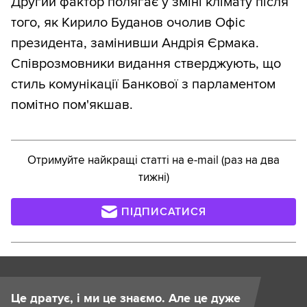
Другий фактор полягає у зміні клімату після
того, як Кирило Буданов очолив Офіс
президента, замінивши Андрія Єрмака.
Співрозмовники видання стверджують, що
стиль комунікації Банкової з парламентом
помітно пом'якшав.
Отримуйте найкращі статті на e-mail (раз на два
тижні)
ПІДПИСАТИСЯ
Це дратує, і ми це знаємо. Але це дуже