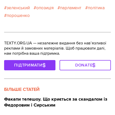
зеленський
опозиція
парламент
політика
порошенко
TEXTY.ORG.UA — незалежне видання без навʼязливої
реклами й замовних матеріалів. Щоб працювати далі,
нам потрібна ваша підтримка.
ПІДТРИМАТИ
DONATE
БІЛЬШЕ СТАТЕЙ
Факапи телешоу. Що криється за скандалом із
Федоровим і Сирським