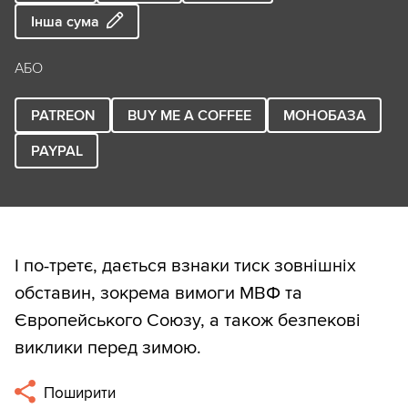
Інша сума
АБО
PATREON
BUY ME A COFFEE
МОНОБАЗА
PAYPAL
І по-третє, дається взнаки тиск зовнішніх
обставин, зокрема вимоги МВФ та
Європейського Союзу, а також безпекові
виклики перед зимою.
Поширити