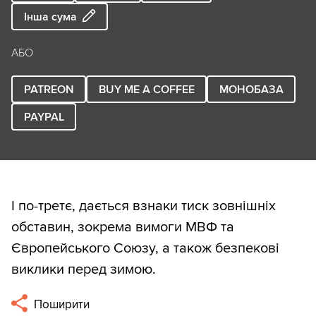
Інша сума
АБО
PATREON
BUY ME A COFFEE
МОНОБАЗА
PAYPAL
І по-третє, дається взнаки тиск зовнішніх
обставин, зокрема вимоги МВФ та
Європейського Союзу, а також безпекові
виклики перед зимою.
Поширити