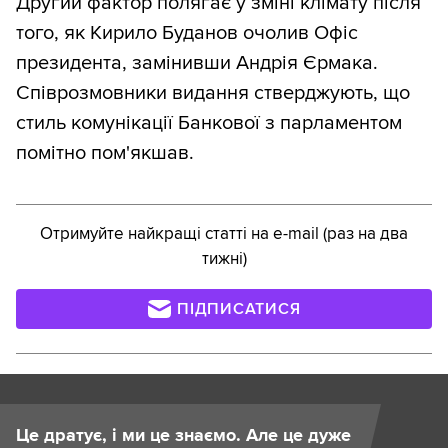
Другий фактор полягає у зміні клімату після
того, як Кирило Буданов очолив Офіс
президента, замінивши Андрія Єрмака.
Співрозмовники видання стверджують, що
стиль комунікації Банкової з парламентом
помітно пом'якшав.
Отримуйте найкращі статті на e-mail (раз на два
тижні)
ПІДПИСАТИСЯ
Це дратує, і ми це знаємо. Але це дуже