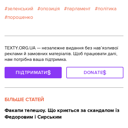
зеленський
опозиція
парламент
політика
порошенко
TEXTY.ORG.UA — незалежне видання без навʼязливої
реклами й замовних матеріалів. Щоб працювати далі,
нам потрібна ваша підтримка.
ПІДТРИМАТИ
DONATE
БІЛЬШЕ СТАТЕЙ
Факапи телешоу. Що криється за скандалом із
Федоровим і Сирським