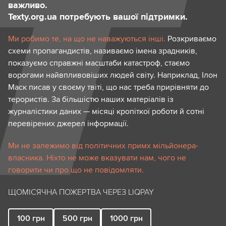
важливо.
Texty.org.ua потребують вашої підтримки.
Ми робимо те, на що не наважуються інші.
Розкриваємо
схеми пропагандистів, називаємо імена зрадників,
показуємо справжні масштаби катастроф, стаємо
ворогами найвпливовіших людей світу. Наприклад, Ілон
Маск писав у своєму твіті, що нас треба прирівняти до
терористів. За більшістю наших матеріалів із
журналістики даних — місяці кропіткої роботи й сотні
перевірених джерел інформації.
Ми не залежимо від політичних примх мільйонера-
власника. Ніхто не може вказувати нам, чого не
говорити чи про що не повідомляти.
ЩОМІСЯЧНА ПОЖЕРТВА ЧЕРЕЗ LIQPAY
100
грн
500
грн
1000
грн