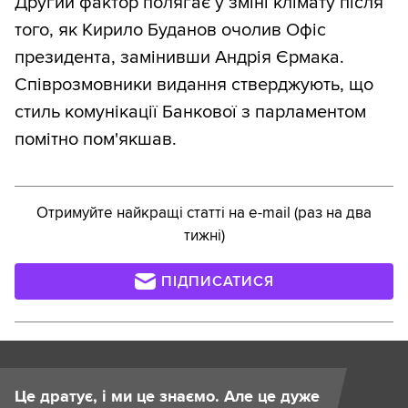
Другий фактор полягає у зміні клімату після
того, як Кирило Буданов очолив Офіс
президента, замінивши Андрія Єрмака.
Співрозмовники видання стверджують, що
стиль комунікації Банкової з парламентом
помітно пом'якшав.
Отримуйте найкращі статті на e-mail (раз на два
тижні)
ПІДПИСАТИСЯ
Це дратує, і ми це знаємо. Але це дуже