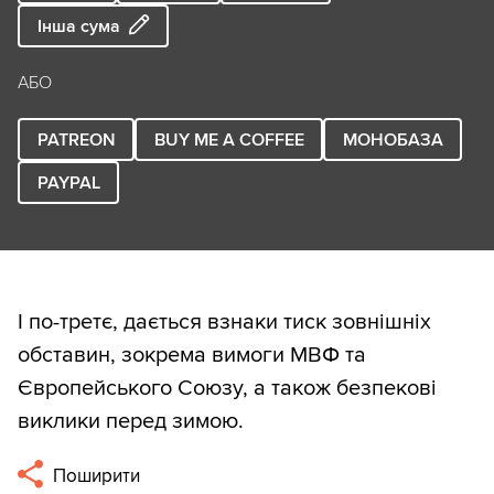
Інша сума
АБО
PATREON
BUY ME A COFFEE
МОНОБАЗА
PAYPAL
І по-третє, дається взнаки тиск зовнішніх
обставин, зокрема вимоги МВФ та
Європейського Союзу, а також безпекові
виклики перед зимою.
Поширити