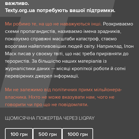
важливо.
Texty.org.ua потребують вашої підтримки.
Ми робимо те, на що не наважуються інші.
Розкриваємо
схеми пропагандистів, називаємо імена зрадників,
показуємо справжні масштаби катастроф, стаємо
ворогами найвпливовіших людей світу. Наприклад, Ілон
Маск писав у своєму твіті, що нас треба прирівняти до
терористів. За більшістю наших матеріалів із
журналістики даних — місяці кропіткої роботи й сотні
перевірених джерел інформації.
Ми не залежимо від політичних примх мільйонера-
власника. Ніхто не може вказувати нам, чого не
говорити чи про що не повідомляти.
ЩОМІСЯЧНА ПОЖЕРТВА ЧЕРЕЗ LIQPAY
100
грн
500
грн
1000
грн