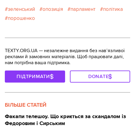
зеленський
опозиція
парламент
політика
порошенко
TEXTY.ORG.UA — незалежне видання без навʼязливої
реклами й замовних матеріалів. Щоб працювати далі,
нам потрібна ваша підтримка.
ПІДТРИМАТИ
DONATE
БІЛЬШЕ СТАТЕЙ
Факапи телешоу. Що криється за скандалом із
Федоровим і Сирським