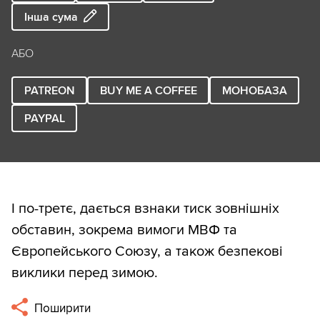
Інша сума
АБО
PATREON
BUY ME A COFFEE
МОНОБАЗА
PAYPAL
І по-третє, дається взнаки тиск зовнішніх
обставин, зокрема вимоги МВФ та
Європейського Союзу, а також безпекові
виклики перед зимою.
Поширити