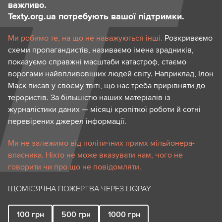
важливо.
Texty.org.ua потребують вашої підтримки.
Ми робимо те, на що не наважуються інші.
Розкриваємо
схеми пропагандистів, називаємо імена зрадників,
показуємо справжні масштаби катастроф, стаємо
ворогами найвпливовіших людей світу. Наприклад, Ілон
Маск писав у своєму твіті, що нас треба прирівняти до
терористів. За більшістю наших матеріалів із
журналістики даних — місяці кропіткої роботи й сотні
перевірених джерел інформації.
Ми не залежимо від політичних примх мільйонера-
власника. Ніхто не може вказувати нам, чого не
говорити чи про що не повідомляти.
ЩОМІСЯЧНА ПОЖЕРТВА ЧЕРЕЗ LIQPAY
100
грн
500
грн
1000
грн