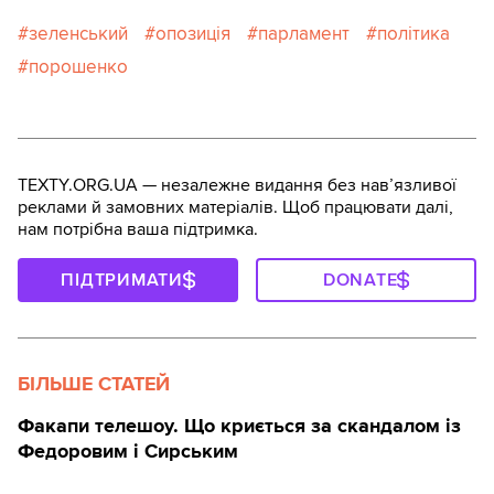
зеленський
опозиція
парламент
політика
порошенко
TEXTY.ORG.UA — незалежне видання без навʼязливої
реклами й замовних матеріалів. Щоб працювати далі,
нам потрібна ваша підтримка.
ПІДТРИМАТИ
DONATE
БІЛЬШЕ СТАТЕЙ
Факапи телешоу. Що криється за скандалом із
Федоровим і Сирським