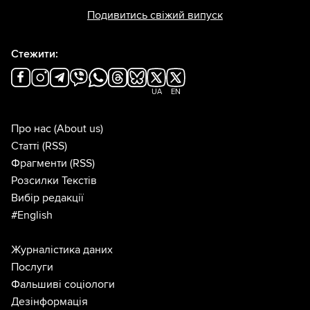
Подивитись свіжий випуск
Стежити:
UA
EN
Про нас
(About us)
Статті
(RSS)
Фрагменти
(RSS)
Розсилки Текстів
Вибір редакції
#English
Журналістика даних
Послуги
Фальшиві соціологи
Дезінформація