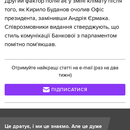
Другий фактор полягає у зміні клімату після
того, як Кирило Буданов очолив Офіс
президента, замінивши Андрія Єрмака.
Співрозмовники видання стверджують, що
стиль комунікації Банкової з парламентом
помітно пом'якшав.
Отримуйте найкращі статті на e-mail (раз на два
тижні)
ПІДПИСАТИСЯ
Це дратує, і ми це знаємо. Але це дуже