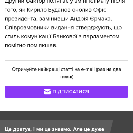
Другий фактор полягає у зміні клімату після
того, як Кирило Буданов очолив Офіс
президента, замінивши Андрія Єрмака.
Співрозмовники видання стверджують, що
стиль комунікації Банкової з парламентом
помітно пом'якшав.
Отримуйте найкращі статті на e-mail (раз на два
тижні)
ПІДПИСАТИСЯ
Це дратує, і ми це знаємо. Але це дуже