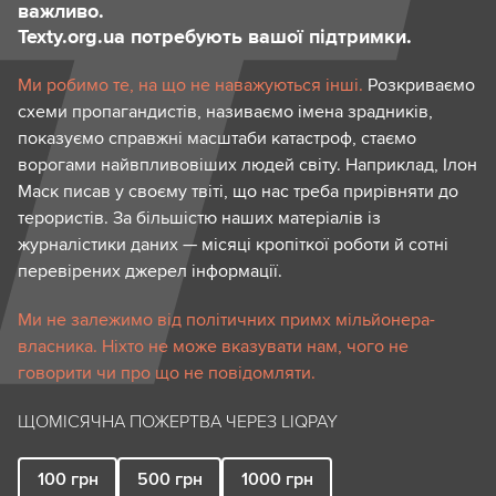
важливо.
Texty.org.ua потребують вашої підтримки.
Ми робимо те, на що не наважуються інші.
Розкриваємо
схеми пропагандистів, називаємо імена зрадників,
показуємо справжні масштаби катастроф, стаємо
ворогами найвпливовіших людей світу. Наприклад, Ілон
Маск писав у своєму твіті, що нас треба прирівняти до
терористів. За більшістю наших матеріалів із
журналістики даних — місяці кропіткої роботи й сотні
перевірених джерел інформації.
Ми не залежимо від політичних примх мільйонера-
власника. Ніхто не може вказувати нам, чого не
говорити чи про що не повідомляти.
ЩОМІСЯЧНА ПОЖЕРТВА ЧЕРЕЗ LIQPAY
100
грн
500
грн
1000
грн