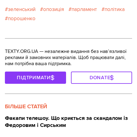
зеленський
опозиція
парламент
політика
порошенко
TEXTY.ORG.UA — незалежне видання без навʼязливої
реклами й замовних матеріалів. Щоб працювати далі,
нам потрібна ваша підтримка.
ПІДТРИМАТИ
DONATE
БІЛЬШЕ СТАТЕЙ
Факапи телешоу. Що криється за скандалом із
Федоровим і Сирським