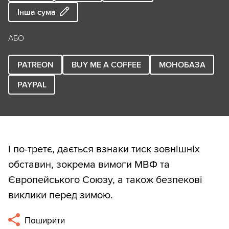
Інша сума
АБО
PATREON
BUY ME A COFFEE
МОНОБАЗА
PAYPAL
І по-третє, дається взнаки тиск зовнішніх
обставин, зокрема вимоги МВФ та
Європейського Союзу, а також безпекові
виклики перед зимою.
Поширити