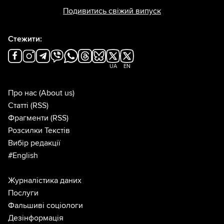
Подивитись свіжий випуск
Стежити:
UA
EN
Про нас
(About us)
Статті
(RSS)
Фрагменти
(RSS)
Розсилки Текстів
Вибір редакції
#English
Журналістика даних
Послуги
Фальшиві соціологи
Дезінформація