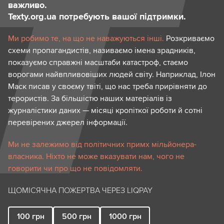
важливо.
Texty.org.ua потребують вашої підтримки.
Ми робимо те, на що не наважуються інші.
Розкриваємо
схеми пропагандистів, називаємо імена зрадників,
показуємо справжні масштаби катастроф, стаємо
ворогами найвпливовіших людей світу. Наприклад, Ілон
Маск писав у своєму твіті, що нас треба прирівняти до
терористів. За більшістю наших матеріалів із
журналістики даних — місяці кропіткої роботи й сотні
перевірених джерел інформації.
Ми не залежимо від політичних примх мільйонера-
власника. Ніхто не може вказувати нам, чого не
говорити чи про що не повідомляти.
ЩОМІСЯЧНА ПОЖЕРТВА ЧЕРЕЗ LIQPAY
100
грн
500
грн
1000
грн