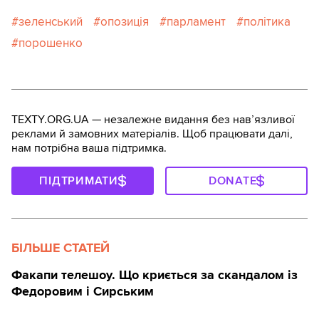
зеленський
опозиція
парламент
політика
порошенко
TEXTY.ORG.UA — незалежне видання без навʼязливої
реклами й замовних матеріалів. Щоб працювати далі,
нам потрібна ваша підтримка.
ПІДТРИМАТИ
DONATE
БІЛЬШЕ СТАТЕЙ
Факапи телешоу. Що криється за скандалом із
Федоровим і Сирським