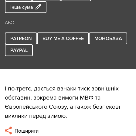
Інша сума
АБО
PATREON
BUY ME A COFFEE
МОНОБАЗА
PAYPAL
І по-третє, дається взнаки тиск зовнішніх
обставин, зокрема вимоги МВФ та
Європейського Союзу, а також безпекові
виклики перед зимою.
Поширити