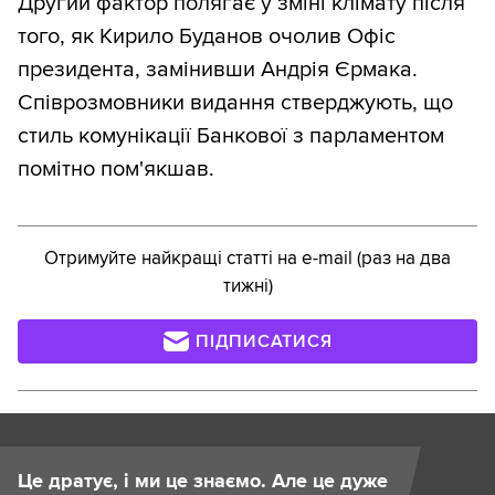
Другий фактор полягає у зміні клімату після
того, як Кирило Буданов очолив Офіс
президента, замінивши Андрія Єрмака.
Співрозмовники видання стверджують, що
стиль комунікації Банкової з парламентом
помітно пом'якшав.
Отримуйте найкращі статті на e-mail (раз на два
тижні)
ПІДПИСАТИСЯ
Це дратує, і ми це знаємо. Але це дуже