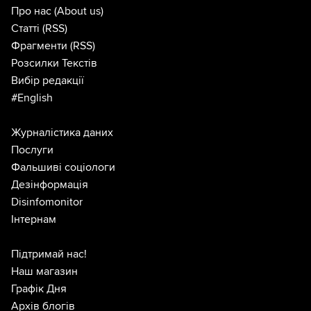
Про нас
(About us)
Статті
(RSS)
Фрагменти
(RSS)
Розсилки Текстів
Вибір редакції
#English
Журналістика даних
Послуги
Фальшиві соціологи
Дезінформація
Disinfomonitor
Інтернам
Підтримай нас!
Наш магазин
Графік Дня
Архів блогів