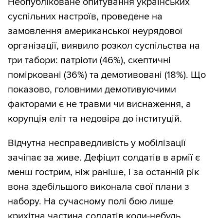
Неопубліковане опитування українських
суспільних настроїв, проведене на
замовлення американської неурядової
організації, виявило розкол суспільства на
три табори: патріоти (46%), скептичні
помірковані (36%) та демотивовані (18%). Що
показово, головними демотивуючими
факторами є не травми чи виснаження, а
корупція еліт та недовіра до інституцій.
Відчутна несправедливість у мобілізації
зачіпає за живе. Дефіцит солдатів в армії є
менш гострим, ніж раніше, і за останній рік
вона здебільшого виконала свої плани з
набору. На сучасному полі бою лише
крихітна частина солдатів коли-небудь