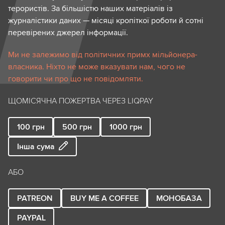
терористів. За більшістю наших матеріалів із
журналістики даних — місяці кропіткої роботи й сотні
перевірених джерел інформації.
Ми не залежимо від політичних примх мільйонера-
власника. Ніхто не може вказувати нам, чого не
говорити чи про що не повідомляти.
ЩОМІСЯЧНА ПОЖЕРТВА ЧЕРЕЗ LIQPAY
100
грн
500
грн
1000
грн
Інша сума
АБО
PATREON
BUY ME A COFFEE
МОНОБАЗА
PAYPAL