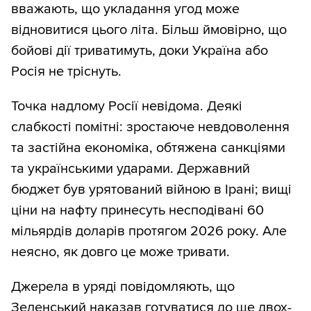
вважають, що укладання угод може
відновитися цього літа. Більш ймовірно, що
бойові дії триватимуть, доки Україна або
Росія не тріснуть.
Точка надлому Росії невідома. Деякі
слабкості помітні: зростаюче невдоволення
та застійна економіка, обтяжена санкціями
та українськими ударами. Державний
бюджет був урятований війною в Ірані; вищі
ціни на нафту принесуть несподівані 60
мільярдів доларів протягом 2026 року. Але
неясно, як довго це може тривати.
Джерела в уряді повідомляють, що
Зеленський наказав готуватися до ще двох-