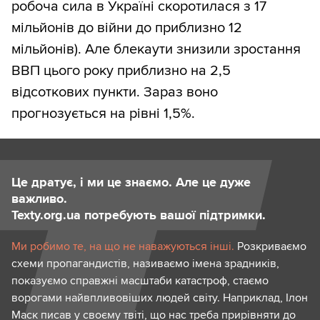
робоча сила в Україні скоротилася з 17
мільйонів до війни до приблизно 12
мільйонів). Але блекаути знизили зростання
ВВП цього року приблизно на 2,5
відсоткових пункти. Зараз воно
прогнозується на рівні 1,5%.
Це дратує, і ми це знаємо. Але це дуже
важливо.
Texty.org.ua потребують вашої підтримки.
Ми робимо те, на що не наважуються інші.
Розкриваємо
схеми пропагандистів, називаємо імена зрадників,
показуємо справжні масштаби катастроф, стаємо
ворогами найвпливовіших людей світу. Наприклад, Ілон
Маск писав у своєму твіті, що нас треба прирівняти до