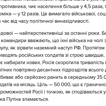
противника, чиє населення більше у 4,5 раза, 
оміка — у 12 разів. Це вимагало військової, соц
 час від часу політичної винахідливості.
дової — найперспективніші за останні роки. Бо
і командири вважають, що їхні війська на чолі
лу, як зірвати наземний наступ РФ. Протягом 
виводять російських солдатів зі строю швидше,
є набирати нових. Росія скоротила тривалість 
літних повітряно-десантних підрозділів всього
 вбиває або серйозно ранить в середньому 35 
лдатів на місяць. Ціль — 50 000, що є граничн
роможностей Росії і точкою, як сподіваються у
ка Путіна зламається.