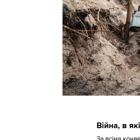
Війна, в як
За всіма конв