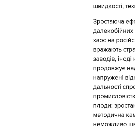
швидкості, тех
Зростаюча ефе
далекобійних 
хаос на російс
вражають страт
заводів, іноді
продовжує над
напружені від
дальності спр
промисловістю
плоди: зроста
методична кам
неможливо шв