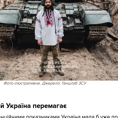
Фото ілюстративне. Джерело: Генштаб ЗСУ
ій Україна перемагає
енційними показниками Україна мала б уже пр