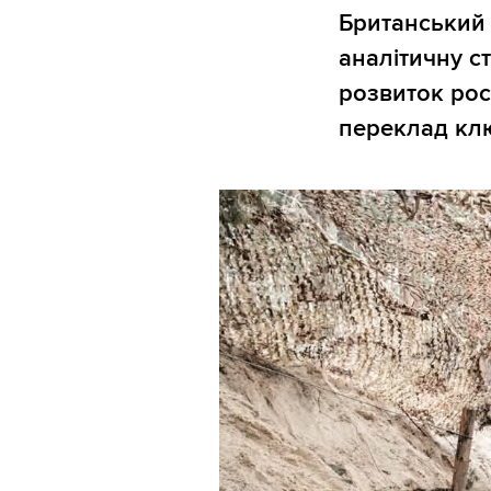
Британський
аналітичну с
розвиток росі
переклад клю