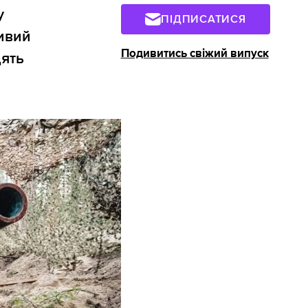
у
ПІДПИСАТИСЯ
ивий
Подивитись свіжий випуск
дять