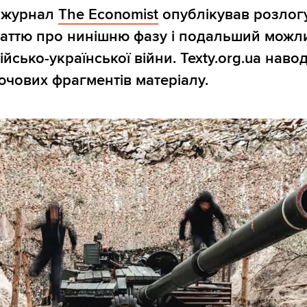
 журнал
The Economist
опублікував розлог
таттю про нинішню фазу і подальший можл
йсько-української війни. Texty.org.ua наво
чових фрагментів матеріалу.