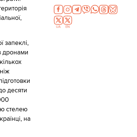
територія
іальної,
UA
EN
ї запеклі,
 з дронами
кількох
 ніж
підготовки
 до десяти
000
ою стелею
країнці, на