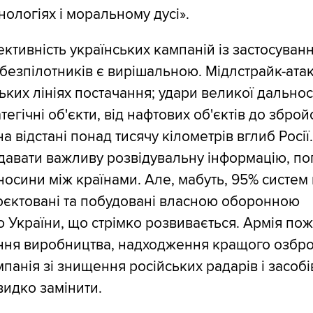
нологіях і моральному дусі».
ктивність українських кампаній із застосуван
безпілотників є вирішальною. Мідлстрайк-атак
ьких лініях постачання; удари великої дальнос
егічні об'єкти, від нафтових об'єктів до збро
 на відстані понад тисячу кілометрів вглиб Росі
авати важливу розвідувальну інформацію, по
носини між країнами. Але, мабуть, 95% систем
оєктовані та побудовані власною оборонною
 України, що стрімко розвивається. Армія по
ння виробництва, надходження кращого озбро
панія зі знищення російських радарів і засобі
идко замінити.