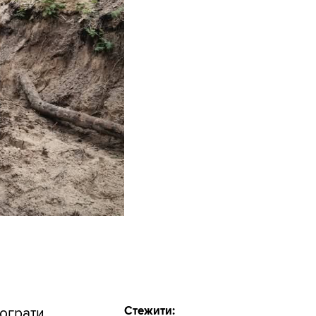
Стежити:
ограти.