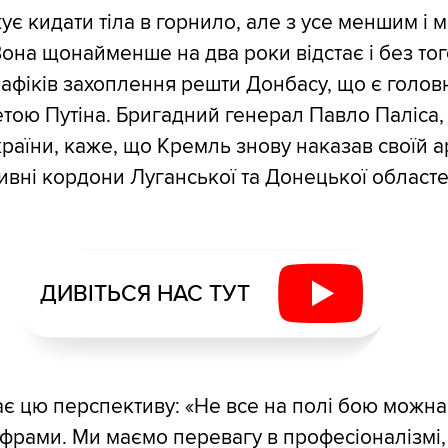
ує кидати тіла в горнило, але з усе меншим і
Вона щонайменше на два роки відстає і без тог
афіків захоплення решти Донбасу, що є голо
тою Путіна. Бригадний генерал Павло Паліса,
раїни, каже, що Кремль знову наказав своїй а
тивні кордони Луганської та Донецької областе
ДИВІТЬСЯ НАС ТУТ
ає цю перспективу: «Не все на полі бою можна
фрами. Ми маємо перевагу в професіоналізмі,