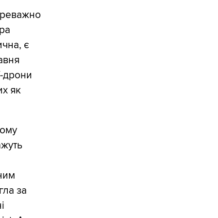
переважно
ура
чна, є
авня
V-дрони
их як
тому
ажуть
ним
гла за
і