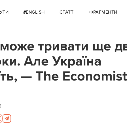
УГИ
#ENGLISH
СТАТТІ
ФРАГМЕНТИ
 може тривати ще д
оки. Але Україна
їть, — The Economist
5