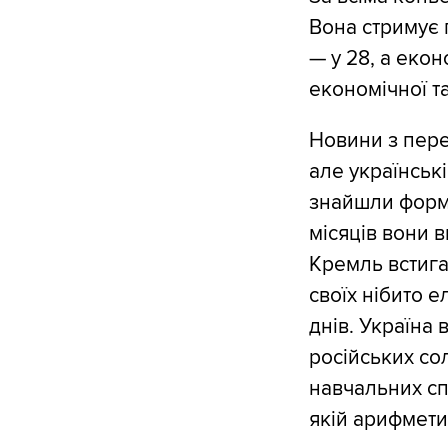
Вона стримує 
— у 28, а екон
економічної та
Новини з пере
але українськ
знайшли форму
місяців вони 
Кремль встига
своїх нібито е
днів. Україна
російських со
навчальних сп
якій арифмети