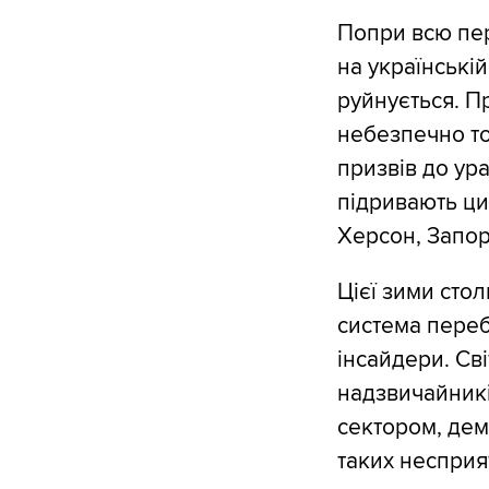
Попри всю пер
на українські
руйнується. П
небезпечно то
призвів до ур
підривають цив
Херсон, Запор
Цієї зими сто
система переб
інсайдери. Св
надзвичайникі
сектором, дем
таких несприя