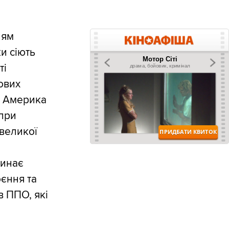
ням
и сіють
ті
йових
ї. Америка
при
 великої
жинає
єння та
в ППО, які