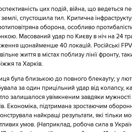
спективність цих подій, війна, що ведеться 
й землі, спустошила тил. Критична інфраструкт
ротиповітряна оборона, особливо протибалісти
нкою. Масований удар по Києву в ніч на 24 тр
аження щонайменше 40 локацій. Російські FP
ільне життя в містах поблизу лінії фронту, так
іжжя та Харків.
лиця була близькою до повного блекауту; у лю
увала за один прицільний удар від колапсу, к
ітло залишалося увімкненим завдяки мужності
в. Економіка, підтримана зростаючим оборон
онструвала найкращі результати, які тільки мо
тливих умов. (Наприклад, робоча сила в Україн