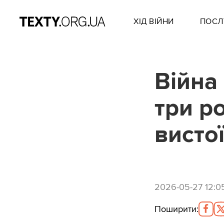
ХІД ВІЙНИ
ПОСЛ
Війна
три р
висто
2026-05-27 12:0
Поширити
: