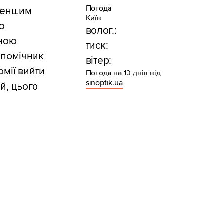
Погода
 меншим
Київ
о
волог.:
вною
тиск:
 помічник
вітер:
рмії вийти
Погода на 10 днів від
sinoptik.ua
й, цього