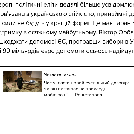
вропі політичні еліти дедалі більше усвідомлю
ов'язана з українською стійкістю, принаймні до
 сили не будуть у кращій формі. Це має гарант
дтримку в осяжному майбутньому. Віктор Орба
коджати допомозі ЄС, програвши вибори в Уг
і 90 мільярдів євро допомоги ось-ось надійдут
Читайте також:
Час укласти новий суспільний договір:
як він виглядає на прикладі
мобілізації, — Решетилова