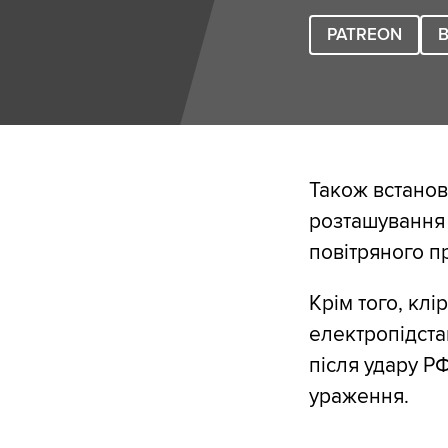
PATREON
B
Також встанов
розташування 
повітряного п
Крім того, клі
електропідста
після удару Р
ураження.