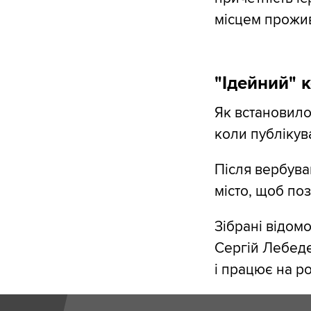
місцем прожив
"Ідейний" 
Як встановило
коли публікув
Після вербува
місто, щоб поз
Зібрані відомо
Сергій Лебедє
і працює на ро