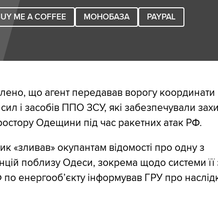
UY ME A COFFEE
МОНОБАЗА
PAYPAL
лено, що агент передавав ворогу координати
сил і засобів ППО ЗСУ, які забезпечували захи
ростору Одещини під час ракетних атак РФ.
рик «зливав» окупантам відомості про одну з
нцій поблизу Одеси, зокрема щодо системи її з
Ф по енергооб’єкту інформував ГРУ про наслід