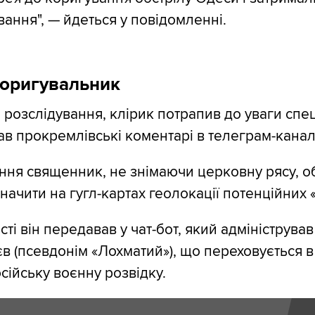
ання", — йдеться у повідомленні.
коригувальник
 розслідування, клірик потрапив до уваги спе
ав прокремлівські коментарі в телеграм-канал
ння священник, не знімаючи церковну рясу, о
начити на гугл-картах геолокації потенційних 
сті він передавав у чат-бот, який адмініструва
в (псевдонім «Лохматий»), що переховується 
сійську воєнну розвідку.