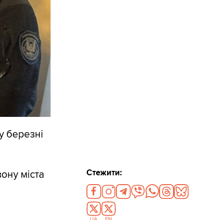
у березні
Стежити:
ону міста
UA
EN