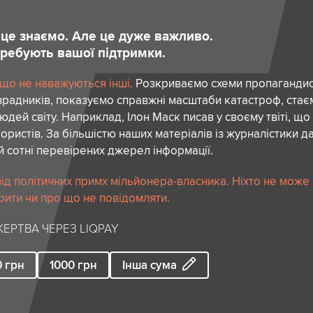
и це знаємо. Але це дуже важливо.
отребують вашої підтримки.
 що не наважуються інші.
Розкриваємо схеми пропагандист
зрадників, показуємо справжні масштаби катастроф, ста
дей світу. Наприклад, Ілон Маск писав у своєму твіті, що
ористів. За більшістю наших матеріалів із журналістики да
й сотні перевірених джерел інформації.
ід політичних примх мільйонера-власника. Ніхто не може
рити чи про що не повідомляти.
ЕРТВА ЧЕРЕЗ LIQPAY
0
грн
1000
грн
Інша сума