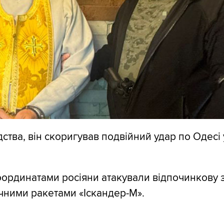
ства, він скоригував подвійний удар по Одесі 
координатами росіяни атакували відпочинкову з
чними ракетами «Іскандер-М».