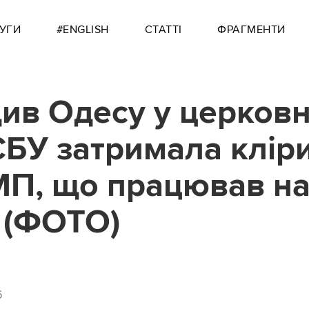
УГИ
#ENGLISH
СТАТТІ
ФРАГМЕНТИ
ив Одесу у церковн
 СБУ затримала клір
П, що працював н
 (ФОТО)
6