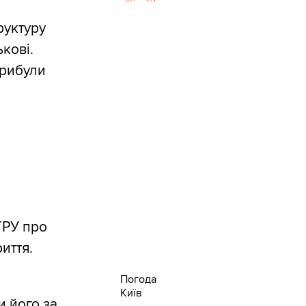
руктуру
кові.
прибули
ГРУ про
иття.
Погода
Київ
и його за