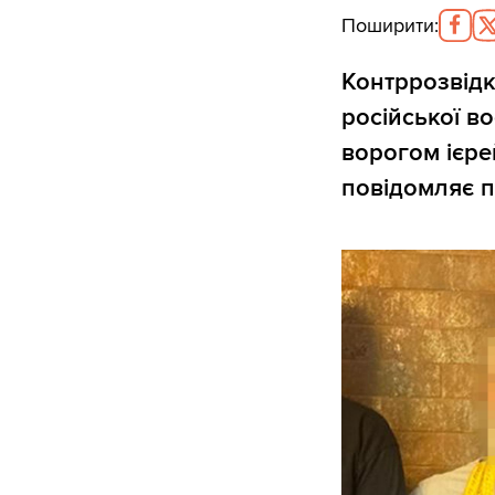
Поширити
:
Контррозвідк
російської в
ворогом ієрей
повідомляє п