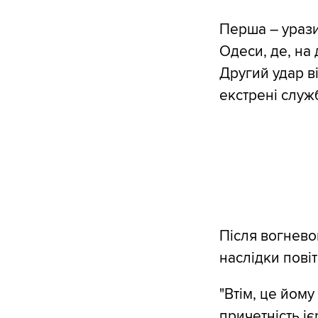
Перша – урази
Одеси, де, на
Другий удар ві
екстрені служ
Після вогнево
наслідки повіт
"Втім, це йом
причетність і