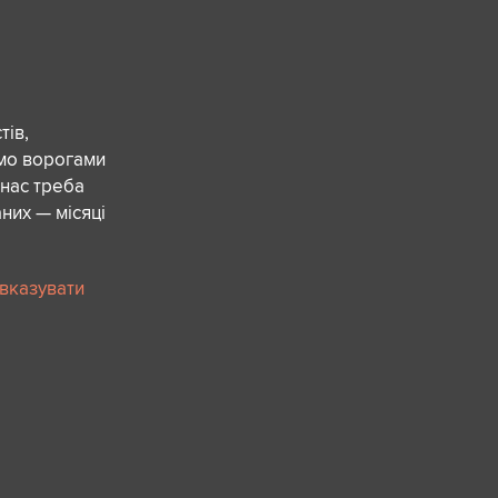
ів,
ємо ворогами
 нас треба
них — місяці
 вказувати