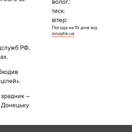
волог.:
тиск:
вітер:
Погода на 10 днів від
sinoptik.ua
цслужб РФ,
ах.
бходив
«цілей».
в зрадник –
в Донецьку