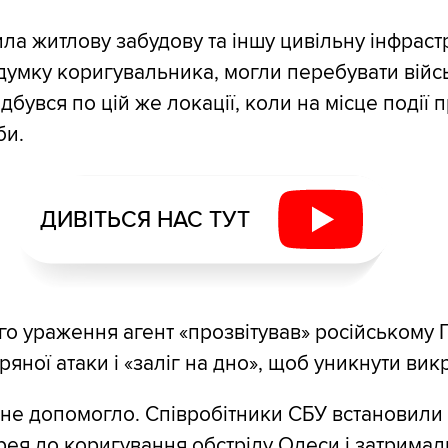
ла житлову забудову та іншу цивільну інфраст
 думку коригувальника, могли перебувати війсь
дбувся по цій же локації, коли на місце події 
би.
ДИВІТЬСЯ НАС ТУТ
го ураження агент «прозвітував» російському 
ряної атаки і «заліг на дно», щоб уникнути викр
у не допомогло. Співробітники СБУ встановили
єрея до коригування обстрілу Одеси і затримал