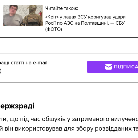
Читайте також:
«Кріт» у лавах ЗСУ коригував удари
Росії по АЗС на Полтавщині, — СБУ
(ФОТО)
щі статті на e-mail
ПІДПИС
)
держзраді
ли, що під час обшуків у затриманого вилучен
й він використовував для збору розвідданих та