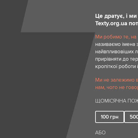
Це дратує, і м
Texty.org.ua п
Ми робимо те, на
називаємо імена 
найвпливовіших лю
прирівняти до тер
кропіткої роботи 
Ми не залежимо в
нам, чого не гово
ЩОМІСЯЧНА ПОЖ
100
грн
50
АБО