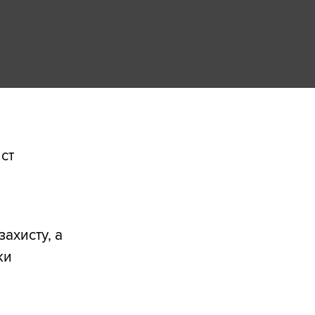
ст
ахисту, а
ки