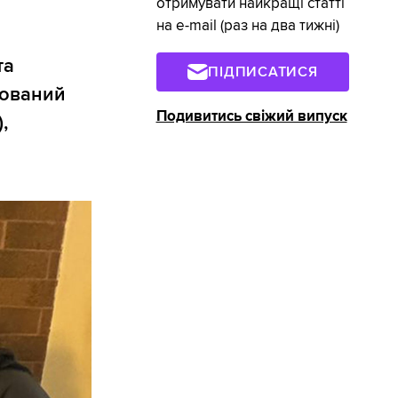
отримувати найкращі статті
на e-mail (раз на два тижні)
та
ПІДПИСАТИСЯ
бований
Подивитись свіжий випуск
,