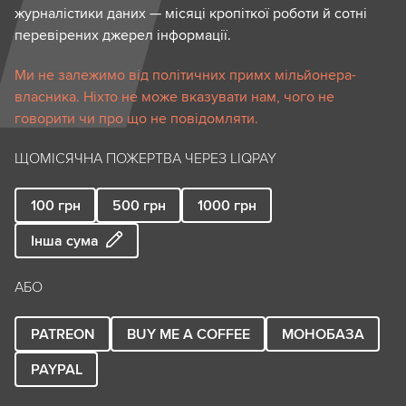
журналістики даних — місяці кропіткої роботи й сотні
перевірених джерел інформації.
Ми не залежимо від політичних примх мільйонера-
власника. Ніхто не може вказувати нам, чого не
говорити чи про що не повідомляти.
ЩОМІСЯЧНА ПОЖЕРТВА ЧЕРЕЗ LIQPAY
100
грн
500
грн
1000
грн
Інша сума
АБО
PATREON
BUY ME A COFFEE
МОНОБАЗА
PAYPAL