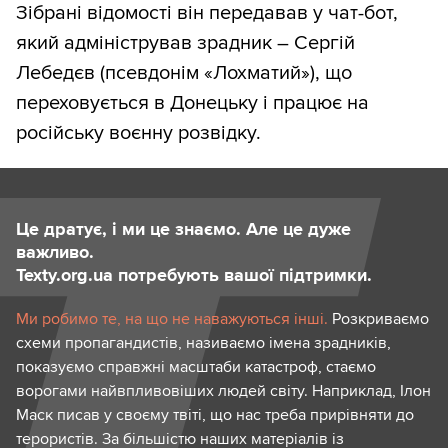
Зібрані відомості він передавав у чат-бот,
який адміністрував зрадник – Сергій
Лебедєв (псевдонім «Лохматий»), що
переховується в Донецьку і працює на
російську воєнну розвідку.
Це дратує, і ми це знаємо. Але це дуже
важливо.
Texty.org.ua потребують вашої підтримки.
Ми робимо те, на що не наважуються інші.
Розкриваємо
схеми пропагандистів, називаємо імена зрадників,
показуємо справжні масштаби катастроф, стаємо
ворогами найвпливовіших людей світу. Наприклад, Ілон
Маск писав у своєму твіті, що нас треба прирівняти до
терористів. За більшістю наших матеріалів із