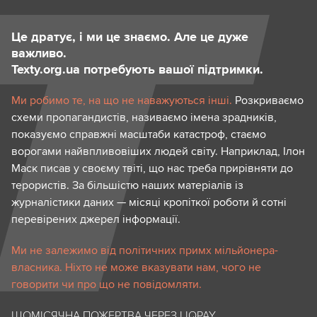
Це дратує, і ми це знаємо. Але це дуже
важливо.
Texty.org.ua потребують вашої підтримки.
Ми робимо те, на що не наважуються інші.
Розкриваємо
схеми пропагандистів, називаємо імена зрадників,
показуємо справжні масштаби катастроф, стаємо
ворогами найвпливовіших людей світу. Наприклад, Ілон
Маск писав у своєму твіті, що нас треба прирівняти до
терористів. За більшістю наших матеріалів із
журналістики даних — місяці кропіткої роботи й сотні
перевірених джерел інформації.
Ми не залежимо від політичних примх мільйонера-
власника. Ніхто не може вказувати нам, чого не
говорити чи про що не повідомляти.
ЩОМІСЯЧНА ПОЖЕРТВА ЧЕРЕЗ LIQPAY