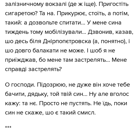
залізничному вокзалі (де ж іще). Пригостіть
сигаретою? Та на. Прикурює, стоїть, а потім,
такий: а дозвольте спитати… У мене сина
тиждень тому мобілізували… Дзвонив, казав,
шо десь біля Днірпопєтровска (а, понятно), і
шо довго балакати не може. І шоб я не
приїжджав, бо мене там застрелять… Мене
справді застрелять?
О господи. Підозрюю, не дуже він хоче тебе
бачити, дядьку, той твій син… Ну але вголос
кажу: та нє. Просто не пустять. Не їдь, поки
син не скаже, шо є такий смисл.
***