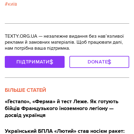
київ
TEXTY.ORG.UA — незалежне видання без навʼязливої
реклами й замовних матеріалів. Щоб працювати далі,
нам потрібна ваша підтримка.
ПІДТРИМАТИ
DONATE
БІЛЬШЕ СТАТЕЙ
«Гестапо», «Ферма» й тест Леже. Як готують
бійців Французького іноземного легіону —
досвід українця
Український БПЛА «Лютий» став носієм ракет: