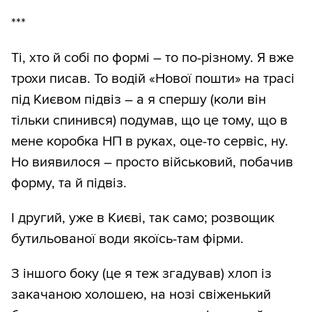
***
Ті, хто й собі по формі – то по-різному. Я вже
трохи писав. То водій «Нової пошти» на трасі
під Києвом підвіз – а я спершу (коли він
тільки спинився) подумав, що це тому, що в
мене коробка НП в руках, оце-то сервіс, ну.
Но виявилося – просто військовий, побачив
форму, та й підвіз.
І другий, уже в Києві, так само; розвощик
бутильованої води якоїсь-там фірми.
З іншого боку (це я теж згадував) хлоп із
закачаною холошею, на нозі свіженький