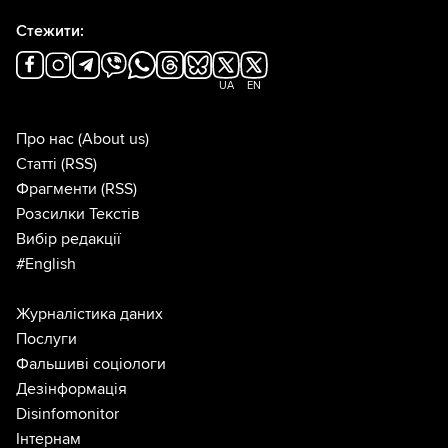
Стежити:
UA
EN
Про нас
(About us)
Статті
(RSS)
Фрагменти
(RSS)
Розсилки Текстів
Вибір редакції
#English
Журналістика даних
Послуги
Фальшиві соціологи
Дезінформація
Disinfomonitor
Інтернам