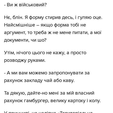
- Ви ж військовий?
Нє, блін. Я форму стирив десь, і гуляю оце.
Найсмішніше – якщо форма тобі не
аргумент, то треба ж не мене питати, а мої
документи, чи шо?
Утім, нічого цього не кажу, а просто
розводжу руками.
- А ми вам можемо запропонувати за
рахунок закладу чай або каву.
Та дякую, дайте-но мені за мій власний
рахунок гамбургер, велику картоху і колу.