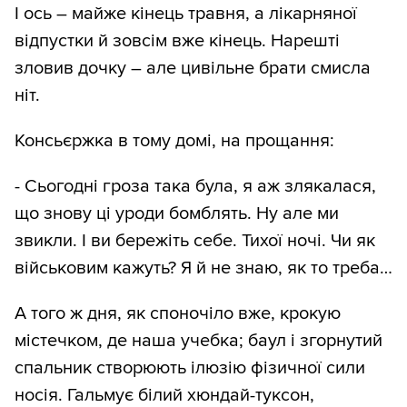
І ось – майже кінець травня, а лікарняної
відпустки й зовсім вже кінець. Нарешті
зловив дочку – але цивільне брати смисла
ніт.
Консьєржка в тому домі, на прощання:
- Сьогодні гроза така була, я аж злякалася,
що знову ці уроди бомблять. Ну але ми
звикли. І ви бережіть себе. Тихої ночі. Чи як
військовим кажуть? Я й не знаю, як то треба…
А того ж дня, як споночіло вже, крокую
містечком, де наша учебка; баул і згорнутий
спальник створюють ілюзію фізичної сили
носія. Гальмує білий хюндай-туксон,