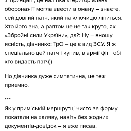
У принципі, це наліпка «Територіальна
оборона» її могла ввести в оману – знаєте,
сей довгий патч, який на ключицю ліпиться.
Хто його зна, а раптом це не так круто, як
«Збройні сили України», да?: Ну – вношу
ясність, дівчинко: ТрО – це є вид ЗСУ. Я ж
спеціально цей патч і купив, в армії фіг тобі
хто видасть патч))
Но дівчинка дуже симпатична, це теж
приємно.
***
Як у приміській маршрутці чисто за форму
покатали на халяву, навіть без жодних
документів-довідок – я вже писав.