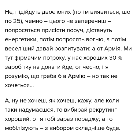
Нє, підійдуть двоє юних (потім виявиться, шо
по 25), чемно – цього не заперечиш –
попросяться присісти поруч, дістануть
енергетики, потім попросять вогню, а потім
веселіший давай розпитувати: а от Армія. Ми
тут фірмачим потроху, у нас хороших 30 %
заробітку на донати йде, от чесно; і я
розумію, що треба б в Армію – но так не
хочеться…
А, ну не хочеш, як хочеш, кажу, але коли
таки надумаєшся, то вибирай рекрутинг
хороший, от я тобі зараз пораджу; а то
мобілізують – з вибором складніше буде.