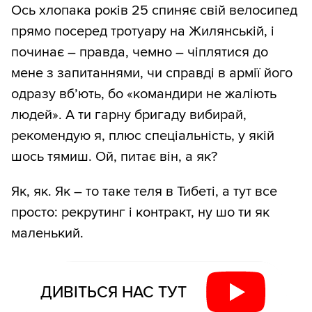
Ось хлопака років 25 спиняє свій велосипед
прямо посеред тротуару на Жилянській, і
починає – правда, чемно – чіплятися до
мене з запитаннями, чи справді в армії його
одразу вб’ють, бо «командири не жаліють
людей». А ти гарну бригаду вибирай,
рекомендую я, плюс спеціальність, у якій
шось тямиш. Ой, питає він, а як?
Як, як. Як – то таке теля в Тибеті, а тут все
просто: рекрутинг і контракт, ну шо ти як
маленький.
ДИВІТЬСЯ НАС ТУТ