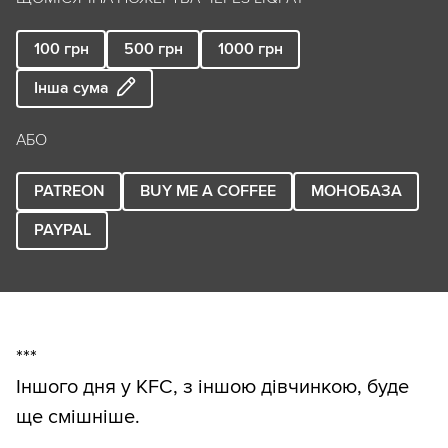
100
грн
500
грн
1000
грн
Інша сума
АБО
PATREON
BUY ME A COFFEE
МОНОБАЗА
PAYPAL
***
Іншого дня у KFC, з іншою дівчинкою, буде
ще смішніше.