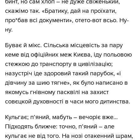
бинт, но сам хлоп – не дуже свіженький,
скажімо так. «Братику, дай на проїхати,
про*бав всі документи», отето-вот всьо. Ну-
ну.
Буває й мікс. Сільська місцевість за пару
кеме від офіційних меж Києва, іду польовою
стежкою до транспорту в цивілізацію;
назустріч іде здоровий такий парубок, «і
дівчину за шию тягне», як було написано в
якомусь гнівному пасквілі на захист
совєцкой духовності в часи мого дитинства.
Кульгає; п’яний, мабуть – вечоріє вже…
Підходять ближче: точно, п’яний – але
кульгає не від того. На нозі отакенний шрам,