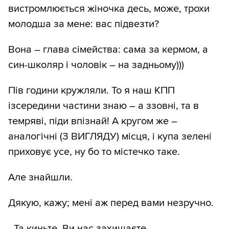
вистромлюється жіночка десь, може, трохи
молодша за мене: вас підвезти?
Вона – глава сімейства: сама за кермом, а
син-школяр і чоловік – на задньому)))
Пів години кружляли. То я наш КПП
ізсередини частини знаю – а ззовні, та в
темряві, піди впізнай! А кругом же –
аналогічні (З ВИГЛЯДУ) місця, і купа зелені
приховує усе, ну бо то містечко таке.
Але знайшли.
Дякую, кажу; мені аж перед вами незручно.
- Та киньте. Ви нас захищаєте.