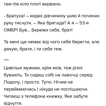
там пів кіло плоті вирвано.
- Братуха! – кидає дівчинину шию й починає
руку тиснути. – Яка бригада? А я – 53-я
ОМБР! Був… Бережи себе, брат!
Та мені ще немає від чого себе берегти, але
дякую, брате, і ти себе теж.
***
Цивільні мужики, крім яків, теж різні
бувають. То сидиш собі на лавочці серед
Подолу, і просто. Тупо. Нічим не
переймаючись і нікуди не поспішаючи.
Читаєш з телефона книжку. Яке забуте
відчуття.