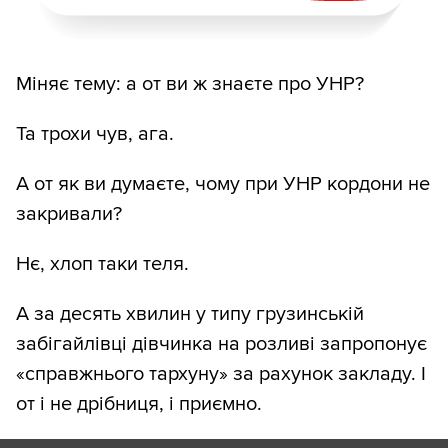
Міняє тему: а от ви ж знаєте про УНР?
Та трохи чув, ага.
А от як ви думаєте, чому при УНР кордони не
закривали?
Нє, хлоп таки теля.
А за десять хвилин у типу грузинській
забігайлівці дівчинка на розливі запропонує
«справжнього тархуну» за рахунок закладу. І
от і не дрібниця, і приємно.