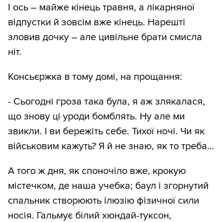
І ось – майже кінець травня, а лікарняної
відпустки й зовсім вже кінець. Нарешті
зловив дочку – але цивільне брати смисла
ніт.
Консьєржка в тому домі, на прощання:
- Сьогодні гроза така була, я аж злякалася,
що знову ці уроди бомблять. Ну але ми
звикли. І ви бережіть себе. Тихої ночі. Чи як
військовим кажуть? Я й не знаю, як то треба…
А того ж дня, як споночіло вже, крокую
містечком, де наша учебка; баул і згорнутий
спальник створюють ілюзію фізичної сили
носія. Гальмує білий хюндай-туксон,