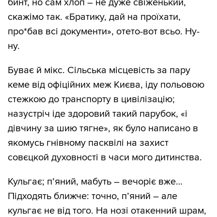
бинт, но сам хлоп – не дуже свіженький,
скажімо так. «Братику, дай на проїхати,
про*бав всі документи», отето-вот всьо. Ну-
ну.
Буває й мікс. Сільська місцевість за пару
кеме від офіційних меж Києва, іду польовою
стежкою до транспорту в цивілізацію;
назустріч іде здоровий такий парубок, «і
дівчину за шию тягне», як було написано в
якомусь гнівному пасквілі на захист
совєцкой духовності в часи мого дитинства.
Кульгає; п’яний, мабуть – вечоріє вже…
Підходять ближче: точно, п’яний – але
кульгає не від того. На нозі отакенний шрам,