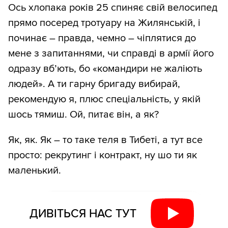
Ось хлопака років 25 спиняє свій велосипед
прямо посеред тротуару на Жилянській, і
починає – правда, чемно – чіплятися до
мене з запитаннями, чи справді в армії його
одразу вб’ють, бо «командири не жаліють
людей». А ти гарну бригаду вибирай,
рекомендую я, плюс спеціальність, у якій
шось тямиш. Ой, питає він, а як?
Як, як. Як – то таке теля в Тибеті, а тут все
просто: рекрутинг і контракт, ну шо ти як
маленький.
ДИВІТЬСЯ НАС ТУТ