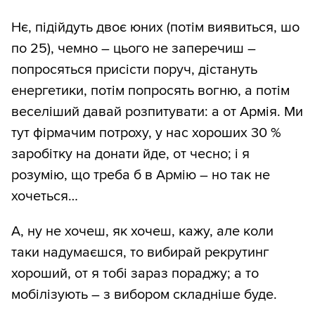
Нє, підійдуть двоє юних (потім виявиться, шо
по 25), чемно – цього не заперечиш –
попросяться присісти поруч, дістануть
енергетики, потім попросять вогню, а потім
веселіший давай розпитувати: а от Армія. Ми
тут фірмачим потроху, у нас хороших 30 %
заробітку на донати йде, от чесно; і я
розумію, що треба б в Армію – но так не
хочеться…
А, ну не хочеш, як хочеш, кажу, але коли
таки надумаєшся, то вибирай рекрутинг
хороший, от я тобі зараз пораджу; а то
мобілізують – з вибором складніше буде.