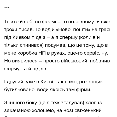
***
Ті, хто й собі по формі – то по-різному. Я вже
трохи писав. То водій «Нової пошти» на трасі
під Києвом підвіз – а я спершу (коли він
тільки спинився) подумав, що це тому, що в
мене коробка НП в руках, оце-то сервіс, ну.
Но виявилося – просто військовий, побачив
форму, та й підвіз.
І другий, уже в Києві, так само; розвощик
бутильованої води якоїсь-там фірми.
З іншого боку (це я теж згадував) хлоп із
закачаною холошею, на нозі свіженький