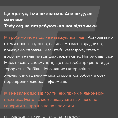
Це дратує, і ми це знаємо. Але це дуже
важливо.
Texty.org.ua потребують вашої підтримки.
Ми робимо те, на що не наважуються інші.
Розкриваємо
схеми пропагандистів, називаємо імена зрадників,
показуємо справжні масштаби катастроф, стаємо
ворогами найвпливовіших людей світу. Наприклад, Ілон
Маск писав у своєму твіті, що нас треба прирівняти до
терористів. За більшістю наших матеріалів із
журналістики даних — місяці кропіткої роботи й сотні
перевірених джерел інформації.
Ми не залежимо від політичних примх мільйонера-
власника. Ніхто не може вказувати нам, чого не
говорити чи про що не повідомляти.
ЩОМІСЯЧНА ПОЖЕРТВА ЧЕРЕЗ LIQPAY