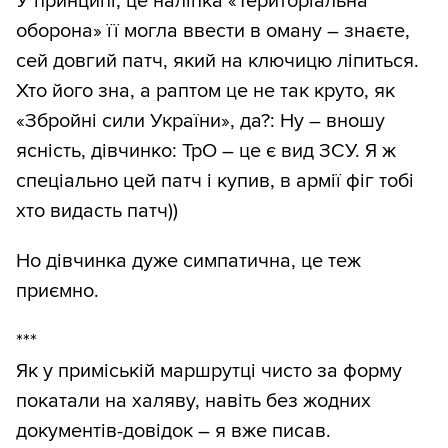
У принципі, це наліпка «Територіальна
оборона» її могла ввести в оману – знаєте,
сей довгий патч, який на ключицю ліпиться.
Хто його зна, а раптом це не так круто, як
«Збройні сили України», да?: Ну – вношу
ясність, дівчинко: ТрО – це є вид ЗСУ. Я ж
спеціально цей патч і купив, в армії фіг тобі
хто видасть патч))
Но дівчинка дуже симпатична, це теж
приємно.
***
Як у приміській маршрутці чисто за форму
покатали на халяву, навіть без жодних
документів-довідок – я вже писав.