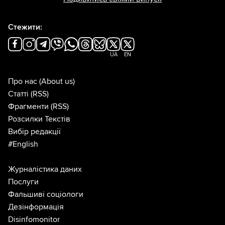
Стежити:
UA
EN
Про нас
(About us)
Статті
(RSS)
Фрагменти
(RSS)
Розсилки Текстів
Вибір редакції
#English
Журналістика даних
Послуги
Фальшиві соціологи
Дезінформація
Disinfomonitor