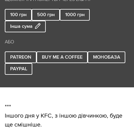
100
грн
500
грн
1000
грн
Інша сума
АБО
PATREON
BUY ME A COFFEE
МОНОБАЗА
PAYPAL
***
Іншого дня у KFC, з іншою дівчинкою, буде
ще смішніше.