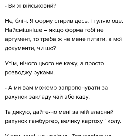
- Ви ж військовий?
Нє, блін. Я форму стирив десь, і гуляю оце.
Найсмішніше – якщо форма тобі не
аргумент, то треба ж не мене питати, а мої
документи, чи шо?
Утім, нічого цього не кажу, а просто
розводжу руками.
- А ми вам можемо запропонувати за
рахунок закладу чай або каву.
Та дякую, дайте-но мені за мій власний
рахунок гамбургер, велику картоху і колу.