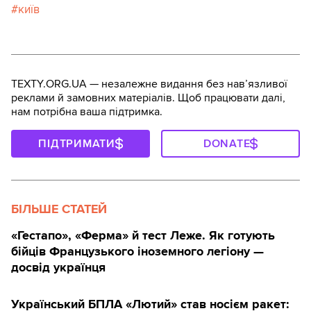
київ
TEXTY.ORG.UA — незалежне видання без навʼязливої
реклами й замовних матеріалів. Щоб працювати далі,
нам потрібна ваша підтримка.
ПІДТРИМАТИ
DONATE
БІЛЬШЕ СТАТЕЙ
«Гестапо», «Ферма» й тест Леже. Як готують
бійців Французького іноземного легіону —
досвід українця
Український БПЛА «Лютий» став носієм ракет: