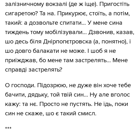
залізничному вокзалі (де ж іще). Пригостіть
сигаретою? Та на. Прикурює, стоїть, а потім,
такий: а дозвольте спитати… У мене сина
тиждень тому мобілізували… Дзвонив, казав,
шо десь біля Днірпопєтровска (а, понятно), і
шо довго балакати не може. І шоб я не
приїжджав, бо мене там застрелять… Мене
справді застрелять?
О господи. Підозрюю, не дуже він хоче тебе
бачити, дядьку, той твій син… Ну але вголос
кажу: та нє. Просто не пустять. Не їдь, поки
син не скаже, шо є такий смисл.
***