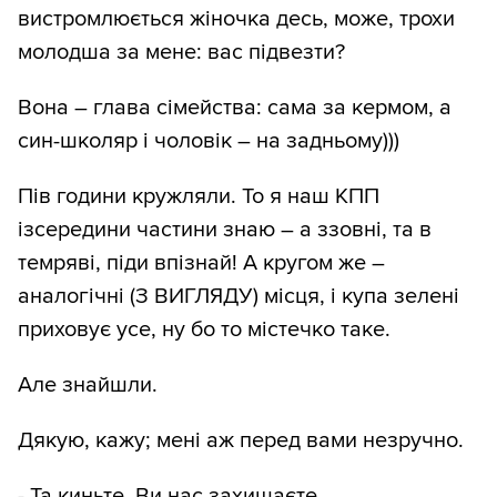
вистромлюється жіночка десь, може, трохи
молодша за мене: вас підвезти?
Вона – глава сімейства: сама за кермом, а
син-школяр і чоловік – на задньому)))
Пів години кружляли. То я наш КПП
ізсередини частини знаю – а ззовні, та в
темряві, піди впізнай! А кругом же –
аналогічні (З ВИГЛЯДУ) місця, і купа зелені
приховує усе, ну бо то містечко таке.
Але знайшли.
Дякую, кажу; мені аж перед вами незручно.
- Та киньте. Ви нас захищаєте.