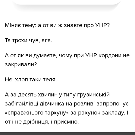
Міняє тему: а от ви ж знаєте про УНР?
Та трохи чув, ага.
А от як ви думаєте, чому при УНР кордони не
закривали?
Нє, хлоп таки теля.
А за десять хвилин у типу грузинській
забігайлівці дівчинка на розливі запропонує
«справжнього тархуну» за рахунок закладу. І
от і не дрібниця, і приємно.