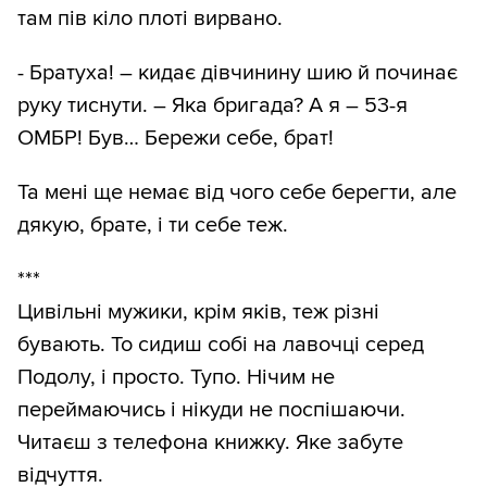
там пів кіло плоті вирвано.
- Братуха! – кидає дівчинину шию й починає
руку тиснути. – Яка бригада? А я – 53-я
ОМБР! Був… Бережи себе, брат!
Та мені ще немає від чого себе берегти, але
дякую, брате, і ти себе теж.
***
Цивільні мужики, крім яків, теж різні
бувають. То сидиш собі на лавочці серед
Подолу, і просто. Тупо. Нічим не
переймаючись і нікуди не поспішаючи.
Читаєш з телефона книжку. Яке забуте
відчуття.