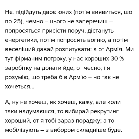
Нє, підійдуть двоє юних (потім виявиться, шо
по 25), чемно – цього не заперечиш –
попросяться присісти поруч, дістануть
енергетики, потім попросять вогню, а потім
веселіший давай розпитувати: а от Армія. Ми
тут фірмачим потроху, у нас хороших 30 %
заробітку на донати йде, от чесно; і я
розумію, що треба б в Армію – но так не
хочеться…
А, ну не хочеш, як хочеш, кажу, але коли
таки надумаєшся, то вибирай рекрутинг
хороший, от я тобі зараз пораджу; а то
мобілізують – з вибором складніше буде.