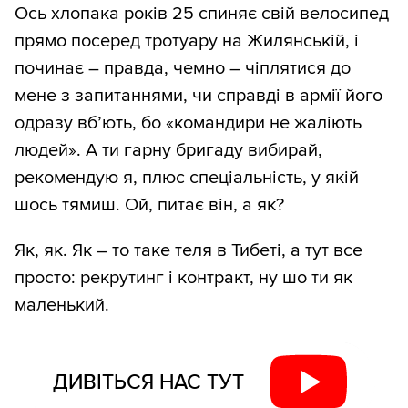
Ось хлопака років 25 спиняє свій велосипед
прямо посеред тротуару на Жилянській, і
починає – правда, чемно – чіплятися до
мене з запитаннями, чи справді в армії його
одразу вб’ють, бо «командири не жаліють
людей». А ти гарну бригаду вибирай,
рекомендую я, плюс спеціальність, у якій
шось тямиш. Ой, питає він, а як?
Як, як. Як – то таке теля в Тибеті, а тут все
просто: рекрутинг і контракт, ну шо ти як
маленький.
ДИВІТЬСЯ НАС ТУТ