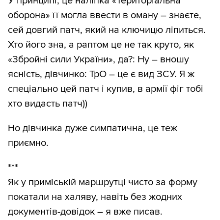
У принципі, це наліпка «Територіальна
оборона» її могла ввести в оману – знаєте,
сей довгий патч, який на ключицю ліпиться.
Хто його зна, а раптом це не так круто, як
«Збройні сили України», да?: Ну – вношу
ясність, дівчинко: ТрО – це є вид ЗСУ. Я ж
спеціально цей патч і купив, в армії фіг тобі
хто видасть патч))
Но дівчинка дуже симпатична, це теж
приємно.
***
Як у приміській маршрутці чисто за форму
покатали на халяву, навіть без жодних
документів-довідок – я вже писав.