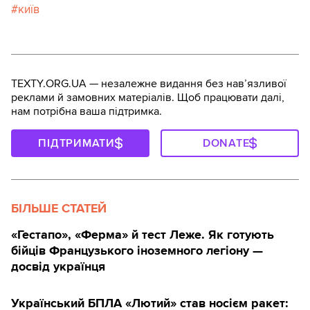
київ
TEXTY.ORG.UA — незалежне видання без навʼязливої
реклами й замовних матеріалів. Щоб працювати далі,
нам потрібна ваша підтримка.
ПІДТРИМАТИ
DONATE
БІЛЬШЕ СТАТЕЙ
«Гестапо», «Ферма» й тест Леже. Як готують
бійців Французького іноземного легіону —
досвід українця
Український БПЛА «Лютий» став носієм ракет: