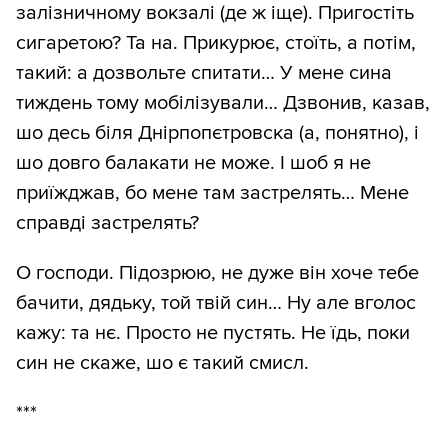
залізничному вокзалі (де ж іще). Пригостіть
сигаретою? Та на. Прикурює, стоїть, а потім,
такий: а дозвольте спитати… У мене сина
тиждень тому мобілізували… Дзвонив, казав,
шо десь біля Днірпопєтровска (а, понятно), і
шо довго балакати не може. І шоб я не
приїжджав, бо мене там застрелять… Мене
справді застрелять?
О господи. Підозрюю, не дуже він хоче тебе
бачити, дядьку, той твій син… Ну але вголос
кажу: та нє. Просто не пустять. Не їдь, поки
син не скаже, шо є такий смисл.
***