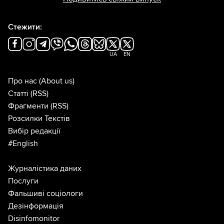
Стежити:
UA
EN
Про нас
(About us)
Статті
(RSS)
Фрагменти
(RSS)
Розсилки Текстів
Вибір редакції
#English
Журналістика даних
Послуги
Фальшиві соціологи
Дезінформація
Disinfomonitor