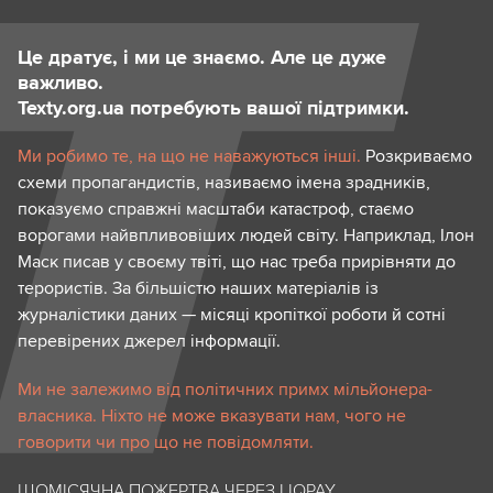
Це дратує, і ми це знаємо. Але це дуже
важливо.
Texty.org.ua потребують вашої підтримки.
Ми робимо те, на що не наважуються інші.
Розкриваємо
схеми пропагандистів, називаємо імена зрадників,
показуємо справжні масштаби катастроф, стаємо
ворогами найвпливовіших людей світу. Наприклад, Ілон
Маск писав у своєму твіті, що нас треба прирівняти до
терористів. За більшістю наших матеріалів із
журналістики даних — місяці кропіткої роботи й сотні
перевірених джерел інформації.
Ми не залежимо від політичних примх мільйонера-
власника. Ніхто не може вказувати нам, чого не
говорити чи про що не повідомляти.
ЩОМІСЯЧНА ПОЖЕРТВА ЧЕРЕЗ LIQPAY