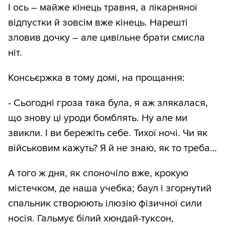
І ось – майже кінець травня, а лікарняної
відпустки й зовсім вже кінець. Нарешті
зловив дочку – але цивільне брати смисла
ніт.
Консьєржка в тому домі, на прощання:
- Сьогодні гроза така була, я аж злякалася,
що знову ці уроди бомблять. Ну але ми
звикли. І ви бережіть себе. Тихої ночі. Чи як
військовим кажуть? Я й не знаю, як то треба…
А того ж дня, як споночіло вже, крокую
містечком, де наша учебка; баул і згорнутий
спальник створюють ілюзію фізичної сили
носія. Гальмує білий хюндай-туксон,