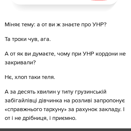
Міняє тему: а от ви ж знаєте про УНР?
Та трохи чув, ага.
А от як ви думаєте, чому при УНР кордони не
закривали?
Нє, хлоп таки теля.
А за десять хвилин у типу грузинській
забігайлівці дівчинка на розливі запропонує
«справжнього тархуну» за рахунок закладу. І
от і не дрібниця, і приємно.