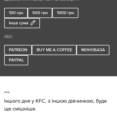
100
грн
500
грн
1000
грн
Інша сума
АБО
PATREON
BUY ME A COFFEE
МОНОБАЗА
PAYPAL
***
Іншого дня у KFC, з іншою дівчинкою, буде
ще смішніше.