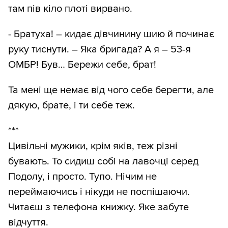
там пів кіло плоті вирвано.
- Братуха! – кидає дівчинину шию й починає
руку тиснути. – Яка бригада? А я – 53-я
ОМБР! Був… Бережи себе, брат!
Та мені ще немає від чого себе берегти, але
дякую, брате, і ти себе теж.
***
Цивільні мужики, крім яків, теж різні
бувають. То сидиш собі на лавочці серед
Подолу, і просто. Тупо. Нічим не
переймаючись і нікуди не поспішаючи.
Читаєш з телефона книжку. Яке забуте
відчуття.