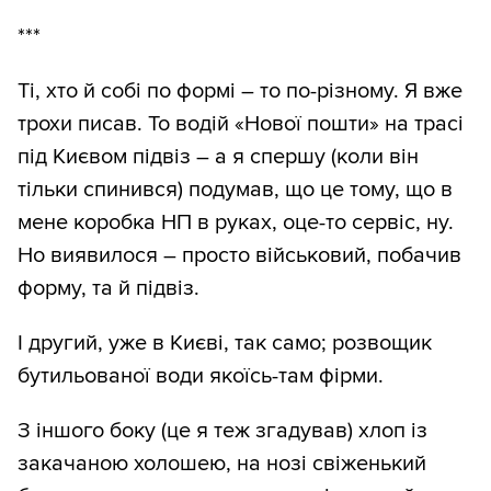
***
Ті, хто й собі по формі – то по-різному. Я вже
трохи писав. То водій «Нової пошти» на трасі
під Києвом підвіз – а я спершу (коли він
тільки спинився) подумав, що це тому, що в
мене коробка НП в руках, оце-то сервіс, ну.
Но виявилося – просто військовий, побачив
форму, та й підвіз.
І другий, уже в Києві, так само; розвощик
бутильованої води якоїсь-там фірми.
З іншого боку (це я теж згадував) хлоп із
закачаною холошею, на нозі свіженький