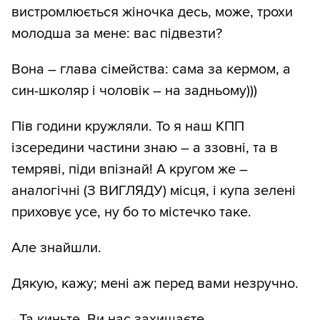
вистромлюється жіночка десь, може, трохи
молодша за мене: вас підвезти?
Вона – глава сімейства: сама за кермом, а
син-школяр і чоловік – на задньому)))
Пів години кружляли. То я наш КПП
ізсередини частини знаю – а ззовні, та в
темряві, піди впізнай! А кругом же –
аналогічні (З ВИГЛЯДУ) місця, і купа зелені
приховує усе, ну бо то містечко таке.
Але знайшли.
Дякую, кажу; мені аж перед вами незручно.
- Та киньте. Ви нас захищаєте.