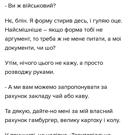
- Ви ж військовий?
Нє, блін. Я форму стирив десь, і гуляю оце.
Найсмішніше – якщо форма тобі не
аргумент, то треба ж не мене питати, а мої
документи, чи шо?
Утім, нічого цього не кажу, а просто
розводжу руками.
- А ми вам можемо запропонувати за
рахунок закладу чай або каву.
Та дякую, дайте-но мені за мій власний
рахунок гамбургер, велику картоху і колу.