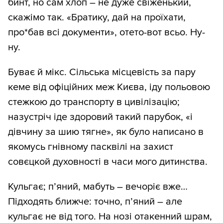
бинт, но сам хлоп – не дуже свіженький,
скажімо так. «Братику, дай на проїхати,
про*бав всі документи», отето-вот всьо. Ну-
ну.
Буває й мікс. Сільська місцевість за пару
кеме від офіційних меж Києва, іду польовою
стежкою до транспорту в цивілізацію;
назустріч іде здоровий такий парубок, «і
дівчину за шию тягне», як було написано в
якомусь гнівному пасквілі на захист
совєцкой духовності в часи мого дитинства.
Кульгає; п’яний, мабуть – вечоріє вже…
Підходять ближче: точно, п’яний – але
кульгає не від того. На нозі отакенний шрам,