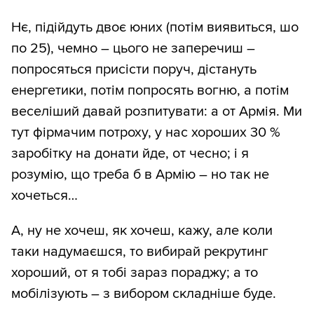
Нє, підійдуть двоє юних (потім виявиться, шо
по 25), чемно – цього не заперечиш –
попросяться присісти поруч, дістануть
енергетики, потім попросять вогню, а потім
веселіший давай розпитувати: а от Армія. Ми
тут фірмачим потроху, у нас хороших 30 %
заробітку на донати йде, от чесно; і я
розумію, що треба б в Армію – но так не
хочеться…
А, ну не хочеш, як хочеш, кажу, але коли
таки надумаєшся, то вибирай рекрутинг
хороший, от я тобі зараз пораджу; а то
мобілізують – з вибором складніше буде.