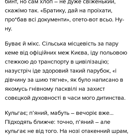
бинт, но сам хлоп – не дуже свіженький,
скажімо так. «Братику, дай на проїхати,
про*бав всі документи», отето-вот всьо. Ну-
ну.
Буває й мікс. Сільська місцевість за пару
кеме від офіційних меж Києва, іду польовою
стежкою до транспорту в цивілізацію;
назустріч іде здоровий такий парубок, «і
дівчину за шию тягне», як було написано в
якомусь гнівному пасквілі на захист
совєцкой духовності в часи мого дитинства.
Кульгає; п’яний, мабуть – вечоріє вже…
Підходять ближче: точно, п’яний – але
кульгає не від того. На нозі отакенний шрам,