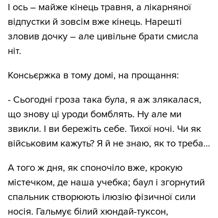
І ось – майже кінець травня, а лікарняної
відпустки й зовсім вже кінець. Нарешті
зловив дочку – але цивільне брати смисла
ніт.
Консьєржка в тому домі, на прощання:
- Сьогодні гроза така була, я аж злякалася,
що знову ці уроди бомблять. Ну але ми
звикли. І ви бережіть себе. Тихої ночі. Чи як
військовим кажуть? Я й не знаю, як то треба…
А того ж дня, як споночіло вже, крокую
містечком, де наша учебка; баул і згорнутий
спальник створюють ілюзію фізичної сили
носія. Гальмує білий хюндай-туксон,