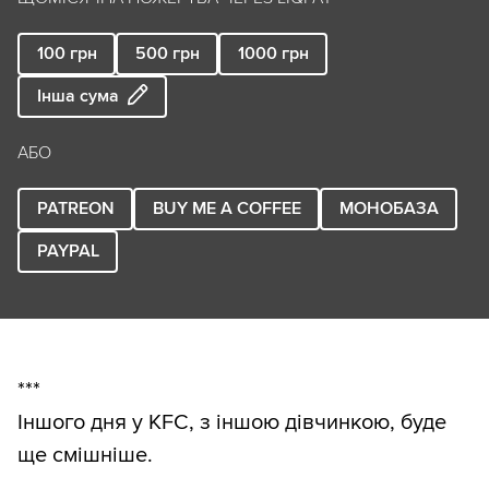
100
грн
500
грн
1000
грн
Інша сума
АБО
PATREON
BUY ME A COFFEE
МОНОБАЗА
PAYPAL
***
Іншого дня у KFC, з іншою дівчинкою, буде
ще смішніше.