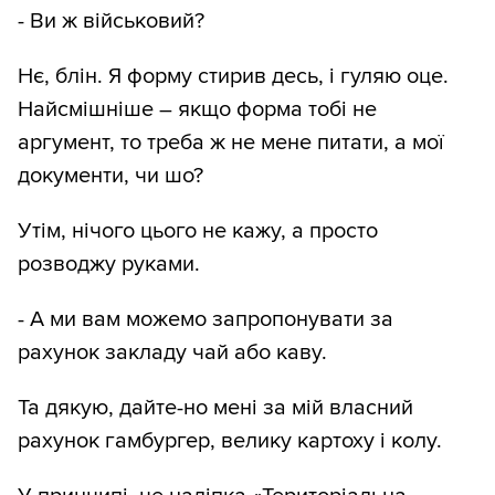
- Ви ж військовий?
Нє, блін. Я форму стирив десь, і гуляю оце.
Найсмішніше – якщо форма тобі не
аргумент, то треба ж не мене питати, а мої
документи, чи шо?
Утім, нічого цього не кажу, а просто
розводжу руками.
- А ми вам можемо запропонувати за
рахунок закладу чай або каву.
Та дякую, дайте-но мені за мій власний
рахунок гамбургер, велику картоху і колу.