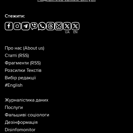
Стежити:
UA
EN
Про нас
(About us)
Статті
(RSS)
Фрагменти
(RSS)
Розсилки Текстів
Вибір редакції
#English
Журналістика даних
Послуги
Фальшиві соціологи
Дезінформація
Disinfomonitor