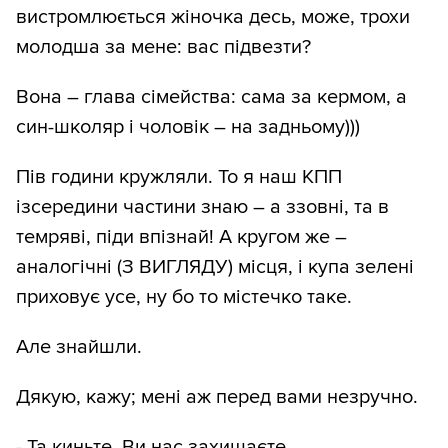
вистромлюється жіночка десь, може, трохи
молодша за мене: вас підвезти?
Вона – глава сімейства: сама за кермом, а
син-школяр і чоловік – на задньому)))
Пів години кружляли. То я наш КПП
ізсередини частини знаю – а ззовні, та в
темряві, піди впізнай! А кругом же –
аналогічні (З ВИГЛЯДУ) місця, і купа зелені
приховує усе, ну бо то містечко таке.
Але знайшли.
Дякую, кажу; мені аж перед вами незручно.
- Та киньте. Ви нас захищаєте.