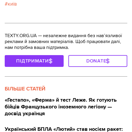
київ
TEXTY.ORG.UA — незалежне видання без навʼязливої
реклами й замовних матеріалів. Щоб працювати далі,
нам потрібна ваша підтримка.
ПІДТРИМАТИ
DONATE
БІЛЬШЕ СТАТЕЙ
«Гестапо», «Ферма» й тест Леже. Як готують
бійців Французького іноземного легіону —
досвід українця
Український БПЛА «Лютий» став носієм ракет: