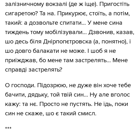
залізничному вокзалі (де ж іще). Пригостіть
сигаретою? Та на. Прикурює, стоїть, а потім,
такий: а дозвольте спитати… У мене сина
тиждень тому мобілізували… Дзвонив, казав,
шо десь біля Днірпопєтровска (а, понятно), і
шо довго балакати не може. І шоб я не
приїжджав, бо мене там застрелять… Мене
справді застрелять?
О господи. Підозрюю, не дуже він хоче тебе
бачити, дядьку, той твій син… Ну але вголос
кажу: та нє. Просто не пустять. Не їдь, поки
син не скаже, шо є такий смисл.
***