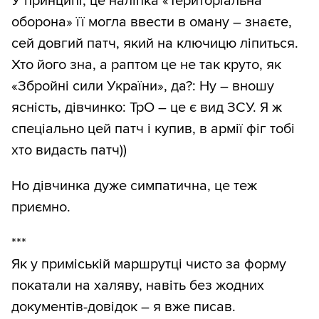
У принципі, це наліпка «Територіальна
оборона» її могла ввести в оману – знаєте,
сей довгий патч, який на ключицю ліпиться.
Хто його зна, а раптом це не так круто, як
«Збройні сили України», да?: Ну – вношу
ясність, дівчинко: ТрО – це є вид ЗСУ. Я ж
спеціально цей патч і купив, в армії фіг тобі
хто видасть патч))
Но дівчинка дуже симпатична, це теж
приємно.
***
Як у приміській маршрутці чисто за форму
покатали на халяву, навіть без жодних
документів-довідок – я вже писав.