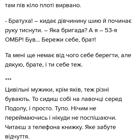
там пів кіло плоті вирвано.
- Братуха! – кидає дівчинину шию й починає
руку тиснути. – Яка бригада? А я – 53-я
ОМБР! Був… Бережи себе, брат!
Та мені ще немає від чого себе берегти, але
дякую, брате, і ти себе теж.
***
Цивільні мужики, крім яків, теж різні
бувають. То сидиш собі на лавочці серед
Подолу, і просто. Тупо. Нічим не
переймаючись і нікуди не поспішаючи.
Читаєш з телефона книжку. Яке забуте
відчуття.