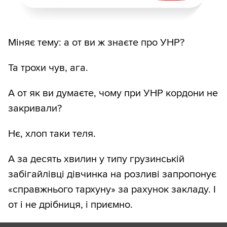
Міняє тему: а от ви ж знаєте про УНР?
Та трохи чув, ага.
А от як ви думаєте, чому при УНР кордони не
закривали?
Нє, хлоп таки теля.
А за десять хвилин у типу грузинській
забігайлівці дівчинка на розливі запропонує
«справжнього тархуну» за рахунок закладу. І
от і не дрібниця, і приємно.