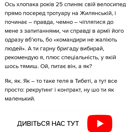
Ось хлопака років 25 спиняє свій велосипед
прямо посеред тротуару на Жилянській, і
починає – правда, чемно – чіплятися до
мене з запитаннями, чи справді в армії його
одразу вб’ють, бо «командири не жаліють
людей». А ти гарну бригаду вибирай,
рекомендую я, плюс спеціальність, у якій
шось тямиш. Ой, питає він, а як?
Як, як. Як – то таке теля в Тибеті, а тут все
просто: рекрутинг і контракт, ну шо ти як
маленький.
ДИВІТЬСЯ НАС ТУТ