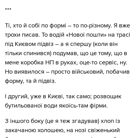
***
Ті, хто й собі по формі – то по-різному. Я вже
трохи писав. То водій «Нової пошти» на трасі
під Києвом підвіз – а я спершу (коли він
тільки спинився) подумав, що це тому, що в
мене коробка НП в руках, оце-то сервіс, ну.
Но виявилося – просто військовий, побачив
форму, та й підвіз.
І другий, уже в Києві, так само; розвощик
бутильованої води якоїсь-там фірми.
З іншого боку (це я теж згадував) хлоп із
закачаною холошею, на нозі свіженький