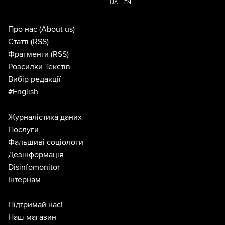
UA
EN
Про нас
(About us)
Статті
(RSS)
Фрагменти
(RSS)
Розсилки Текстів
Вибір редакції
#English
Журналістика даних
Послуги
Фальшиві соціологи
Дезінформація
Disinfomonitor
Інтернам
Підтримай нас!
Наш магазин