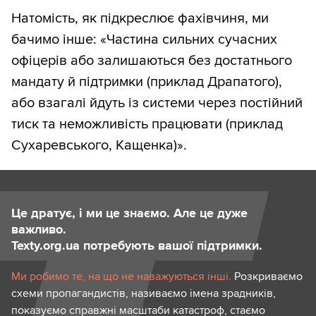
Натомість, як підкреслює фахівчиня, ми
бачимо інше: «Частина сильних сучасних
офіцерів або залишаються без достатнього
мандату й підтримки (приклад Драпатого),
або взагалі йдуть із системи через постійний
тиск та неможливість працювати (приклад
Сухаревського, Кащенка)».
Це дратує, і ми це знаємо. Але це дуже
важливо.
Texty.org.ua потребують вашої підтримки.
Ми робимо те, на що не наважуються інші.
Розкриваємо
схеми пропагандистів, називаємо імена зрадників,
показуємо справжні масштаби катастроф, стаємо