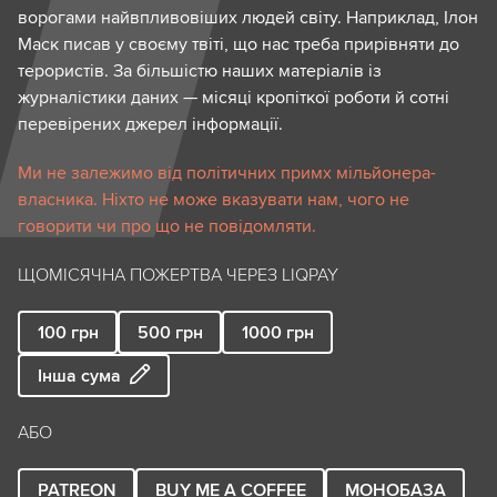
ворогами найвпливовіших людей світу. Наприклад, Ілон
Маск писав у своєму твіті, що нас треба прирівняти до
терористів. За більшістю наших матеріалів із
журналістики даних — місяці кропіткої роботи й сотні
перевірених джерел інформації.
Ми не залежимо від політичних примх мільйонера-
власника. Ніхто не може вказувати нам, чого не
говорити чи про що не повідомляти.
ЩОМІСЯЧНА ПОЖЕРТВА ЧЕРЕЗ LIQPAY
100
грн
500
грн
1000
грн
Інша сума
АБО
PATREON
BUY ME A COFFEE
МОНОБАЗА