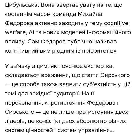
Цибульська. Вона звертає увагу на те, що
«останнім часом команда Михайла
Федорова активно заходить у тему cognitive
warfare, AI та нових моделей інформаційного
впливу. Сам Федоров публічно називав
когнітивний вимір одним із пріоритетів».
У зв'язку з цим, як пояснює експертка,
складається враження, що стаття Сирського
— це спроба також заявити суб’єктність у цій
темі для західної аудиторії. На її
переконання, «протистояння Федорова і
Сирського — це не лише протистояння двох
лідерів, це конфлікт двох абсолютно різних
систем цінностей і систем управління».