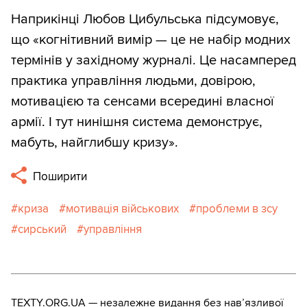
Наприкінці Любов Цибульська підсумовує,
що «когнітивний вимір — це не набір модних
термінів у західному журналі. Це насамперед
практика управління людьми, довірою,
мотивацією та сенсами всередині власної
армії. І тут нинішня система демонструє,
мабуть, найглибшу кризу».
Поширити
криза
мотивація військових
проблеми в зсу
сирський
управління
TEXTY.ORG.UA — незалежне видання без навʼязливої