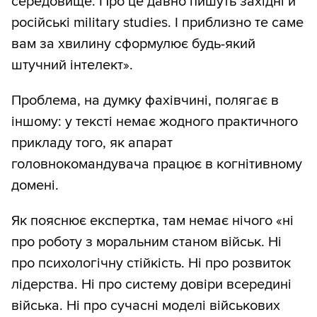
середовище. Про це давно пишуть західні й
російські military studies. І приблизно те саме
вам за хвилину сформулює будь-який
штучний інтелект».
Проблема, на думку фахівчині, полягає в
іншому: у тексті немає жодного практичного
прикладу того, як апарат
головнокомандувача працює в когнітивному
домені.
Як пояснює експертка, там немає нічого «ні
про роботу з моральним станом військ. Ні
про психологічну стійкість. Ні про розвиток
лідерства. Ні про систему довіри всередині
війська. Ні про сучасні моделі військових