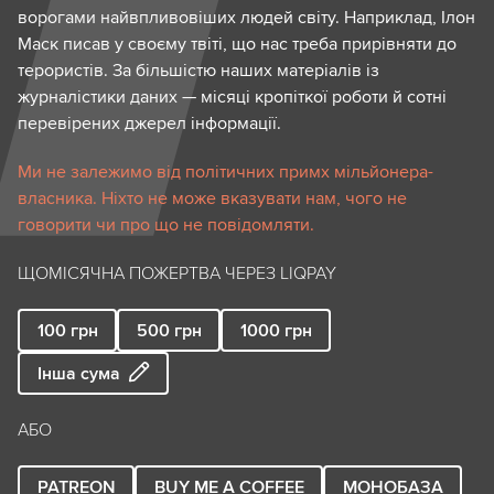
ворогами найвпливовіших людей світу. Наприклад, Ілон
Маск писав у своєму твіті, що нас треба прирівняти до
терористів. За більшістю наших матеріалів із
журналістики даних — місяці кропіткої роботи й сотні
перевірених джерел інформації.
Ми не залежимо від політичних примх мільйонера-
власника. Ніхто не може вказувати нам, чого не
говорити чи про що не повідомляти.
ЩОМІСЯЧНА ПОЖЕРТВА ЧЕРЕЗ LIQPAY
100
грн
500
грн
1000
грн
Інша сума
АБО
PATREON
BUY ME A COFFEE
МОНОБАЗА