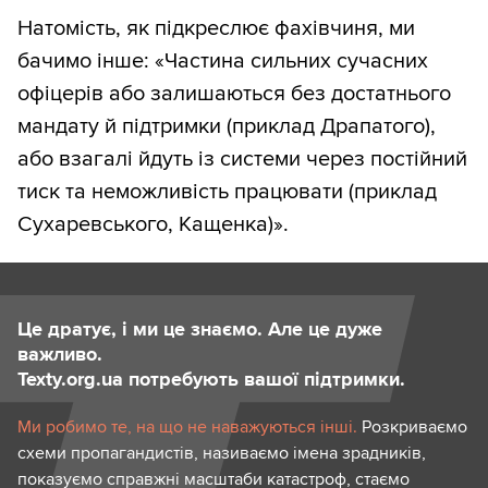
Натомість, як підкреслює фахівчиня, ми
бачимо інше: «Частина сильних сучасних
офіцерів або залишаються без достатнього
мандату й підтримки (приклад Драпатого),
або взагалі йдуть із системи через постійний
тиск та неможливість працювати (приклад
Сухаревського, Кащенка)».
Це дратує, і ми це знаємо. Але це дуже
важливо.
Texty.org.ua потребують вашої підтримки.
Ми робимо те, на що не наважуються інші.
Розкриваємо
схеми пропагандистів, називаємо імена зрадників,
показуємо справжні масштаби катастроф, стаємо