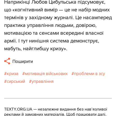
Наприкінці Любов Цибульська підсумовує,
що «когнітивний вимір — це не набір модних
термінів у західному журналі. Це насамперед
практика управління людьми, довірою,
мотивацією та сенсами всередині власної
армії. І тут нинішня система демонструє,
мабуть, найглибшу кризу».
Поширити
криза
мотивація військових
проблеми в зсу
сирський
управління
TEXTY.ORG.UA — незалежне видання без навʼязливої
реклами й замовних матеріалів. Щоб працювати далі,