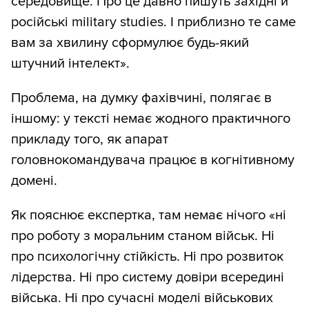
середовище. Про це давно пишуть західні й
російські military studies. І приблизно те саме
вам за хвилину сформулює будь-який
штучний інтелект».
Проблема, на думку фахівчині, полягає в
іншому: у тексті немає жодного практичного
прикладу того, як апарат
головнокомандувача працює в когнітивному
домені.
Як пояснює експертка, там немає нічого «ні
про роботу з моральним станом військ. Ні
про психологічну стійкість. Ні про розвиток
лідерства. Ні про систему довіри всередині
війська. Ні про сучасні моделі військових