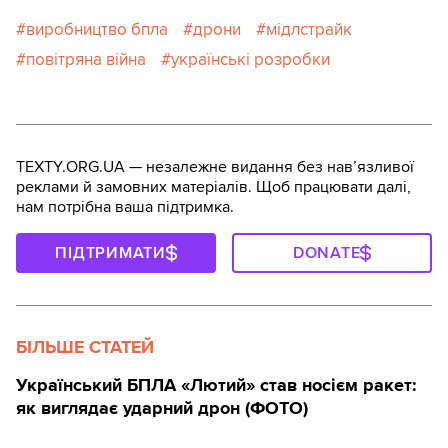
виробництво бпла
дрони
мідлстрайк
повітряна війна
українські розробки
TEXTY.ORG.UA — незалежне видання без навʼязливої
реклами й замовних матеріалів. Щоб працювати далі,
нам потрібна ваша підтримка.
ПІДТРИМАТИ
DONATE
БІЛЬШЕ СТАТЕЙ
Український БПЛА «Лютий» став носієм ракет:
як виглядає ударний дрон (ФОТО)