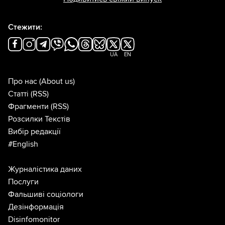
Стежити:
UA
EN
Про нас
(About us)
Статті
(RSS)
Фрагменти
(RSS)
Розсилки Текстів
Вибір редакції
#English
Журналістика даних
Послуги
Фальшиві соціологи
Дезінформація
Disinfomonitor