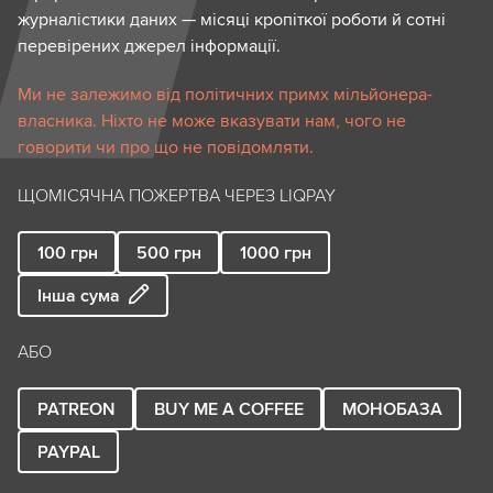
журналістики даних — місяці кропіткої роботи й сотні
перевірених джерел інформації.
Ми не залежимо від політичних примх мільйонера-
власника. Ніхто не може вказувати нам, чого не
говорити чи про що не повідомляти.
ЩОМІСЯЧНА ПОЖЕРТВА ЧЕРЕЗ LIQPAY
100
грн
500
грн
1000
грн
Інша сума
АБО
PATREON
BUY ME A COFFEE
МОНОБАЗА
PAYPAL