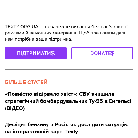
TEXTY.ORG.UA — незалежне видання без навʼязливої
реклами й замовних матеріалів. Щоб працювати далі,
нам потрібна ваша підтримка.
ПІДТРИМАТИ
DONATE
БІЛЬШЕ СТАТЕЙ
«Повністю відірвало хвіст»: СБУ знищила
стратегічний бомбардувальник Ту-95 в Енгельсі
(ВІДЕО)
Дефіцит бензину в Росії: як дослідити ситуацію
на інтерактивній карті Texty