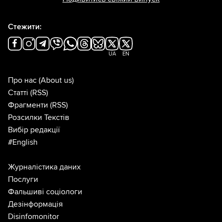
Стежити:
UA
EN
Про нас
(About us)
Статті
(RSS)
Фрагменти
(RSS)
Розсилки Текстів
Вибір редакції
#English
Журналістика даних
Послуги
Фальшиві соціологи
Дезінформація
Disinfomonitor