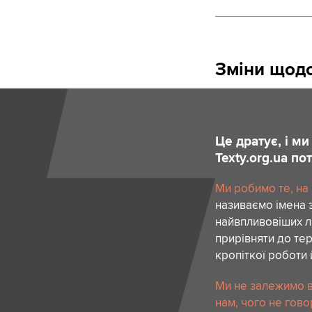
Зміни щодо
Це дратує, і м
Texty.org.ua п
Ми робимо те, на
називаємо імена 
найвпливовіших лю
прирівняти до тер
кропіткої роботи 
Ми не залежимо в
нам, чого не гово