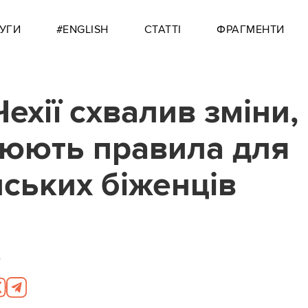
УГИ
#ENGLISH
СТАТТІ
ФРАГМЕНТИ
ехії схвалив зміни, 
юють правила для
нських біженців
4