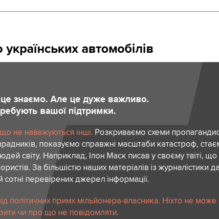
 українських автомобілів
и це знаємо. Але це дуже важливо.
отребують вашої підтримки.
 що не наважуються інші.
Розкриваємо схеми пропагандист
зрадників, показуємо справжні масштаби катастроф, ста
дей світу. Наприклад, Ілон Маск писав у своєму твіті, що
ористів. За більшістю наших матеріалів із журналістики да
й сотні перевірених джерел інформації.
ід політичних примх мільйонера-власника. Ніхто не може
рити чи про що не повідомляти.