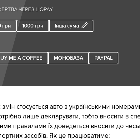
ЕРТВА ЧЕРЕЗ LIQPAY
0
грн
1000
грн
Інша сума
UY ME A COFFEE
МОНОБАЗА
PAYPAL
змін стосується авто з українськими номерам
отрібно лише декларувати, тобто вносити в сп
вими правилами їх доведеться вносити до чесь
портних засобів. Як це працюватиме: