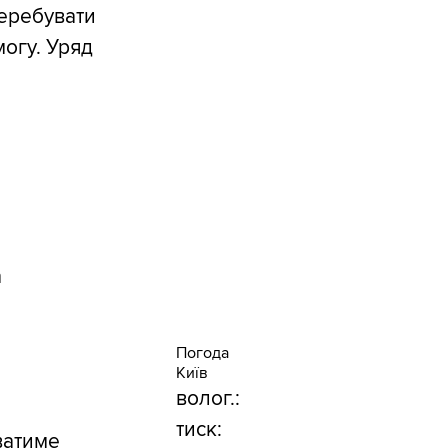
перебувати
могу. Уряд
а
Погода
Київ
волог.:
тиск:
ватиме