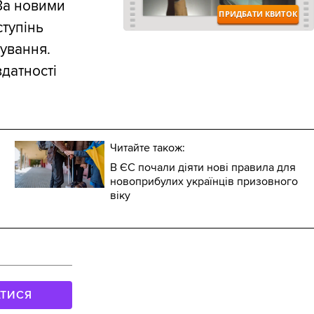
За новими
тупінь
ування.
датності
Читайте також:
В ЄС почали діяти нові правила для
новоприбулих українців призовного
віку
АТИСЯ