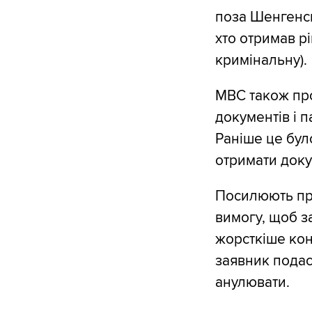
поза Шенгенсь
хто отримав р
кримінальну).
МВС також пр
документів і 
Раніше це бу
отримати доку
Посилюють пра
вимогу, щоб з
жорсткіше кон
заявник подас
анулювати.