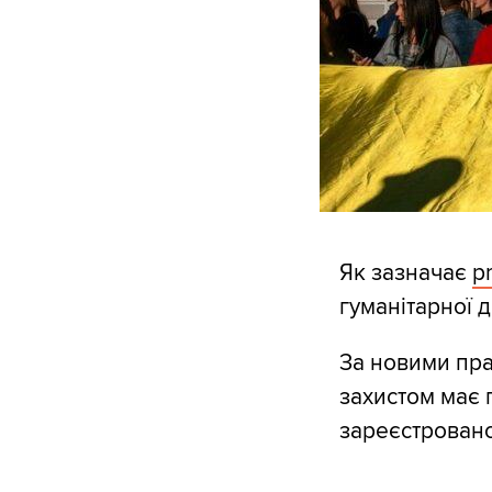
Як зазначає
p
гуманітарної 
За новими пра
захистом має 
зареєстровано