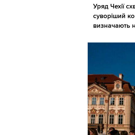
Уряд Чехії с
суворіший ко
визначають н