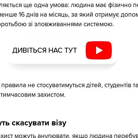
являється ще одна умова: людина має фізично 
менше 16 днів на місяць, за який отримує допо
оротьбою зі зловживаннями системою.
ДИВІТЬСЯ НАС ТУТ
правила не стосуватимуться дітей, студентів т
з тимчасовим захистом.
ть скасувати візу
ахист можуть анулювати, якщо людина перебу