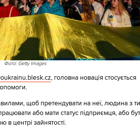
Фото: Getty Images
roukrainu.blesk.cz
, головна новація стосується
допомоги.
вилами, щоб претендувати на неї, людина з 
працювати або мати статус підприємця, або бу
ю в центрі зайнятості.