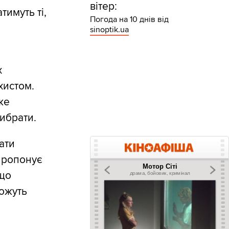
вітер:
имуть ті,
Погода на 10 днів від
sinoptik.ua
х
хистом.
же
рибрати.
ати
 пропонує
кщо
можуть