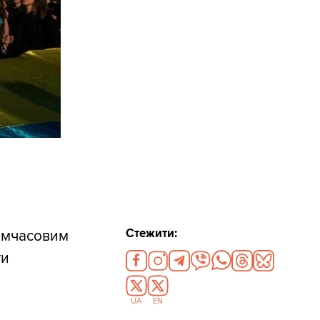
Стежити:
тимчасовим
ти
UA
EN