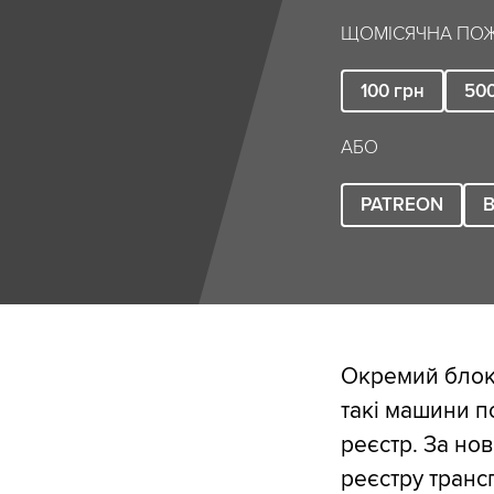
ЩОМІСЯЧНА ПОЖ
100
грн
50
АБО
PATREON
B
Окремий блок 
такі машини п
реєстр. За но
реєстру транс