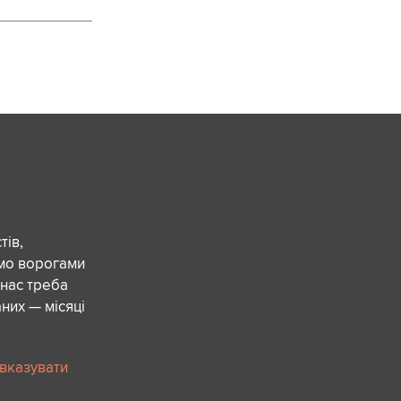
ів,
ємо ворогами
 нас треба
них — місяці
 вказувати