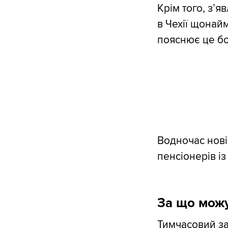
Крім того, з’
в Чехії щонай
пояснює це б
Водночас нові 
пенсіонерів і
За що можу
Тимчасовий з