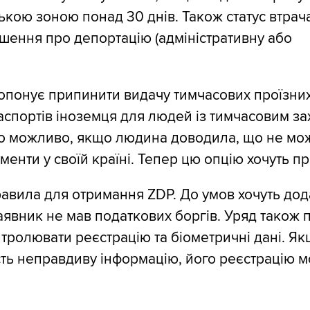
кою зоною понад 30 днів. Також статус втрачат
ішення про депортацію (адміністративну або
опонує припинити видачу тимчасових проїзни
паспортів іноземця для людей із тимчасовим за
ло можливо, якщо людина доводила, що не мо
менти у своїй країні. Тепер цю опцію хочуть п
вила для отримання ZDP. До умов хочуть дод
аявник не мав податкових боргів. Уряд також
тролювати реєстрацію та біометричні дані. Я
ть неправдиву інформацію, його реєстрацію 