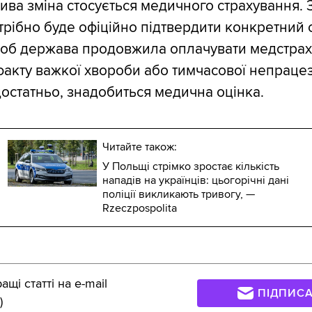
ва зміна стосується медичного страхування. 
рібно буде офіційно підтвердити конкретний с
об держава продовжила оплачувати медстрах
факту важкої хвороби або тимчасової непрацез
остатньо, знадобиться медична оцінка.
Читайте також:
У Польщі стрімко зростає кількість
нападів на українців: цьогорічні дані
поліції викликають тривогу, —
Rzeczpospolita
щі статті на e-mail
ПІДПИС
)