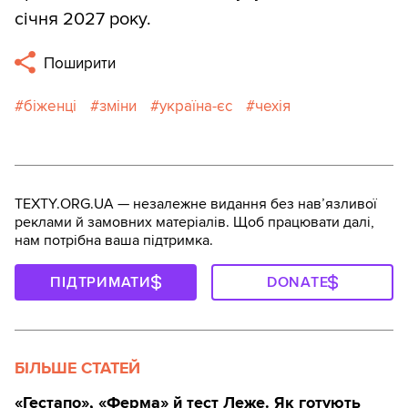
січня 2027 року.
Поширити
біженці
зміни
україна-єс
чехія
TEXTY.ORG.UA — незалежне видання без навʼязливої
реклами й замовних матеріалів. Щоб працювати далі,
нам потрібна ваша підтримка.
ПІДТРИМАТИ
DONATE
БІЛЬШЕ СТАТЕЙ
«Гестапо», «Ферма» й тест Леже. Як готують