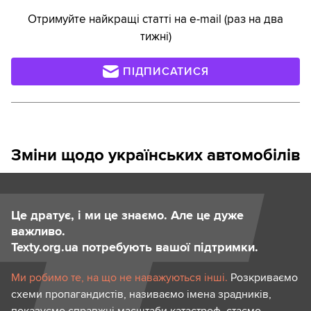
Отримуйте найкращі статті на e-mail (раз на два
тижні)
ПІДПИСАТИСЯ
Зміни щодо українських автомобілів
Це дратує, і ми це знаємо. Але це дуже
важливо.
Texty.org.ua потребують вашої підтримки.
Ми робимо те, на що не наважуються інші.
Розкриваємо
схеми пропагандистів, називаємо імена зрадників,
показуємо справжні масштаби катастроф, стаємо