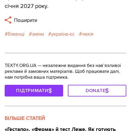
січня 2027 року.
Поширити
біженці
зміни
україна-єс
чехія
TEXTY.ORG.UA — незалежне видання без навʼязливої
реклами й замовних матеріалів. Щоб працювати далі,
нам потрібна ваша підтримка.
ПІДТРИМАТИ
DONATE
БІЛЬШЕ СТАТЕЙ
«Гестапо», «Ферма» й тест Леже. Як готують