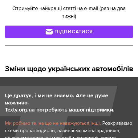
Отримуйте найкращі статті на e-mail (раз на два
тижні)
ПІДПИСАТИСЯ
Зміни щодо українських автомобілів
Це дратує, і ми це знаємо. Але це дуже
важливо.
Texty.org.ua потребують вашої підтримки.
Ми робимо те, на що не наважуються інші.
Розкриваємо
схеми пропагандистів, називаємо імена зрадників,
показуємо справжні масштаби катастроф, стаємо