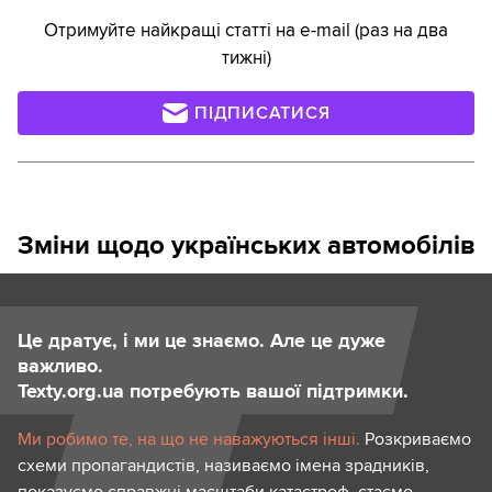
Отримуйте найкращі статті на e-mail (раз на два
тижні)
ПІДПИСАТИСЯ
Зміни щодо українських автомобілів
Це дратує, і ми це знаємо. Але це дуже
важливо.
Texty.org.ua потребують вашої підтримки.
Ми робимо те, на що не наважуються інші.
Розкриваємо
схеми пропагандистів, називаємо імена зрадників,
показуємо справжні масштаби катастроф, стаємо