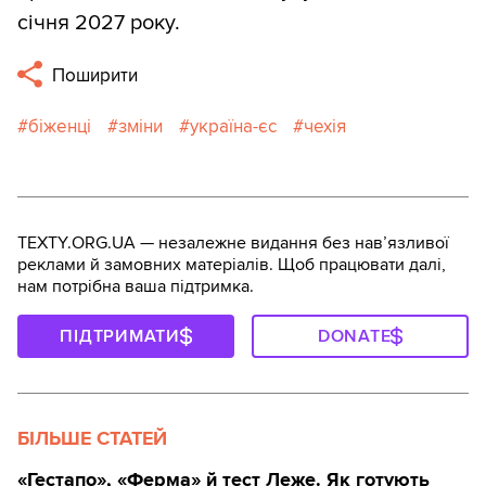
січня 2027 року.
Поширити
біженці
зміни
україна-єс
чехія
TEXTY.ORG.UA — незалежне видання без навʼязливої
реклами й замовних матеріалів. Щоб працювати далі,
нам потрібна ваша підтримка.
ПІДТРИМАТИ
DONATE
БІЛЬШЕ СТАТЕЙ
«Гестапо», «Ферма» й тест Леже. Як готують