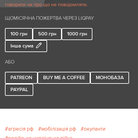
говорити чи про що не повідомляти.
ЩОМІСЯЧНА ПОЖЕРТВА ЧЕРЕЗ LIQPAY
100
грн
500
грн
1000
грн
Інша сума
АБО
PATREON
BUY ME A COFFEE
МОНОБАЗА
PAYPAL
агресія рф
мобілізація рф
окупанти