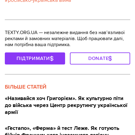
російсько-українська війна
TEXTY.ORG.UA — незалежне видання без навʼязливої
реклами й замовних матеріалів. Щоб працювати далі,
нам потрібна ваша підтримка.
ПІДТРИМАТИ
DONATE
БІЛЬШЕ СТАТЕЙ
«Називайся хоч Григорієм». Як культурно піти
до війська через Центр рекрутингу української
армії
«Гестапо», «Ферма» й тест Леже. Як готують
бійців Французького іноземного легіону —