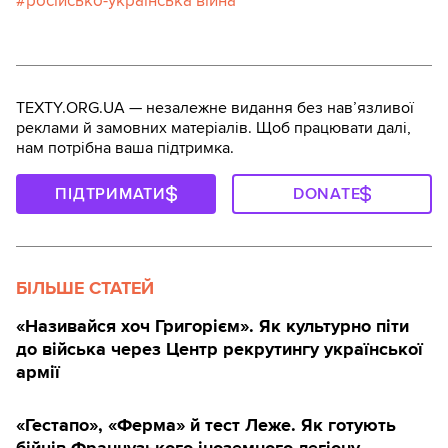
російсько-українська війна
TEXTY.ORG.UA — незалежне видання без навʼязливої
реклами й замовних матеріалів. Щоб працювати далі,
нам потрібна ваша підтримка.
ПІДТРИМАТИ
DONATE
БІЛЬШЕ СТАТЕЙ
«Називайся хоч Григорієм». Як культурно піти
до війська через Центр рекрутингу української
армії
«Гестапо», «Ферма» й тест Леже. Як готують
бійців Французького іноземного легіону —