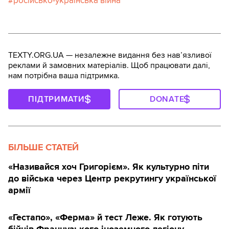
російсько-українська війна
TEXTY.ORG.UA — незалежне видання без навʼязливої
реклами й замовних матеріалів. Щоб працювати далі,
нам потрібна ваша підтримка.
ПІДТРИМАТИ
DONATE
БІЛЬШЕ СТАТЕЙ
«Називайся хоч Григорієм». Як культурно піти
до війська через Центр рекрутингу української
армії
«Гестапо», «Ферма» й тест Леже. Як готують
бійців Французького іноземного легіону —