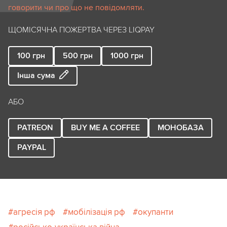
говорити чи про що не повідомляти.
ЩОМІСЯЧНА ПОЖЕРТВА ЧЕРЕЗ LIQPAY
100
грн
500
грн
1000
грн
Інша сума
АБО
PATREON
BUY ME A COFFEE
МОНОБАЗА
PAYPAL
агресія рф
мобілізація рф
окупанти