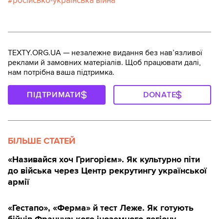
російсько-українська війна
TEXTY.ORG.UA — незалежне видання без навʼязливої
реклами й замовних матеріалів. Щоб працювати далі,
нам потрібна ваша підтримка.
ПІДТРИМАТИ
DONATE
БІЛЬШЕ СТАТЕЙ
«Називайся хоч Григорієм». Як культурно піти
до війська через Центр рекрутингу української
армії
«Гестапо», «Ферма» й тест Леже. Як готують
бійців Французького іноземного легіону —