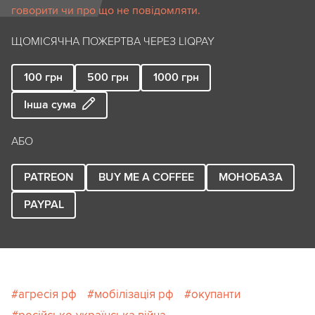
говорити чи про що не повідомляти.
ЩОМІСЯЧНА ПОЖЕРТВА ЧЕРЕЗ LIQPAY
100
грн
500
грн
1000
грн
Інша сума
АБО
PATREON
BUY ME A COFFEE
МОНОБАЗА
PAYPAL
агресія рф
мобілізація рф
окупанти