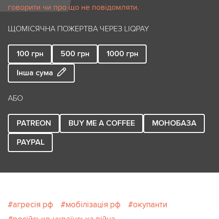
говорити чи про що не повідомляти.
ЩОМІСЯЧНА ПОЖЕРТВА ЧЕРЕЗ LIQPAY
100
грн
500
грн
1000
грн
Інша сума
АБО
PATREON
BUY ME A COFFEE
МОНОБАЗА
PAYPAL
агресія рф
мобілізація рф
окупанти