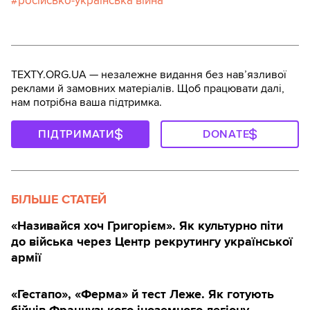
російсько-українська війна
TEXTY.ORG.UA — незалежне видання без навʼязливої
реклами й замовних матеріалів. Щоб працювати далі,
нам потрібна ваша підтримка.
ПІДТРИМАТИ
DONATE
БІЛЬШЕ СТАТЕЙ
«Називайся хоч Григорієм». Як культурно піти
до війська через Центр рекрутингу української
армії
«Гестапо», «Ферма» й тест Леже. Як готують
бійців Французького іноземного легіону —