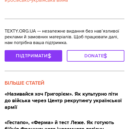
російсько-українська війна
TEXTY.ORG.UA — незалежне видання без навʼязливої
реклами й замовних матеріалів. Щоб працювати далі,
нам потрібна ваша підтримка.
ПІДТРИМАТИ
DONATE
БІЛЬШЕ СТАТЕЙ
«Називайся хоч Григорієм». Як культурно піти
до війська через Центр рекрутингу української
армії
«Гестапо», «Ферма» й тест Леже. Як готують
бійців Французького іноземного легіону —