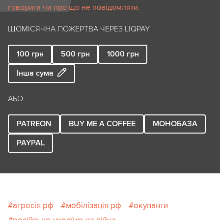
говорити чи про що не повідомляти.
ЩОМІСЯЧНА ПОЖЕРТВА ЧЕРЕЗ LIQPAY
100
грн
500
грн
1000
грн
Інша сума
АБО
PATREON
BUY ME A COFFEE
МОНОБАЗА
PAYPAL
агресія рф
мобілізація рф
окупанти