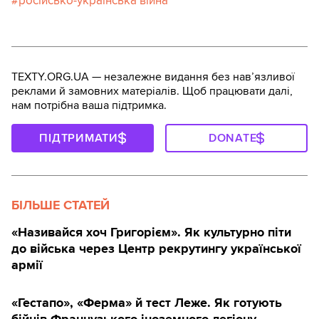
російсько-українська війна
TEXTY.ORG.UA — незалежне видання без навʼязливої
реклами й замовних матеріалів. Щоб працювати далі,
нам потрібна ваша підтримка.
ПІДТРИМАТИ
DONATE
БІЛЬШЕ СТАТЕЙ
«Називайся хоч Григорієм». Як культурно піти
до війська через Центр рекрутингу української
армії
«Гестапо», «Ферма» й тест Леже. Як готують
бійців Французького іноземного легіону —