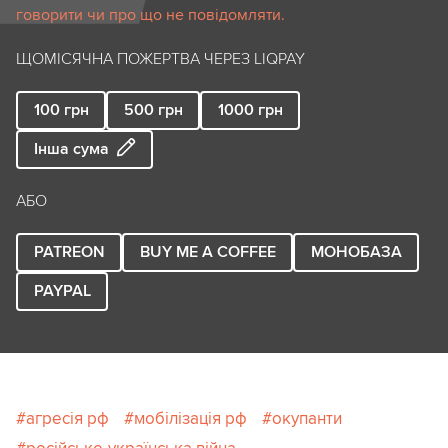
говорити чи про що не повідомляти.
ЩОМІСЯЧНА ПОЖЕРТВА ЧЕРЕЗ LIQPAY
100
грн
500
грн
1000
грн
Інша сума
АБО
PATREON
BUY ME A COFFEE
МОНОБАЗА
PAYPAL
агресія рф
мобілізація рф
окупанти