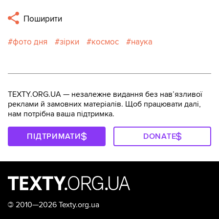
Поширити
фото дня
зірки
космос
наука
TEXTY.ORG.UA — незалежне видання без навʼязливої
реклами й замовних матеріалів. Щоб працювати далі,
нам потрібна ваша підтримка.
ПІДТРИМАТИ
DONATE
©
2010—2026 Texty.org.ua