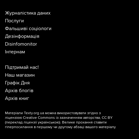
Журналістика даних
Послуги
Фальшиві соціологи
Дезінформація
Disinfomonitor
Інтернам
Підтримай нас!
Наш магазин
Графік Дня
Архів блогів
Архів книг
Матеріали Texty.org.ua можна використовувати згідно з
ліцензією
Creative Commons із зазначенням авторства, CC BY
(переклад ліцензії
українською
). Велике прохання ставити
гіперпосилання в першому чи другому абзаці вашого матеріалу.