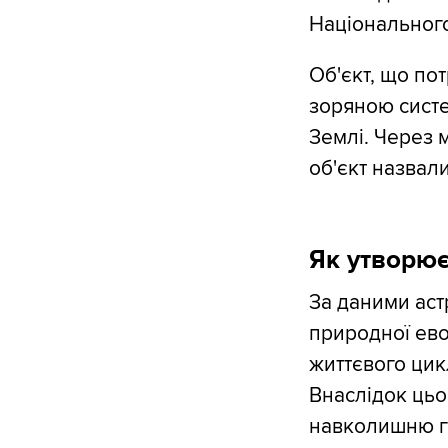
Національного
Об'єкт, що по
зоряною систе
Землі. Через 
об'єкт назвал
Як утворює
За даними аст
природної ево
життєвого цик
Внаслідок цьо
навколишню га