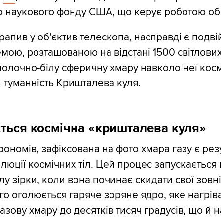
 наукового фонду США, що керує роботою обс
трапив у об'єктив телескопа, насправді є подв
мою, розташованою на відстані 1500 світлових 
молочно-білу сферичну хмару навколо неї кос
и туманність Кришталева куля.
ться космічна «кришталева куля»
рономів, зафіксована на фото хмара газу є рез
люції космічних тіл. Цей процес запускається 
лу зірки, коли вона починає скидати свої зовн
го оголюється гаряче зоряне ядро, яке нагрів
зову хмару до десятків тисяч градусів, що й н