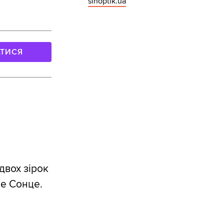
sinoptik.ua
АТИСЯ
двох зірок
ше Сонце.