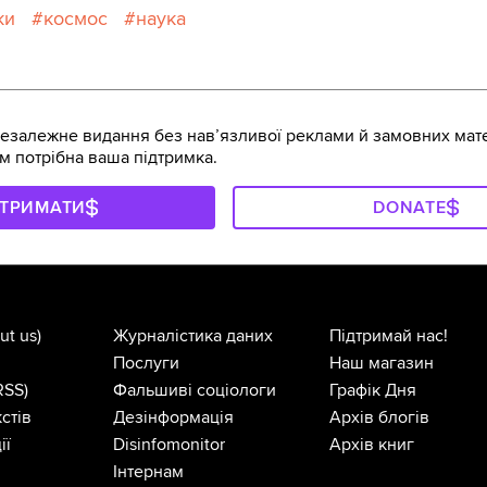
ки
космос
наука
залежне видання без навʼязливої реклами й замовних мате
м потрібна ваша підтримка.
ДТРИМАТИ
DONATE
ut us)
Журналістика даних
Підтримай нас!
Послуги
Наш магазин
RSS)
Фальшиві соціологи
Графік Дня
стів
Дезінформація
Архів блогів
ії
Disinfomonitor
Архів книг
Інтернам