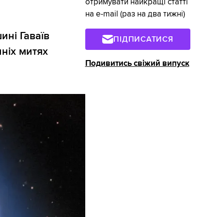
отримувати найкращі статті
на e-mail (раз на два тижні)
ині Гаваїв
ПІДПИСАТИСЯ
нніх митях
Подивитись свіжий випуск