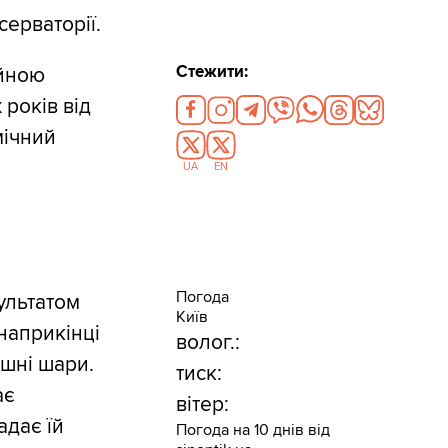
ерваторії.
Стежити:
ійною
років від
мічний
UA
EN
Погода
ультатом
Київ
наприкінці
волог.:
ішні шари.
тиск:
ає
вітер:
адає їй
Погода на 10 днів від