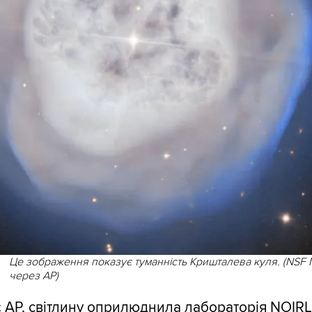
Це зображення показує туманність Кришталева куля. (NSF
через AP)
є
AP
, світлину оприлюднила лабораторія NOIR