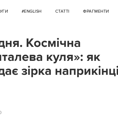
УГИ
#ENGLISH
СТАТТІ
ФРАГМЕНТИ
дня. Космічна
талева куля»: як
ає зірка наприкінці
0