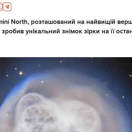
ini North, розташований на найвищій верш
 зробив унікальний знімок зірки на її оста