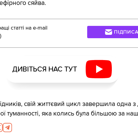
ефірного сяйва.
щі статті на e-mail
ПІДПИС
)
ДИВІТЬСЯ НАС ТУТ
ідників, свій життєвий цикл завершила одна з 
ної туманності, яка колись була більшою за на