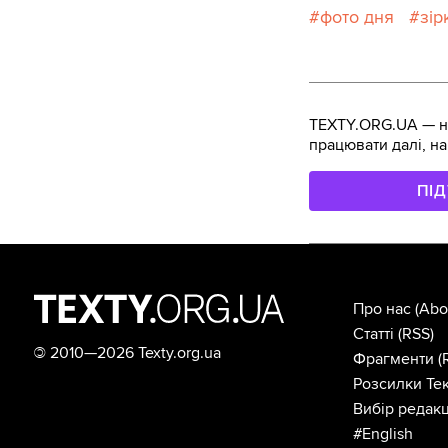
фото дня
зір
TEXTY.ORG.UA — не
працювати далі, на
ПІ
Про нас
(Abo
Статті
(RSS)
©
2010—2026 Texty.org.ua
Фрагменти
(
Розсилки Тек
Вибір редакц
#English